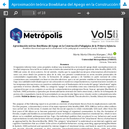
Aproximación teórica Bowbliana del Apego en la Construcción Pedagógica de la Primera Infancia.