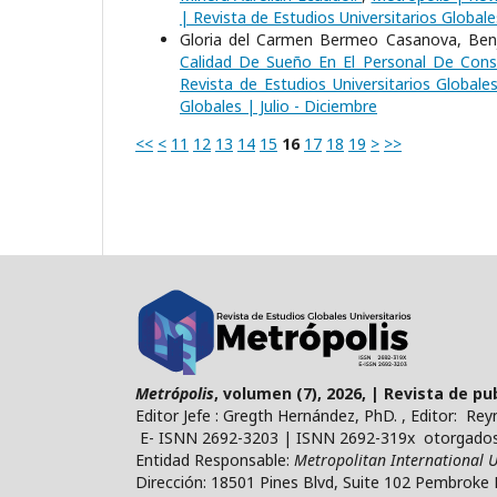
| Revista de Estudios Universitarios Globale
Gloria del Carmen Bermeo Casanova, Benja
Calidad De Sueño En El Personal De Cons
Revista de Estudios Universitarios Globale
Globales | Julio - Diciembre
<<
<
11
12
13
14
15
16
17
18
19
>
>>
Metrópolis
, volumen (7), 2026, | Revista de p
Editor Jefe : Gregth Hernández, PhD. , Editor: Re
E- ISNN 2692-3203 | ISNN 2692-319x otorgados 
Entidad Responsable:
Metropolitan International U
Dirección: 18501 Pines Blvd, Suite 102 Pembroke 