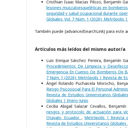
Cristhian Isaac Macias Pilozo, Benjamín G
lesiones musculoesqueléticas en bomberos 
seguridad y salud ocupacional durante ope
Globales: Vol. 7 Núm. 1 (2026): Metrópolis |
También puede {advancedSearchLink} para este ar
Artículos más leídos del mismo autor/a
Luis Enrique Sánchez Pereira, Benjamín Gab
Procedimientos De Limpieza y Desinfecci
Emergencia En Cuerpo De Bomberos De 
7 Núm. 1 (2026): Metrópolis | Revista de Es
Ángel Rolando Puchaicela Morocho, Benjam
Riesgo Psicosocial Para El Personal Admini
Revista de Estudios Universitarios Globale
Globales | Enero-Junio
Cecilia Abigail Salazar Cevallos, Benjamí
riesgos y protocolo de actuación para ví
Otavalo, Ecuador.
,
Metrópolis | Revista d
Revista de Estudios Universitarios Globales