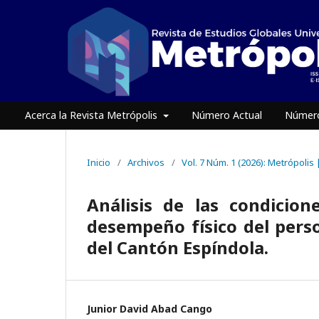
Acerca la Revista Metrópolis
Número Actual
Número
Inicio
/
Archivos
/
Vol. 7 Núm. 1 (2026): Metrópolis
Análisis de las condicio
desempeño físico del pers
del Cantón Espíndola.
Junior David Abad Cango