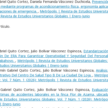
abriel Quito Cortez, Daniela Fernanda Vásconez Duchicela,
Prevenció
mediante programas de acondicionamiento física, ergonomía aplica
raciones de emergencia.
,
Metrópolis | Revista de Estudios Universita
 Revista de Estudios Universitarios Globales | Enero-Junio
tículo.
riel Quito Cortez, Julio Bolívar Vásconez Espinoza,
Estandarizació
ón De ERA Para Garantizar Operatividad Y Seguridad Del Persona
Babahoyo.
,
Metrópolis | Revista de Estudios Universitarios Globales:
tudios Universitarios Globales | Enero-Junio
ín Gabriel Quito Cortez, Julio Bolívar Vásconez Espinoza,
Análisi
strativo Del Centro De Salud Tipo B De La Ciudad De Loja.
,
Metrópol
s: Vol. 7 Núm. 1 (2026): Metrópolis | Revista de Estudios Universita
n Gabriel Quito Cortez, Julio Bolívar Vásconez Espinoza,
Evaluació
ctimas de accidentes laborales en la finca Flor de Azama, ubicad
e Estudios Universitarios Globales: Vol. 7 Núm. 1 (2026): Metrópol
 | Enero-Junio