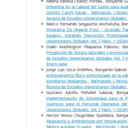
Milena Vanesa Chavez Portilla , Benjamín G
Influencia en la Calidad del Sueño para An
Distrito Carchi-Tulcán.
,
Metrópolis | Revist
Revista de Estudios Universitarios Globales
Marco Fernando Singaucho Anchatuña, Benja
Programa De Higiene Post – Incendio Pa
Equipos, Evitando Exposición Prolonga
Universitarios Globales: Vol. 7 Núm. 1 (2026
Stalin Washington Pilapanta Palomo, Be
Prevención de riesgos laborales y promoció
de Estudios Universitarios Globales: Vol. 7 
Enero-Junio
Jorge Luis Usca Ordóñez, Benjamín Gabriel 
entrenamiento físico estructurado en la sal
Bomberos Riobamba.
,
Metrópolis | Revist
Revista de Estudios Universitarios Globales
Gustavo Adolfo Peñafiel Salazar, Benj
Implementación de Estrategias para la P
Químicos para el Personal Operativo d
Universitarios Globales: Vol. 7 Núm. 1 (2026
Hector Vinicio Chugchilan Quimbita, Benj
Respuesta a Emergencias por Intoxicación 
Minera Aurelian Ecuador.
,
Metrópolis | Revi