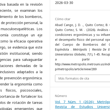
2026-03-30
iva basada en la revisión
reciente, se examinan los
endimiento de los bomberos,
Cómo citar
 de protección personal, la
Abad Cango, J. D. ., Quito Cortez, B. 
s musculoesqueléticas. Los
Quito Cortez, S. M. . (2026). Análisis
nomía constituye un eje
condiciones ergonómicas y su influen
el desempeño físico del personal ope
como la eficacia operativa
del Cuerpo de Bomberos del C
argo, se evidencia que este
Espíndola .
Metrópolis | Revista De E
tión institucional, siendo
Universitarios Globales
,
7
(1), 1-45. Rec
gencias para salvaguardar
a partir 
http://www.metropolis.metrouni.us/ind
itaciones derivadas de la
p/metropolis/article/view/289
 inclusivos adaptados a la
de prevención ergonómica.
Más formatos de cita
prender la ergonomía como
físicos, psicosociales,
Número
portancia de fortalecer los
Vol. 7 Núm. 1 (2026): Metrópo
los de rotación de tareas
Revista de Estudios Universit
nologías emergentes que