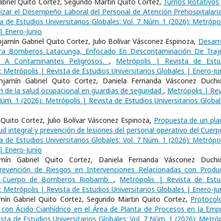
abriel Quito Cortez, Segundo Martin Quito Cortez,
Turnos Rotativos 
alizar el Desempeño Laboral del Personal de Atención Prehospitalaria
a de Estudios Universitarios Globales: Vol. 7 Núm. 1 (2026): Metrópol
 | Enero-Junio
mín Gabriel Quito Cortez, Julio Bolívar Vásconez Espinoza,
Desarro
ra Bomberos Latacunga, Enfocado En Descontaminación De Traj
da A Contaminantes Peligrosos.
,
Metrópolis | Revista de Estu
): Metrópolis | Revista de Estudios Universitarios Globales | Enero-Ju
njamín Gabriel Quito Cortez, Daniela Fernanda Vásconez Duchic
n de la salud ocupacional en guardias de seguridad
,
Metrópolis | Rev
Núm. 1 (2026): Metrópolis | Revista de Estudios Universitarios Globa
Quito Cortez, Julio Bolívar Vásconez Espinoza,
Propuesta de un pla
ud integral y prevención de lesiones del personal operativo del Cuerp
a de Estudios Universitarios Globales: Vol. 7 Núm. 1 (2026): Metrópol
 | Enero-Junio
amín Gabriel Quito Cortez, Daniela Fernanda Vásconez Duchic
revención de Riesgos en Intervenciones Relacionadas con Produ
el Cuerpo de Bomberos Riobamb.
,
Metrópolis | Revista de Estu
): Metrópolis | Revista de Estudios Universitarios Globales | Enero-Ju
amín Gabriel Quito Cortez, Segundo Martin Quito Cortez,
Protocol
con Ácido Cianhídrico en el Área de Planta de Procesos en la Emp
sta de Estudios Universitarios Globales: Vol. 7 Núm. 1 (2026): Metróp