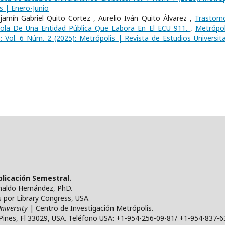
s | Enero-Junio
mín Gabriel Quito Cortez , Aurelio Iván Quito Álvarez ,
Trastorn
ola De Una Entidad Pública Que Labora En El ECU 911.
,
Metrópol
s: Vol. 6 Núm. 2 (2025): Metrópolis | Revista de Estudios Universita
ublicación Semestral.
ynaldo Hernández, PhD.
por Library Congress, USA.
niversity
| Centro de Investigación Metrópolis.
Pines, Fl 33029, USA. Teléfono USA: +1-954-256-09-81/ +1-954-837-6