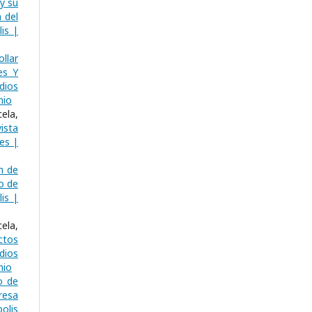
y su
 del
is |
llar
es Y
dios
nio
ela,
ista
les |
n de
o de
is |
ela,
ctos
dios
nio
o de
resa
olis