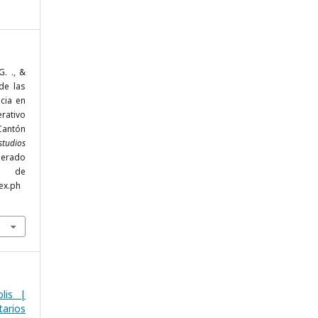
G. ., &
 de las
cia en
rativo
antón
studios
uperado
de
ex.ph
lis |
arios