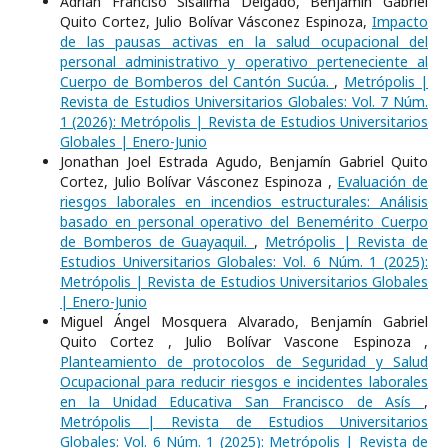
Adrián Franciso Sisalima Delgado, Benjamín Gabriel
Quito Cortez, Julio Bolívar Vásconez Espinoza,
Impacto
de las pausas activas en la salud ocupacional del
personal administrativo y operativo perteneciente al
Cuerpo de Bomberos del Cantón Sucúa.
,
Metrópolis |
Revista de Estudios Universitarios Globales: Vol. 7 Núm.
1 (2026): Metrópolis | Revista de Estudios Universitarios
Globales | Enero-Junio
Jonathan Joel Estrada Agudo, Benjamín Gabriel Quito
Cortez, Julio Bolívar Vásconez Espinoza ,
Evaluación de
riesgos laborales en incendios estructurales: Análisis
basado en personal operativo del Benemérito Cuerpo
de Bomberos de Guayaquil.
,
Metrópolis | Revista de
Estudios Universitarios Globales: Vol. 6 Núm. 1 (2025):
Metrópolis | Revista de Estudios Universitarios Globales
| Enero-Junio
Miguel Ángel Mosquera Alvarado, Benjamín Gabriel
Quito Cortez , Julio Bolívar Vascone Espinoza ,
Planteamiento de protocolos de Seguridad y Salud
Ocupacional para reducir riesgos e incidentes laborales
en la Unidad Educativa San Francisco de Asís
,
Metrópolis | Revista de Estudios Universitarios
Globales: Vol. 6 Núm. 1 (2025): Metrópolis | Revista de