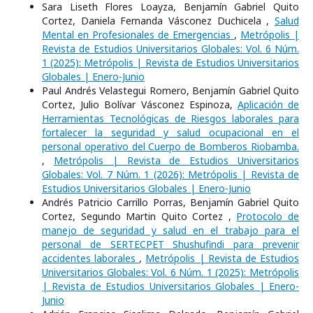
Sara Liseth Flores Loayza, Benjamín Gabriel Quito
Cortez, Daniela Fernanda Vásconez Duchicela ,
Salud
Mental en Profesionales de Emergencias
,
Metrópolis |
Revista de Estudios Universitarios Globales: Vol. 6 Núm.
1 (2025): Metrópolis | Revista de Estudios Universitarios
Globales | Enero-Junio
Paul Andrés Velastegui Romero, Benjamín Gabriel Quito
Cortez, Julio Bolívar Vásconez Espinoza,
Aplicación de
Herramientas Tecnológicas de Riesgos laborales para
fortalecer la seguridad y salud ocupacional en el
personal operativo del Cuerpo de Bomberos Riobamba.
,
Metrópolis | Revista de Estudios Universitarios
Globales: Vol. 7 Núm. 1 (2026): Metrópolis | Revista de
Estudios Universitarios Globales | Enero-Junio
Andrés Patricio Carrillo Porras, Benjamín Gabriel Quito
Cortez, Segundo Martin Quito Cortez ,
Protocolo de
manejo de seguridad y salud en el trabajo para el
personal de SERTECPET Shushufindi para prevenir
accidentes laborales
,
Metrópolis | Revista de Estudios
Universitarios Globales: Vol. 6 Núm. 1 (2025): Metrópolis
| Revista de Estudios Universitarios Globales | Enero-
Junio