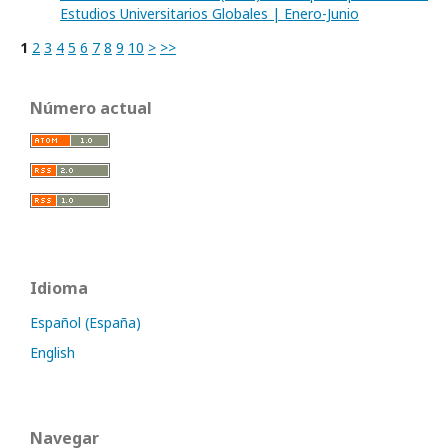
Estudios Universitarios Globales | Enero-Junio
1
2
3
4
5
6
7
8
9
10
>
>>
Número actual
Idioma
Español (España)
English
Navegar