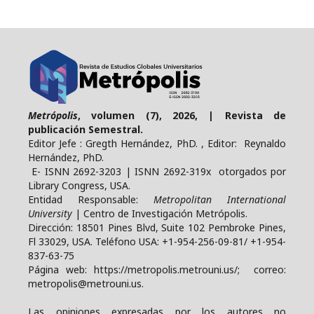
Metrópolis
, volumen (7), 2026, | Revista de
publicación Semestral.
Editor Jefe : Gregth Hernández, PhD. , Editor: Reynaldo
Hernández, PhD.
E- ISNN 2692-3203 | ISNN 2692-319x otorgados por
Library Congress, USA.
Entidad Responsable:
Metropolitan International
University
| Centro de Investigación Metrópolis.
Dirección: 18501 Pines Blvd, Suite 102 Pembroke Pines,
Fl 33029, USA. Teléfono USA: +1-954-256-09-81/ +1-954-
837-63-75
Página web: https://metropolis.metrouni.us/; correo:
metropolis@metrouni.us.
Las opiniones expresadas por los autores no