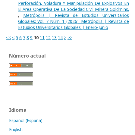
Perforación, Voladura Y Manipulación De Explosivos En
El Área Operativa De La Sociedad Civil Minera Goldmins.
,
Metrópolis | Revista de Estudios Universitarios
Globales: Vol. 7 Núm. 1 (2026): Metrópolis | Revista de
Estudios Universitarios Globales | Enero-Junio
<<
<
5
6
7
8
9
10
11
12
13
14
>
>>
Número actual
Idioma
Español (España)
English