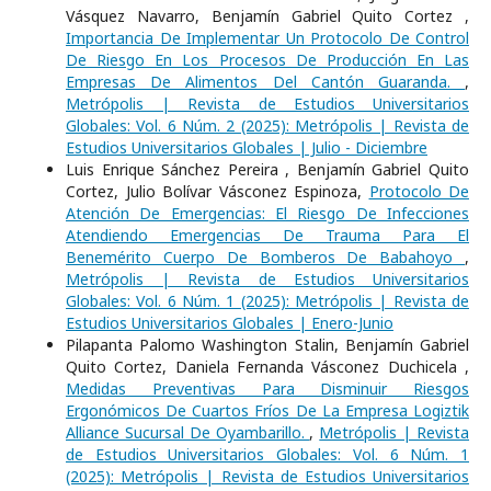
Vásquez Navarro, Benjamín Gabriel Quito Cortez ,
Importancia De Implementar Un Protocolo De Control
De Riesgo En Los Procesos De Producción En Las
Empresas De Alimentos Del Cantón Guaranda.
,
Metrópolis | Revista de Estudios Universitarios
Globales: Vol. 6 Núm. 2 (2025): Metrópolis | Revista de
Estudios Universitarios Globales | Julio - Diciembre
Luis Enrique Sánchez Pereira , Benjamín Gabriel Quito
Cortez, Julio Bolívar Vásconez Espinoza,
Protocolo De
Atención De Emergencias: El Riesgo De Infecciones
Atendiendo Emergencias De Trauma Para El
Benemérito Cuerpo De Bomberos De Babahoyo
,
Metrópolis | Revista de Estudios Universitarios
Globales: Vol. 6 Núm. 1 (2025): Metrópolis | Revista de
Estudios Universitarios Globales | Enero-Junio
Pilapanta Palomo Washington Stalin, Benjamín Gabriel
Quito Cortez, Daniela Fernanda Vásconez Duchicela ,
Medidas Preventivas Para Disminuir Riesgos
Ergonómicos De Cuartos Fríos De La Empresa Logiztik
Alliance Sucursal De Oyambarillo.
,
Metrópolis | Revista
de Estudios Universitarios Globales: Vol. 6 Núm. 1
(2025): Metrópolis | Revista de Estudios Universitarios