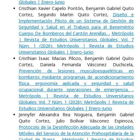
Globales | Enero-Junio
Cristhian Xavier Capelo Pontón, Benjamín Gabriel Quito
Cortez, Segundo Martin Quito Cortez,
Diseño e
Implementación Piloto de un Sistema de Gestión de
Seguridad y Salud en el Trabajo para el Benemérito
Cuerpo De Bomberos del Cantón Arenillas.
,
Metrópolis
| Revista de Estudios Universitarios Globales: Vol. 7
Núm. 1 (2026): Metrópolis | Revista de Estudios
Universitarios Globales | Enero-Junio
Cristhian Isaac Macias Pilozo, Benjamín Gabriel Quito
Cortez, Daniela Fernanda Vásconez Duchicela,
Prevención de lesiones musculoesqueléticas en
bomberos mediante programas de acondicionamiento
física, ergonomía aplicada y seguridad y salud
ocupacional durante operaciones de emergencia.
,
Metrópolis | Revista de Estudios Universitarios
Globales: Vol. 7 Núm. 1 (2026): Metrópolis | Revista de
Estudios Universitarios Globales | Enero-Junio
Jennyfer Alexandra Rea Noguera, Benjamín Gabriel
Quito Cortez, Julio Bolívar Vásconez Espinoza,
Protocolo de la Desinfección Adecuada de las Unidades
Móviles del Servicio de la Atención Prehospitalaria de la
Ciudad de Ibarra.
,
Metrópolis | Revista de Estudios