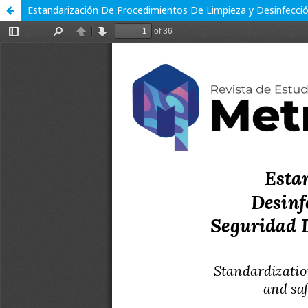
Estandarización De Procedimientos De Limpieza y Desinfecc