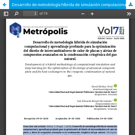
Desarrollo de metodología híbrida de simulación computacional y aprendizaje profundo para la optimización del diseño de intercambiadores de calor de placas y aletas de compuestos avanzados en la condensación criogénica del gas natural.