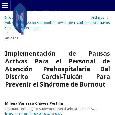
Inicio
/
Archivos
/
Vol. 6 Núm. 1 (2025): Metrópolis | Revista de Estudios Universitarios
Globales | Enero-Junio
/
Artículos
Implementación de Pausas
Activas Para el Personal de
Atención Prehospitalaria Del
Distrito Carchi-Tulcán Para
Prevenir el Síndrome de Burnout
Milena Vanessa Chávez Portilla
Instituto Tecnológico Superior Universitario Oriente (ITSO)
https://orcid.org/0009-0000-0225-0327