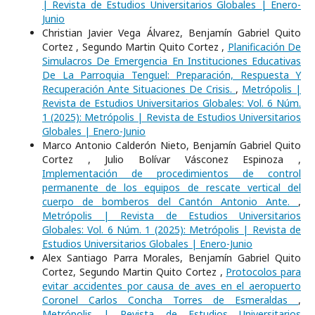
| Revista de Estudios Universitarios Globales | Enero-
Junio
Christian Javier Vega Álvarez, Benjamín Gabriel Quito
Cortez , Segundo Martin Quito Cortez ,
Planificación De
Simulacros De Emergencia En Instituciones Educativas
De La Parroquia Tenguel: Preparación, Respuesta Y
Recuperación Ante Situaciones De Crisis.
,
Metrópolis |
Revista de Estudios Universitarios Globales: Vol. 6 Núm.
1 (2025): Metrópolis | Revista de Estudios Universitarios
Globales | Enero-Junio
Marco Antonio Calderón Nieto, Benjamín Gabriel Quito
Cortez , Julio Bolívar Vásconez Espinoza ,
Implementación de procedimientos de control
permanente de los equipos de rescate vertical del
cuerpo de bomberos del Cantón Antonio Ante.
,
Metrópolis | Revista de Estudios Universitarios
Globales: Vol. 6 Núm. 1 (2025): Metrópolis | Revista de
Estudios Universitarios Globales | Enero-Junio
Alex Santiago Parra Morales, Benjamín Gabriel Quito
Cortez, Segundo Martin Quito Cortez ,
Protocolos para
evitar accidentes por causa de aves en el aeropuerto
Coronel Carlos Concha Torres de Esmeraldas
,
Metrópolis | Revista de Estudios Universitarios