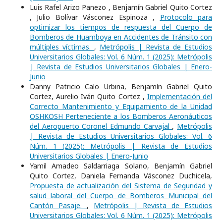
Luis Rafel Arizo Panezo , Benjamín Gabriel Quito Cortez
, Julio Bolívar Vásconez Espinoza ,
Protocolo para
optimizar los tiempos de respuesta del Cuerpo de
Bomberos de Huamboya en Accidentes de Tránsito con
múltiples víctimas.
,
Metrópolis | Revista de Estudios
Universitarios Globales: Vol. 6 Núm. 1 (2025): Metrópolis
| Revista de Estudios Universitarios Globales | Enero-
Junio
Danny Patricio Calo Urbina, Benjamín Gabriel Quito
Cortez, Aurelio Iván Quito Cortez ,
Implementación del
Correcto Mantenimiento y Equipamiento de la Unidad
OSHKOSH Perteneciente a los Bomberos Aeronáuticos
del Aeropuerto Coronel Edmundo Carvajal
,
Metrópolis
| Revista de Estudios Universitarios Globales: Vol. 6
Núm. 1 (2025): Metrópolis | Revista de Estudios
Universitarios Globales | Enero-Junio
Yamil Amadeo Saldarriaga Solano, Benjamín Gabriel
Quito Cortez, Daniela Fernanda Vásconez Duchicela,
Propuesta de actualización del Sistema de Seguridad y
salud laboral del Cuerpo de Bomberos Municipal del
Cantón Pasaje.
,
Metrópolis | Revista de Estudios
Universitarios Globales: Vol. 6 Núm. 1 (2025): Metrópolis