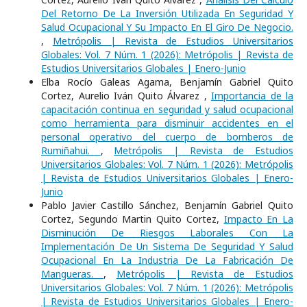
Del Retorno De La Inversión Utilizada En Seguridad Y
Salud Ocupacional Y Su Impacto En El Giro De Negocio.
,
Metrópolis | Revista de Estudios Universitarios
Globales: Vol. 7 Núm. 1 (2026): Metrópolis | Revista de
Estudios Universitarios Globales | Enero-Junio
Elba Rocío Galeas Agama, Benjamín Gabriel Quito
Cortez, Aurelio Iván Quito Álvarez ,
Importancia de la
capacitación continua en seguridad y salud ocupacional
como herramienta para disminuir accidentes en el
personal operativo del cuerpo de bomberos de
Rumiñahui.
,
Metrópolis | Revista de Estudios
Universitarios Globales: Vol. 7 Núm. 1 (2026): Metrópolis
| Revista de Estudios Universitarios Globales | Enero-
Junio
Pablo Javier Castillo Sánchez, Benjamín Gabriel Quito
Cortez, Segundo Martin Quito Cortez,
Impacto En La
Disminución De Riesgos Laborales Con La
Implementación De Un Sistema De Seguridad Y Salud
Ocupacional En La Industria De La Fabricación De
Mangueras.
,
Metrópolis | Revista de Estudios
Universitarios Globales: Vol. 7 Núm. 1 (2026): Metrópolis
| Revista de Estudios Universitarios Globales | Enero-