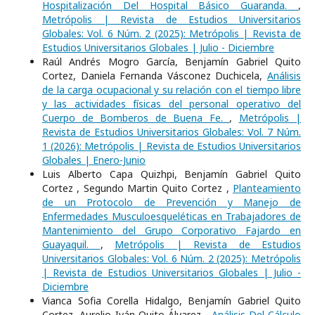
Hospitalización Del Hospital Básico Guaranda.
,
Metrópolis | Revista de Estudios Universitarios
Globales: Vol. 6 Núm. 2 (2025): Metrópolis | Revista de
Estudios Universitarios Globales | Julio - Diciembre
Raúl Andrés Mogro García, Benjamín Gabriel Quito
Cortez, Daniela Fernanda Vásconez Duchicela,
Análisis
de la carga ocupacional y su relación con el tiempo libre
y las actividades físicas del personal operativo del
Cuerpo de Bomberos de Buena Fe.
,
Metrópolis |
Revista de Estudios Universitarios Globales: Vol. 7 Núm.
1 (2026): Metrópolis | Revista de Estudios Universitarios
Globales | Enero-Junio
Luis Alberto Capa Quizhpi, Benjamín Gabriel Quito
Cortez , Segundo Martin Quito Cortez ,
Planteamiento
de un Protocolo de Prevención y Manejo de
Enfermedades Musculoesqueléticas en Trabajadores de
Mantenimiento del Grupo Corporativo Fajardo en
Guayaquil.
,
Metrópolis | Revista de Estudios
Universitarios Globales: Vol. 6 Núm. 2 (2025): Metrópolis
| Revista de Estudios Universitarios Globales | Julio -
Diciembre
Vianca Sofia Corella Hidalgo, Benjamín Gabriel Quito
Cortez, Aurelio Iván Quito Álvarez ,
Análisis Del Cálculo