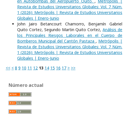
en Autobombas del Aeropuerto Quito.
,
Metrópolis |
Revista de Estudios Universitarios Globales: Vol. 7 Núm.
1 (2026): Metrópolis | Revista de Estudios Universitarios
Globales | Enero-Junio
John Jairo Betancourt Chamorro, Benjamín Gabriel
Quito Cortez, Segundo Martin Quito Cortez,
Análisis de
los Principales Riesgos Laborales en el Cuerpo de
Bomberos Municipal del Cantón Pastaza
,
Metrópolis |
Revista de Estudios Universitarios Globales: Vol. 7 Núm.
1 (2026): Metrópolis | Revista de Estudios Universitarios
Globales | Enero-Junio
<<
<
8
9
10
11
12
13
14
15
16
17
>
>>
Número actual