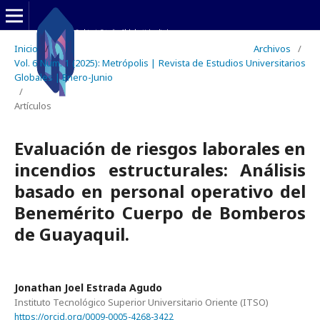
Inicio
/
Archivos
/
Vol. 6 Núm. 1 (2025): Metrópolis | Revista de Estudios Universitarios
Globales | Enero-Junio
/
Artículos
Evaluación de riesgos laborales en
incendios estructurales: Análisis
basado en personal operativo del
Benemérito Cuerpo de Bomberos
de Guayaquil.
Jonathan Joel Estrada Agudo
Instituto Tecnológico Superior Universitario Oriente (ITSO)
https://orcid.org/0009-0005-4268-3422