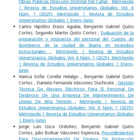
Obras Públicas Dirección Distrital Del Cañar
,
Metrópolis
| Revista de Estudios Universitarios Globales: Vol. 6
Núm. 1 (2025): Metrópolis | Revista de Estudios
Universitarios Globales | Enero-Junio
Carlos Hipólito Erazo Aguilar, Benjamín Gabriel Quito
Cortez, Segundo Martin Quito Cortez ,
Evaluación de la
preparación y respuesta del personal del Cuerpo de
Bomberos de la ciudad de Ibarra en incendios
estructurales.
,
Metrópolis | Revista de Estudios
Universitarios Globales: Vol. 6 Núm. 1 (2025): Metrópolis
| Revista de Estudios Universitarios Globales | Enero-
Junio
Vianca Sofía Corella Hidalgo , Benjamín Gabriel Quito
Cortez , Daniela Fernanda Vásconez Duchicela ,
Gestión
Técnica De Riesgos Eléctricos Para El Personal De
Desbroce De Una Empresa De Mantenimiento De
Líneas De Alta Tensión
,
Metrópolis | Revista de
Estudios Universitarios Globales: Vol. 6 Núm. 1 (2025):
Metrópolis | Revista de Estudios Universitarios Globales
| Enero-Junio
Jorge Luis Usca Ordoñez, Benjamín Gabriel Quito
Cortez, Julio Bolívar Vásconez Espinoza,
Procedimientos
Para Descontaminación De Equipos De Protección