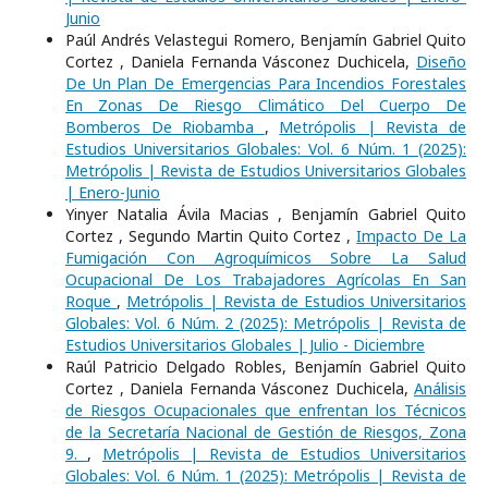
Junio
Paúl Andrés Velastegui Romero, Benjamín Gabriel Quito
Cortez , Daniela Fernanda Vásconez Duchicela,
Diseño
De Un Plan De Emergencias Para Incendios Forestales
En Zonas De Riesgo Climático Del Cuerpo De
Bomberos De Riobamba
,
Metrópolis | Revista de
Estudios Universitarios Globales: Vol. 6 Núm. 1 (2025):
Metrópolis | Revista de Estudios Universitarios Globales
| Enero-Junio
Yinyer Natalia Ávila Macias , Benjamín Gabriel Quito
Cortez , Segundo Martin Quito Cortez ,
Impacto De La
Fumigación Con Agroquímicos Sobre La Salud
Ocupacional De Los Trabajadores Agrícolas En San
Roque
,
Metrópolis | Revista de Estudios Universitarios
Globales: Vol. 6 Núm. 2 (2025): Metrópolis | Revista de
Estudios Universitarios Globales | Julio - Diciembre
Raúl Patricio Delgado Robles, Benjamín Gabriel Quito
Cortez , Daniela Fernanda Vásconez Duchicela,
Análisis
de Riesgos Ocupacionales que enfrentan los Técnicos
de la Secretaría Nacional de Gestión de Riesgos, Zona
9.
,
Metrópolis | Revista de Estudios Universitarios
Globales: Vol. 6 Núm. 1 (2025): Metrópolis | Revista de