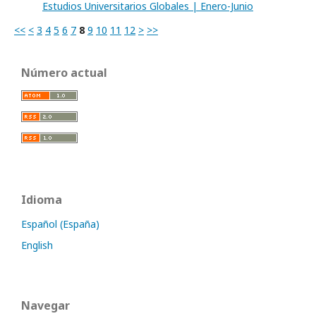
Estudios Universitarios Globales | Enero-Junio
<<
<
3
4
5
6
7
8
9
10
11
12
>
>>
Número actual
Idioma
Español (España)
English
Navegar