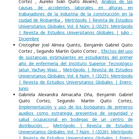
Cortez , Aurelio Iván Quito Álvarez,
Análisis de las
causas de accidentes laborales en alturas en
trabajadores de la industria de la construcción en la
ciudad de Riobamba
,
Metrópolis | Revista de Estudios
Universitarios Globales: Vol. 6 Núm. 2 (2025): Metrópolis
| Revista de Estudios Universitarios Globales | Julio -
Diciembre
Cristopher Joel Almea Quinto, Benjamín Gabriel Quito
Cortez , Segundo Martin Quito Cortez ,
Efectos del uso
de sustancias estimulantes en estudiantes del primer
año de enfermería del Instituto Superior Tecnológico
Jatun Yachay Wasi.
,
Metrópolis | Revista de Estudios
Universitarios Globales: Vol. 6 Núm. 1 (2025): Metrópolis
| Revista de Estudios Universitarios Globales | Enero-
Junio
Gabriela Alexandra Aimacaña Oña, Benjamín Gabriel
Quito Cortez, Segundo Martin Quito Cortez,
Implementación y uso de los botiquines de primeros
auxilios como estrategia preventiva de seguridad y
salud ocupacional en bodegas de un centro de
distribución.
,
Metrópolis | Revista de Estudios
Universitarios Globales: Vol. 7 Núm. 1 (2026): Metrópolis
| Revista de Estudios Universitarios Globales | Enero-