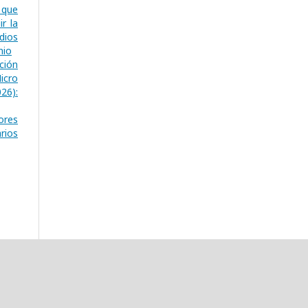
 que
r la
dios
nio
ción
icro
26):
ores
rios