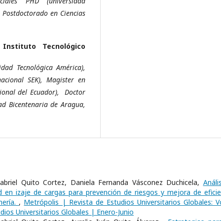
ciales PHD (universidad
, Postdoctorado en Ciencias
,
Instituto Tecnológico
dad Tecnológica América),
acional SEK), Magister en
ional del Ecuador), Doctor
ad Bicentenaria de Aragua,
Gabriel Quito Cortez, Daniela Fernanda Vásconez Duchicela,
Análi
 en izaje de cargas para prevención de riesgos y mejora de eficie
nería.
,
Metrópolis | Revista de Estudios Universitarios Globales: Vo
dios Universitarios Globales | Enero-Junio