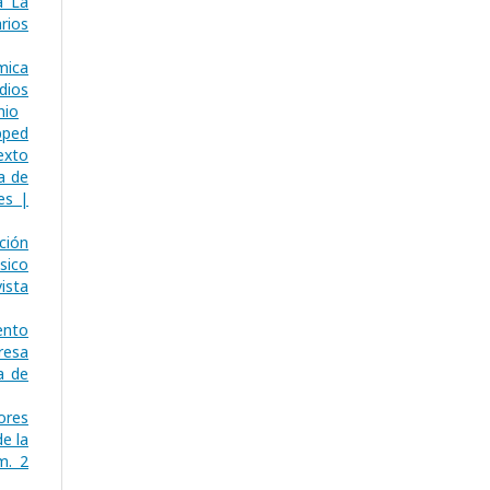
a La
rios
mica
dios
nio
pped
exto
a de
es |
ción
sico
ista
ento
resa
a de
ores
e la
m. 2