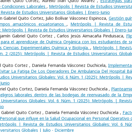
briel Quito Cortez, Aurelio Iván Quito Álvarez ,
Estrategias par
 Condiciones Laborales
,
Metrópolis | Revista de Estudios Universita
 Revista de Estudios Universitarios Globales | Enero-Junio
n Gabriel Quito Cortez, Julio Bolívar Vásconez Espinoza,
Gestión quí
ampos amazónicos ecuatorianos
,
Metrópolis | Revista de Estu
): Metrópolis | Revista de Estudios Universitarios Globales | Enero-Ju
jamín Gabriel Quito Cortez , Carlos Jesús Aimacaña Pinduisaca,
Fli
ara el aprendizaje de Química Orgánica con los estudiantes de s
s Ciencias Experimentales Química y Biología.
,
Metrópolis | Revist
úm. 2 (2025): Metrópolis | Revista de Estudios Universitarios Global
el Quito Cortez , Daniela Fernanda Vásconez Duchicela,
Implementa
Evitar La Fatiga De Los Operadores De Ambulancia Del Hospital Bá
dios Universitarios Globales: Vol. 6 Núm. 1 (2025): Metrópolis | Rev
-Junio
briel Quito Cortez, Daniela Fernanda Vásconez Duchicela ,
Planteami
peligros laborales dentro de las bodegas de reenvasado de la Emp
Universitarios Globales: Vol. 6 Núm. 1 (2025): Metrópolis | Revist
io
Gabriel Quito Cortez , Daniela Fernanda Vásconez Duchicela ,
Fact
Personal que influye en la Salud Ocupacional en Personal Operativo d
trópolis | Revista de Estudios Universitarios Globales: Vol. 6 Nú
versitarios Globales | Julio - Diciembre