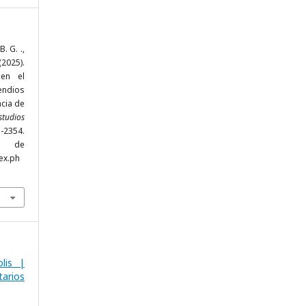
. G. .,
025).
 en el
ndios
ncia de
tudios
-2354.
r de
ex.ph
lis |
arios