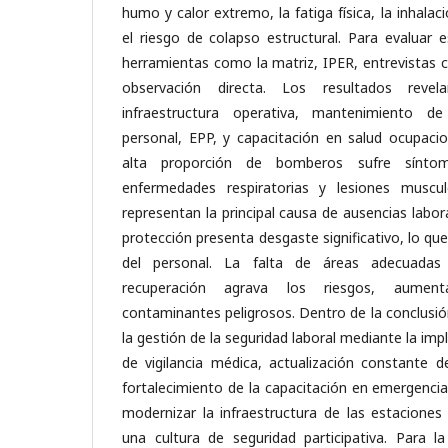
humo y calor extremo, la fatiga física, la inhalac
el riesgo de colapso estructural. Para evaluar e
herramientas como la matriz, IPER, entrevistas c
observación directa. Los resultados revel
infraestructura operativa, mantenimiento d
personal, EPP, y capacitación en salud ocupaci
alta proporción de bomberos sufre sínto
enfermedades respiratorias y lesiones musculo
representan la principal causa de ausencias labo
protección presenta desgaste significativo, lo q
del personal. La falta de áreas adecuadas
recuperación agrava los riesgos, aumen
contaminantes peligrosos. Dentro de la conclusi
la gestión de la seguridad laboral mediante la i
de vigilancia médica, actualización constante d
fortalecimiento de la capacitación en emergenci
modernizar la infraestructura de las estacion
una cultura de seguridad participativa. Para l