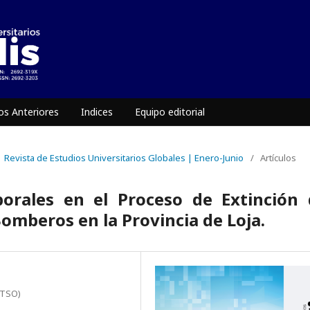
s Anteriores
Indices
Equipo editorial
 | Revista de Estudios Universitarios Globales | Enero-Junio
/
Artículos
borales en el Proceso de Extinción 
Bomberos en la Provincia de Loja.
ITSO)