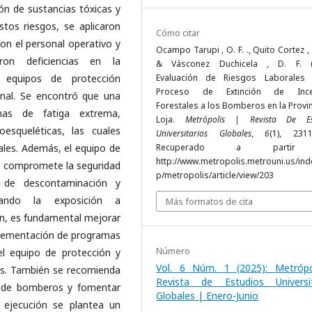
ión de sustancias tóxicas y
stos riesgos, se aplicaron
Cómo citar
on el personal operativo y
Ocampo Tarupi , O. F. ., Quito Cortez , B
aron deficiencias en la
& Vásconez Duchicela , D. F. (2
e equipos de protección
Evaluación de Riesgos Laborales
Proceso de Extinción de Ince
onal. Se encontró que una
Forestales a los Bomberos en la Provi
mas de fatiga extrema,
Loja.
Metrópolis | Revista De Es
esqueléticas, las cuales
Universitarios Globales
,
6
(1), 2311
rales. Además, el equipo de
Recuperado a parti
http://www.metropolis.metrouni.us/ind
ue compromete la seguridad
p/metropolis/article/view/203
 de descontaminación y
tando la exposición a
Más formatos de cita
ón, es fundamental mejorar
mplementación de programas
Número
el equipo de protección y
Vol. 6 Núm. 1 (2025): Metrópo
as. También se recomienda
Revista de Estudios Universit
es de bomberos y fomentar
Globales | Enero-Junio
a ejecución se plantea un