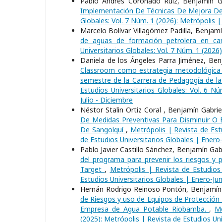
Pablo Andrés Coronado Ruiz, Benjamín Ga
Implementación De Técnicas De Mejora De
Globales: Vol. 7 Núm. 1 (2026): Metrópolis |
Marcelo Bolívar Villagómez Padilla, Benjamí
de aguas de formación petrolera en c
Universitarios Globales: Vol. 7 Núm. 1 (2026
Daniela de los Ángeles Parra Jiménez, Ben
Classroom como estrategia metodológica p
semestre de la Carrera de Pedagogía de la
Estudios Universitarios Globales: Vol. 6 N
Julio - Diciembre
Néstor Stalin Ortiz Coral , Benjamín Gabri
De Medidas Preventivas Para Disminuir O 
De Sangolquí
,
Metrópolis | Revista de Estu
de Estudios Universitarios Globales | Enero
Pablo Javier Castillo Sánchez, Benjamín Ga
del programa para prevenir los riesgos y 
Target
,
Metrópolis | Revista de Estudios 
Estudios Universitarios Globales | Enero-Jun
Hernán Rodrigo Reinoso Pontón, Benjamín 
de Riesgos y uso de Equipos de Protección 
Empresa de Agua Potable Riobamba.
,
Me
(2025): Metrópolis | Revista de Estudios Uni