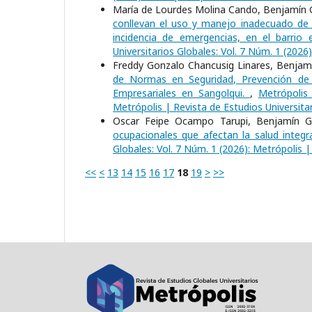
María de Lourdes Molina Cando, Benjamín G
conllevan el uso y manejo inadecuado de g
incidencia de emergencias, en el barrio
Universitarios Globales: Vol. 7 Núm. 1 (2026
Freddy Gonzalo Chancusig Linares, Benjam
de Normas en Seguridad, Prevención de 
Empresariales en Sangolqui.
,
Metrópolis 
Metrópolis | Revista de Estudios Universita
Oscar Feipe Ocampo Tarupi, Benjamín Ga
ocupacionales que afectan la salud inte
Globales: Vol. 7 Núm. 1 (2026): Metrópolis |
<<
<
13
14
15
16
17
18
19
>
>>