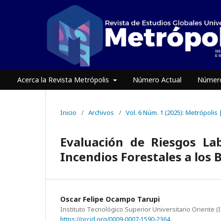
Acerca la Revista Metrópolis
Número Actual
Número
Inicio
/
Archivos
/
Vol. 6 Núm. 1 (2025): Metrópolis
Evaluación de Riesgos La
Incendios Forestales a los 
Oscar Felipe Ocampo Tarupi
Instituto Tecnológico Superior Universitario Oriente (
https://orcid.org/0009-0007-1590-2364