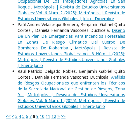
Ocupacional De Los Trabajadores Agrícolas En San
Roque
,
Metrópolis | Revista de Estudios Universitarios
Globales: Vol. 6 Núm. 2 (2025): Metrópolis | Revista de
Estudios Universitarios Globales | Julio - Diciembre
Paúl Andrés Velastegui Romero, Benjamín Gabriel Quito
Cortez , Daniela Fernanda Vásconez Duchicela,
Diseño
De Un Plan De Emergencias Para Incendios Forestales
En Zonas De Riesgo Climático Del Cuerpo De
Bomberos De Riobamba
,
Metrópolis | Revista de
Estudios Universitarios Globales: Vol. 6 Núm. 1 (2025):
Metrópolis | Revista de Estudios Universitarios Globales
| Enero-Junio
Raúl Patricio Delgado Robles, Benjamín Gabriel Quito
Cortez , Daniela Fernanda Vásconez Duchicela,
Análisis
de Riesgos Ocupacionales que enfrentan los Técnicos
de la Secretaría Nacional de Gestión de Riesgos, Zona
9.
,
Metrópolis | Revista de Estudios Universitarios
Globales: Vol. 6 Núm. 1 (2025): Metrópolis | Revista de
Estudios Universitarios Globales | Enero-Junio
<<
<
3
4
5
6
7
8
9
10
11
12
>
>>