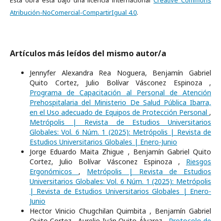
Esta obra está bajo una licencia internacional
Creative Commons
Atribución-NoComercial-CompartirIgual 4.0
.
Artículos más leídos del mismo autor/a
Jennyfer Alexandra Rea Noguera, Benjamín Gabriel
Quito Cortez, Julio Bolívar Vásconez Espinoza ,
Programa de Capacitación al Personal de Atención
Prehospitalaria del Ministerio De Salud Pública Ibarra,
en el Uso adecuado de Equipos de Protección Personal
,
Metrópolis | Revista de Estudios Universitarios
Globales: Vol. 6 Núm. 1 (2025): Metrópolis | Revista de
Estudios Universitarios Globales | Enero-Junio
Jorge Eduardo Maita Zhigue , Benjamín Gabriel Quito
Cortez, Julio Bolívar Vásconez Espinoza ,
Riesgos
Ergonómicos
,
Metrópolis | Revista de Estudios
Universitarios Globales: Vol. 6 Núm. 1 (2025): Metrópolis
| Revista de Estudios Universitarios Globales | Enero-
Junio
Hector Vinicio Chugchilan Quimbita , Benjamín Gabriel
Quito Cortez , Aurelio Iván Quito Álvarez ,
Protocolo de