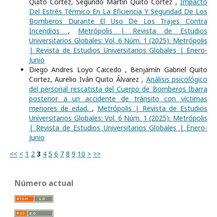
Quito Cortez, Segundo Martin Quito Cortez ,
Impacto
Del Estrés Térmico En La Eficiencia Y Seguridad De Los
Bomberos Durante El Uso De Los Trajes Contra
Incendios
,
Metrópolis | Revista de Estudios
Universitarios Globales: Vol. 6 Núm. 1 (2025): Metrópolis
| Revista de Estudios Universitarios Globales | Enero-
Junio
Diego Andres Loyo Caicedo , Benjamín Gabriel Quito
Cortez, Aurelio Iván Quito Álvarez ,
Análisis psicológico
del personal rescatista del Cuerpo de Bomberos Ibarra
posterior a un accidente de tránsito con víctimas
menores de edad.
,
Metrópolis | Revista de Estudios
Universitarios Globales: Vol. 6 Núm. 1 (2025): Metrópolis
| Revista de Estudios Universitarios Globales | Enero-
Junio
<<
<
1
2
3
4
5
6
7
8
9
10
>
>>
Número actual