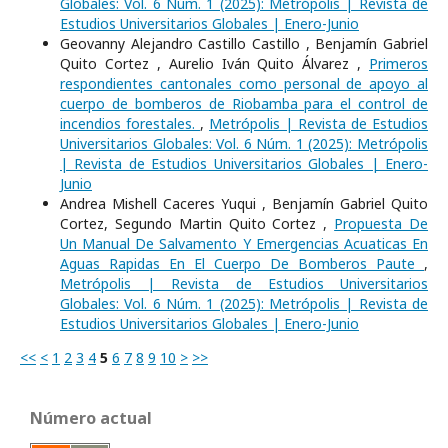
Globales: Vol. 6 Núm. 1 (2025): Metrópolis | Revista de
Estudios Universitarios Globales | Enero-Junio
Geovanny Alejandro Castillo Castillo , Benjamín Gabriel
Quito Cortez , Aurelio Iván Quito Álvarez ,
Primeros
respondientes cantonales como personal de apoyo al
cuerpo de bomberos de Riobamba para el control de
incendios forestales.
,
Metrópolis | Revista de Estudios
Universitarios Globales: Vol. 6 Núm. 1 (2025): Metrópolis
| Revista de Estudios Universitarios Globales | Enero-
Junio
Andrea Mishell Caceres Yuqui , Benjamín Gabriel Quito
Cortez, Segundo Martin Quito Cortez ,
Propuesta De
Un Manual De Salvamento Y Emergencias Acuaticas En
Aguas Rapidas En El Cuerpo De Bomberos Paute
,
Metrópolis | Revista de Estudios Universitarios
Globales: Vol. 6 Núm. 1 (2025): Metrópolis | Revista de
Estudios Universitarios Globales | Enero-Junio
<<
<
1
2
3
4
5
6
7
8
9
10
>
>>
Número actual