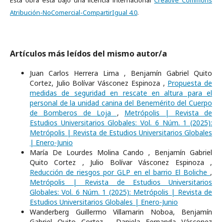
Esta obra está bajo una licencia internacional
Creative Commons
Atribución-NoComercial-CompartirIgual 4.0
.
Artículos más leídos del mismo autor/a
Juan Carlos Herrera Lima , Benjamín Gabriel Quito
Cortez, Julio Bolívar Vásconez Espinoza ,
Propuesta de
medidas de seguridad en rescate en altura para el
personal de la unidad canina del Benemérito del Cuerpo
de Bomberos de Loja
,
Metrópolis | Revista de
Estudios Universitarios Globales: Vol. 6 Núm. 1 (2025):
Metrópolis | Revista de Estudios Universitarios Globales
| Enero-Junio
María De Lourdes Molina Cando , Benjamín Gabriel
Quito Cortez , Julio Bolívar Vásconez Espinoza ,
Reducción de riesgos por GLP en el barrio El Boliche
,
Metrópolis | Revista de Estudios Universitarios
Globales: Vol. 6 Núm. 1 (2025): Metrópolis | Revista de
Estudios Universitarios Globales | Enero-Junio
Wanderberg Guillermo Villamarin Noboa, Benjamín
Gabriel Quito Cortez , Daniela Fernanda Vásconez