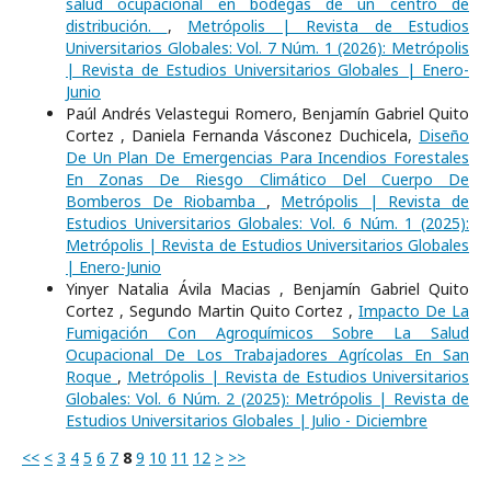
salud ocupacional en bodegas de un centro de
distribución.
,
Metrópolis | Revista de Estudios
Universitarios Globales: Vol. 7 Núm. 1 (2026): Metrópolis
| Revista de Estudios Universitarios Globales | Enero-
Junio
Paúl Andrés Velastegui Romero, Benjamín Gabriel Quito
Cortez , Daniela Fernanda Vásconez Duchicela,
Diseño
De Un Plan De Emergencias Para Incendios Forestales
En Zonas De Riesgo Climático Del Cuerpo De
Bomberos De Riobamba
,
Metrópolis | Revista de
Estudios Universitarios Globales: Vol. 6 Núm. 1 (2025):
Metrópolis | Revista de Estudios Universitarios Globales
| Enero-Junio
Yinyer Natalia Ávila Macias , Benjamín Gabriel Quito
Cortez , Segundo Martin Quito Cortez ,
Impacto De La
Fumigación Con Agroquímicos Sobre La Salud
Ocupacional De Los Trabajadores Agrícolas En San
Roque
,
Metrópolis | Revista de Estudios Universitarios
Globales: Vol. 6 Núm. 2 (2025): Metrópolis | Revista de
Estudios Universitarios Globales | Julio - Diciembre
<<
<
3
4
5
6
7
8
9
10
11
12
>
>>