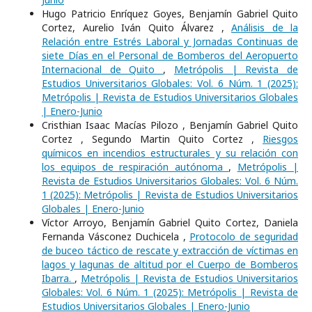
Hugo Patricio Enríquez Goyes, Benjamín Gabriel Quito
Cortez, Aurelio Iván Quito Álvarez ,
Análisis de la
Relación entre Estrés Laboral y Jornadas Continuas de
siete Días en el Personal de Bomberos del Aeropuerto
Internacional de Quito
,
Metrópolis | Revista de
Estudios Universitarios Globales: Vol. 6 Núm. 1 (2025):
Metrópolis | Revista de Estudios Universitarios Globales
| Enero-Junio
Cristhian Isaac Macías Pilozo , Benjamín Gabriel Quito
Cortez , Segundo Martin Quito Cortez ,
Riesgos
químicos en incendios estructurales y su relación con
los equipos de respiración autónoma
,
Metrópolis |
Revista de Estudios Universitarios Globales: Vol. 6 Núm.
1 (2025): Metrópolis | Revista de Estudios Universitarios
Globales | Enero-Junio
Víctor Arroyo, Benjamín Gabriel Quito Cortez, Daniela
Fernanda Vásconez Duchicela ,
Protocolo de seguridad
de buceo táctico de rescate y extracción de víctimas en
lagos y lagunas de altitud por el Cuerpo de Bomberos
Ibarra.
,
Metrópolis | Revista de Estudios Universitarios
Globales: Vol. 6 Núm. 1 (2025): Metrópolis | Revista de
Estudios Universitarios Globales | Enero-Junio