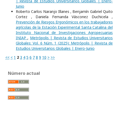
| Revista de Estudios Universitarios Globales | Enero-
Junio
Roberto Carlos Naranjo Illanes , Benjamín Gabriel Quito
Cortez , Daniela Fernanda Vásconez Duchicela ,
Prevención de Riesgos Ergonómicos en los trabajadores
agrícolas de la Estación Experimental Santa Catalina del
Instituto Nacional de Investigaciones Agropecuarias
INIAP
,
Metrópolis | Revista de Estudios Universitarios
Globales: Vol. 6 Núm. 1 (2025): Metrópolis | Revista de
Estudios Universitarios Globales | Enero-Junio
<<
<
1
2
3
4
5
6
7
8
9
10
>
>>
Número actual