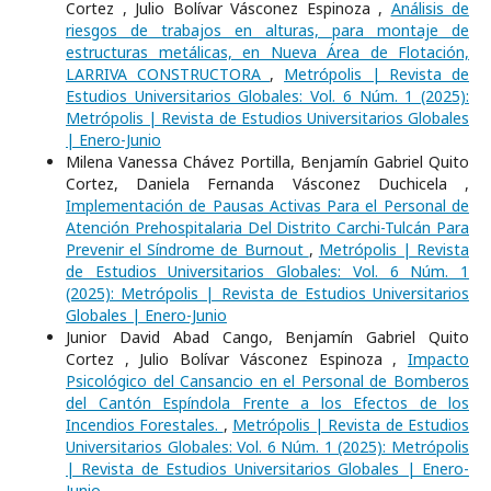
Cortez , Julio Bolívar Vásconez Espinoza ,
Análisis de
riesgos de trabajos en alturas, para montaje de
estructuras metálicas, en Nueva Área de Flotación,
LARRIVA CONSTRUCTORA
,
Metrópolis | Revista de
Estudios Universitarios Globales: Vol. 6 Núm. 1 (2025):
Metrópolis | Revista de Estudios Universitarios Globales
| Enero-Junio
Milena Vanessa Chávez Portilla, Benjamín Gabriel Quito
Cortez, Daniela Fernanda Vásconez Duchicela ,
Implementación de Pausas Activas Para el Personal de
Atención Prehospitalaria Del Distrito Carchi-Tulcán Para
Prevenir el Síndrome de Burnout
,
Metrópolis | Revista
de Estudios Universitarios Globales: Vol. 6 Núm. 1
(2025): Metrópolis | Revista de Estudios Universitarios
Globales | Enero-Junio
Junior David Abad Cango, Benjamín Gabriel Quito
Cortez , Julio Bolívar Vásconez Espinoza ,
Impacto
Psicológico del Cansancio en el Personal de Bomberos
del Cantón Espíndola Frente a los Efectos de los
Incendios Forestales.
,
Metrópolis | Revista de Estudios
Universitarios Globales: Vol. 6 Núm. 1 (2025): Metrópolis
| Revista de Estudios Universitarios Globales | Enero-
Junio