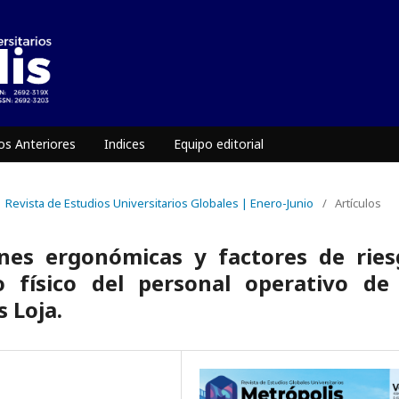
s Anteriores
Indices
Equipo editorial
 | Revista de Estudios Universitarios Globales | Enero-Junio
/
Artículos
ones ergonómicas y factores de rie
o físico del personal operativo de 
 Loja.