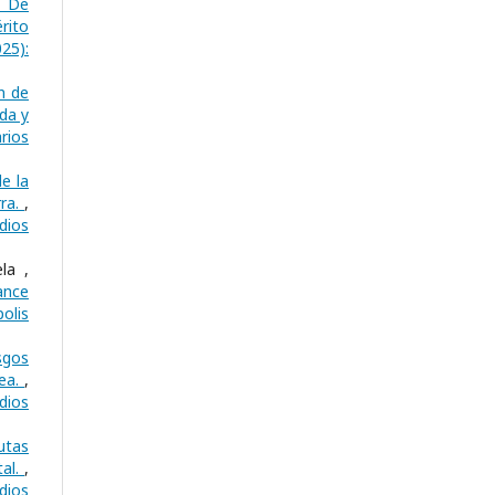
o De
rito
025):
n de
da y
rios
e la
rra.
,
dios
la ,
ance
olis
sgos
nea.
,
dios
utas
tal.
,
dios