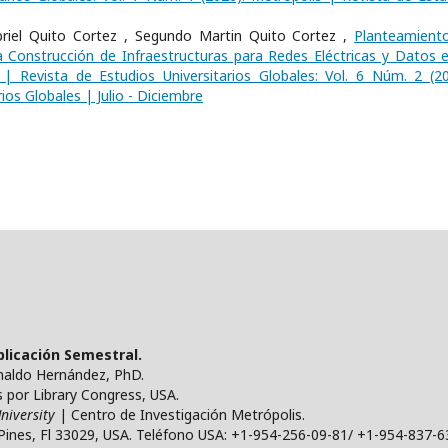
briel Quito Cortez , Segundo Martin Quito Cortez ,
Planteamient
 Construcción de Infraestructuras para Redes Eléctricas y Datos e
 | Revista de Estudios Universitarios Globales: Vol. 6 Núm. 2 (20
ios Globales | Julio - Diciembre
ublicación Semestral.
ynaldo Hernández, PhD.
por Library Congress, USA.
niversity
| Centro de Investigación Metrópolis.
Pines, Fl 33029, USA. Teléfono USA: +1-954-256-09-81/ +1-954-837-6