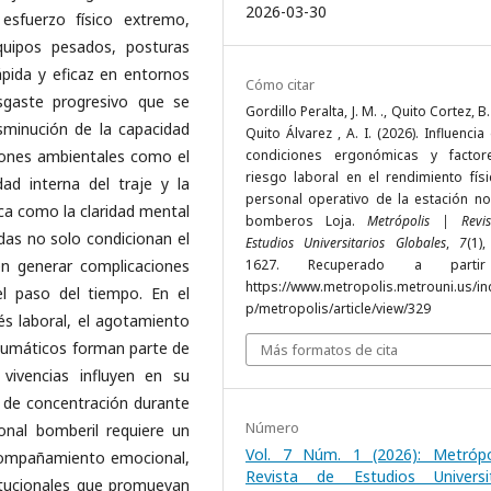
2026-03-30
esfuerzo físico extremo,
uipos pesados, posturas
pida y eficaz en entornos
Cómo citar
sgaste progresivo que se
Gordillo Peralta, J. M. ., Quito Cortez, B.
sminución de la capacidad
Quito Álvarez , A. I. (2026). Influencia
ciones ambientales como el
condiciones ergonómicas y facto
riesgo laboral en el rendimiento físi
ad interna del traje y la
personal operativo de la estación no
sica como la claridad mental
bomberos Loja.
Metrópolis | Revi
idas no solo condicionan el
Estudios Universitarios Globales
,
7
(1)
n generar complicaciones
1627. Recuperado a parti
https://www.metropolis.metrouni.us/in
el paso del tiempo. En el
p/metropolis/article/view/329
és laboral, el agotamiento
raumáticos forman parte de
Más formatos de cita
vivencias influyen en su
d de concentración durante
Número
sonal bomberil requiere un
Vol. 7 Núm. 1 (2026): Metrópo
compañamiento emocional,
Revista de Estudios Universit
titucionales que promuevan