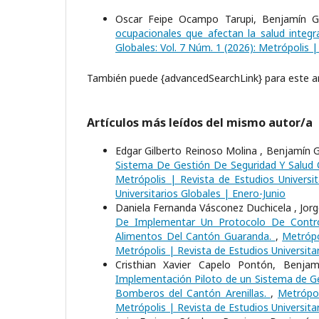
Oscar Feipe Ocampo Tarupi, Benjamín Ga
ocupacionales que afectan la salud inte
Globales: Vol. 7 Núm. 1 (2026): Metrópolis |
También puede {advancedSearchLink} para este ar
Artículos más leídos del mismo autor/a
Edgar Gilberto Reinoso Molina , Benjamín Ga
Sistema De Gestión De Seguridad Y Salud 
Metrópolis | Revista de Estudios Universit
Universitarios Globales | Enero-Junio
Daniela Fernanda Vásconez Duchicela , Jorg
De Implementar Un Protocolo De Contr
Alimentos Del Cantón Guaranda.
,
Metrópo
Metrópolis | Revista de Estudios Universitar
Cristhian Xavier Capelo Pontón, Benja
Implementación Piloto de un Sistema de Ge
Bomberos del Cantón Arenillas.
,
Metrópol
Metrópolis | Revista de Estudios Universita