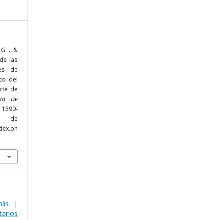
 G. ., &
 de las
res de
co del
rte de
sta De
, 1590-
r de
dex.ph
lis |
arios