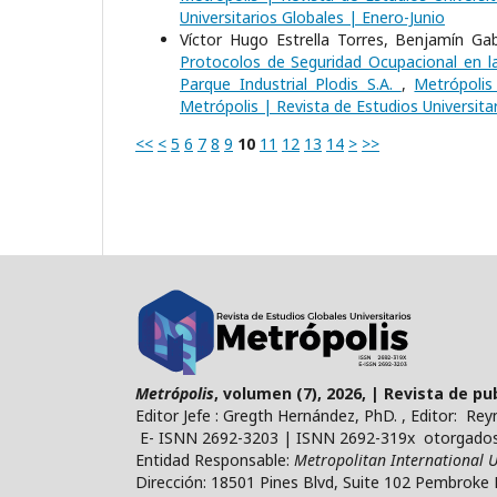
Universitarios Globales | Enero-Junio
Víctor Hugo Estrella Torres, Benjamín Ga
Protocolos de Seguridad Ocupacional en la
Parque Industrial Plodis S.A.
,
Metrópolis
Metrópolis | Revista de Estudios Universitar
<<
<
5
6
7
8
9
10
11
12
13
14
>
>>
Metrópolis
, volumen (7), 2026, | Revista de p
Editor Jefe : Gregth Hernández, PhD. , Editor: Re
E- ISNN 2692-3203 | ISNN 2692-319x otorgados 
Entidad Responsable:
Metropolitan International U
Dirección: 18501 Pines Blvd, Suite 102 Pembroke 