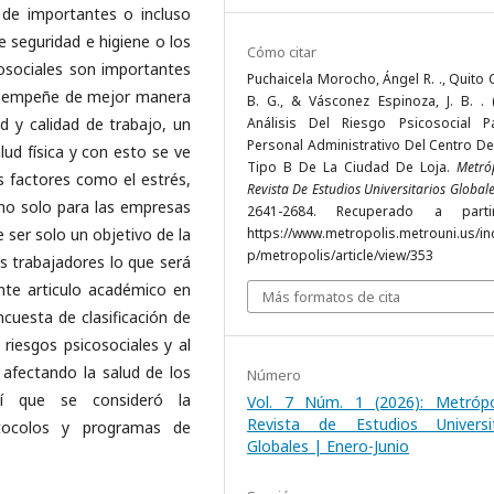
 de importantes o incluso
seguridad e higiene o los
Cómo citar
cosociales son importantes
Puchaicela Morocho, Ángel R. ., Quito 
desempeñe de mejor manera
B. G., & Vásconez Espinoza, J. B. . (
d y calidad de trabajo, un
Análisis Del Riesgo Psicosocial P
Personal Administrativo Del Centro De
ud física y con esto se ve
Tipo B De La Ciudad De Loja.
Metró
 factores como el estrés,
Revista De Estudios Universitarios Global
no solo para las empresas
2641-2684. Recuperado a part
e ser solo un objetivo de la
https://www.metropolis.metrouni.us/in
p/metropolis/article/view/353
os trabajadores lo que será
nte articulo académico en
Más formatos de cita
ncuesta de clasificación de
 riesgos psicosociales y al
afectando la salud de los
Número
sí que se consideró la
Vol. 7 Núm. 1 (2026): Metrópo
Revista de Estudios Universit
tocolos y programas de
Globales | Enero-Junio