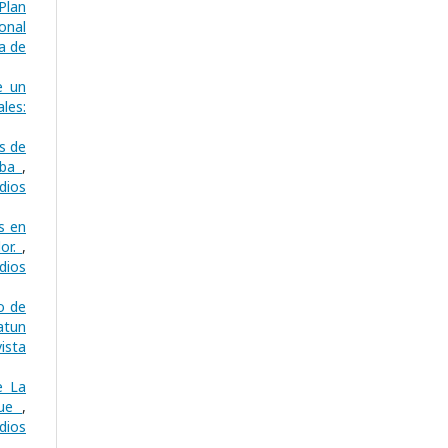
Plan
onal
ta de
e un
ales:
as de
amba
,
dios
s en
dor.
,
dios
o de
atun
ista
e La
que
,
dios