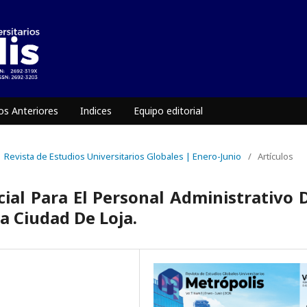
s Anteriores
Indices
Equipo editorial
 | Revista de Estudios Universitarios Globales | Enero-Junio
/
Artículos
cial Para El Personal Administrativo 
a Ciudad De Loja.