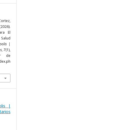
Cortez,
2026).
ara El
 Salud
polis |
es
,
7
(1),
ir de
dex.ph
lis |
arios