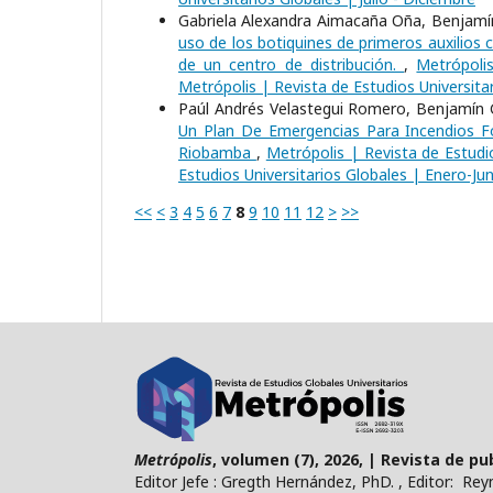
Gabriela Alexandra Aimacaña Oña, Benjamín
uso de los botiquines de primeros auxilios
de un centro de distribución.
,
Metrópolis
Metrópolis | Revista de Estudios Universita
Paúl Andrés Velastegui Romero, Benjamín G
Un Plan De Emergencias Para Incendios 
Riobamba
,
Metrópolis | Revista de Estudio
Estudios Universitarios Globales | Enero-Jun
<<
<
3
4
5
6
7
8
9
10
11
12
>
>>
Metrópolis
, volumen (7), 2026, | Revista de p
Editor Jefe : Gregth Hernández, PhD. , Editor: Re