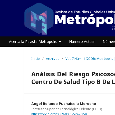
Acerca la Revista Metrópolis
Número Actual
Número
Inicio
/
Archivos
/
Vol. 7 Núm. 1 (2026): Metrópolis
Análisis Del Riesgo Psicoso
Centro De Salud Tipo B De L
Ángel Rolando Puchaicela Morocho
Instituto Superior Tecnológico Oriente (ITSO)
https://orcid.org/0009-0001-5247-3585