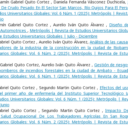
amín Gabriel Quito Cortez , Daniela Fernanda Vásconez Duchicela,
De Crudo Pesado En El Sector San Marcos, Río Quijos Para El Pers
ios Universitarios Globales: Vol. 6 Núm. 1 (2025): Metrópolis | Revis
io
mín Gabriel Quito Cortez , Aurelio Iván Quito Álvarez ,
Diseño d
es Automotrices
,
Metrópolis | Revista de Estudios Universitarios Glob
e Estudios Universitarios Globales | Julio - Diciembre
riel Quito Cortez , Aurelio Iván Quito Álvarez,
Análisis de las caus
jadores de la industria de la construcción en la ciudad de Riob
arios Globales: Vol. 6 Núm. 2 (2025): Metrópolis | Revista de Estu
Gabriel Quito Cortez, Aurelio Iván Quito Álvarez ,
Gestión de riesgo
omberos de incendios forestales en la ciudad de Ambato - Ecua
arios Globales: Vol. 6 Núm. 1 (2025): Metrópolis | Revista de Estu
briel Quito Cortez , Segundo Martin Quito Cortez ,
Efectos del us
el primer año de enfermería del Instituto Superior Tecnológico J
dios Universitarios Globales: Vol. 6 Núm. 1 (2025): Metrópolis | Rev
-Junio
Gabriel Quito Cortez , Segundo Martin Quito Cortez ,
Impacto D
 Salud Ocupacional De Los Trabajadores Agrícolas En San Ro
arios Globales: Vol. 6 Núm. 2 (2025): Metrópolis | Revista de Estu