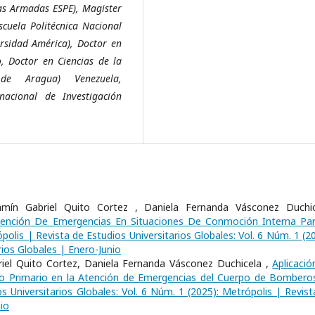
zas Armadas ESPE), Magister
scuela Politécnica Nacional
ersidad América), Doctor en
, Doctor en Ciencias de la
 de Aragua) Venezuela,
nacional de Investigación
amín Gabriel Quito Cortez , Daniela Fernanda Vásconez Duchic
ención De Emergencias En Situaciones De Conmoción Interna Par
polis | Revista de Estudios Universitarios Globales: Vol. 6 Núm. 1 (2
rios Globales | Enero-Junio
iel Quito Cortez, Daniela Fernanda Vásconez Duchicela ,
Aplicació
to Primario en la Atención de Emergencias del Cuerpo de Bombero
s Universitarios Globales: Vol. 6 Núm. 1 (2025): Metrópolis | Revist
io