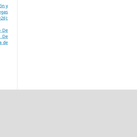
ón y
egas
26):
o De
s De
a de