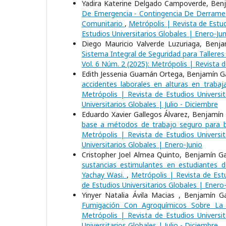
Yadira Katerine Delgado Campoverde, Benj
De Emergencia - Contingencia De Derrame 
Comunitario
,
Metrópolis | Revista de Estud
Estudios Universitarios Globales | Enero-Jun
Diego Mauricio Valverde Luzuriaga, Benja
Sistema Integral de Seguridad para Taller
Vol. 6 Núm. 2 (2025): Metrópolis | Revista d
Edith Jessenia Guamán Ortega, Benjamín Gab
accidentes laborales en alturas en traba
Metrópolis | Revista de Estudios Universit
Universitarios Globales | Julio - Diciembre
Eduardo Xavier Gallegos Álvarez, Benjamín 
base a métodos de trabajo seguro para b
Metrópolis | Revista de Estudios Universit
Universitarios Globales | Enero-Junio
Cristopher Joel Almea Quinto, Benjamín Ga
sustancias estimulantes en estudiantes d
Yachay Wasi.
,
Metrópolis | Revista de Estu
de Estudios Universitarios Globales | Enero
Yinyer Natalia Ávila Macias , Benjamín 
Fumigación Con Agroquímicos Sobre La
Metrópolis | Revista de Estudios Universit
Universitarios Globales | Julio - Diciembre