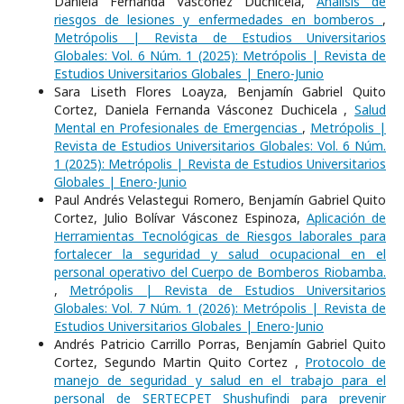
Daniela Fernanda Vásconez Duchicela,
Análisis de
riesgos de lesiones y enfermedades en bomberos
,
Metrópolis | Revista de Estudios Universitarios
Globales: Vol. 6 Núm. 1 (2025): Metrópolis | Revista de
Estudios Universitarios Globales | Enero-Junio
Sara Liseth Flores Loayza, Benjamín Gabriel Quito
Cortez, Daniela Fernanda Vásconez Duchicela ,
Salud
Mental en Profesionales de Emergencias
,
Metrópolis |
Revista de Estudios Universitarios Globales: Vol. 6 Núm.
1 (2025): Metrópolis | Revista de Estudios Universitarios
Globales | Enero-Junio
Paul Andrés Velastegui Romero, Benjamín Gabriel Quito
Cortez, Julio Bolívar Vásconez Espinoza,
Aplicación de
Herramientas Tecnológicas de Riesgos laborales para
fortalecer la seguridad y salud ocupacional en el
personal operativo del Cuerpo de Bomberos Riobamba.
,
Metrópolis | Revista de Estudios Universitarios
Globales: Vol. 7 Núm. 1 (2026): Metrópolis | Revista de
Estudios Universitarios Globales | Enero-Junio
Andrés Patricio Carrillo Porras, Benjamín Gabriel Quito
Cortez, Segundo Martin Quito Cortez ,
Protocolo de
manejo de seguridad y salud en el trabajo para el
personal de SERTECPET Shushufindi para prevenir