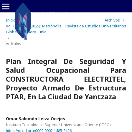
Inicio
/
Archivos
/
Vol. 6 Núm. 1 (2025): Metrópolis | Revista de Estudios Universitarios
Globales | Enero-Junio
/
Artículos
Plan Integral De Seguridad Y
Salud Ocupacional Para
CONSTRUCTORA ELECTRITEL,
Proyecto Armado De Estructura
PTAR, En La Ciudad De Yantzaza
Omar Salomón Leiva Ocejos
Instituto Tecnológico Superior Universitario Oriente (ITSO)
https://orcid.org/0009-0002-1485-2426