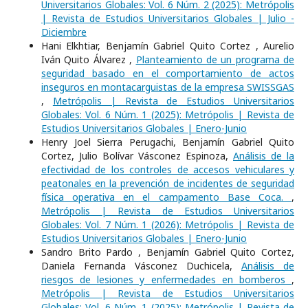
Universitarios Globales: Vol. 6 Núm. 2 (2025): Metrópolis
| Revista de Estudios Universitarios Globales | Julio -
Diciembre
Hani Elkhtiar, Benjamín Gabriel Quito Cortez , Aurelio
Iván Quito Álvarez ,
Planteamiento de un programa de
seguridad basado en el comportamiento de actos
inseguros en montacarguistas de la empresa SWISSGAS
,
Metrópolis | Revista de Estudios Universitarios
Globales: Vol. 6 Núm. 1 (2025): Metrópolis | Revista de
Estudios Universitarios Globales | Enero-Junio
Henry Joel Sierra Perugachi, Benjamín Gabriel Quito
Cortez, Julio Bolívar Vásconez Espinoza,
Análisis de la
efectividad de los controles de accesos vehiculares y
peatonales en la prevención de incidentes de seguridad
física operativa en el campamento Base Coca.
,
Metrópolis | Revista de Estudios Universitarios
Globales: Vol. 7 Núm. 1 (2026): Metrópolis | Revista de
Estudios Universitarios Globales | Enero-Junio
Sandro Brito Pardo , Benjamín Gabriel Quito Cortez,
Daniela Fernanda Vásconez Duchicela,
Análisis de
riesgos de lesiones y enfermedades en bomberos
,
Metrópolis | Revista de Estudios Universitarios
Globales: Vol. 6 Núm. 1 (2025): Metrópolis | Revista de