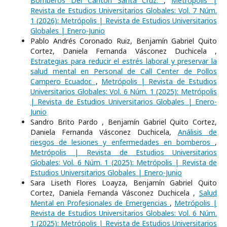
Bomberos Del Cantón Santa Cruz.
,
Metrópolis |
Revista de Estudios Universitarios Globales: Vol. 7 Núm.
1 (2026): Metrópolis | Revista de Estudios Universitarios
Globales | Enero-Junio
Pablo Andrés Coronado Ruiz, Benjamín Gabriel Quito
Cortez, Daniela Fernanda Vásconez Duchicela ,
Estrategias para reducir el estrés laboral y preservar la
salud mental en Personal de Call Center de Pollos
Campero Ecuador.
,
Metrópolis | Revista de Estudios
Universitarios Globales: Vol. 6 Núm. 1 (2025): Metrópolis
| Revista de Estudios Universitarios Globales | Enero-
Junio
Sandro Brito Pardo , Benjamín Gabriel Quito Cortez,
Daniela Fernanda Vásconez Duchicela,
Análisis de
riesgos de lesiones y enfermedades en bomberos
,
Metrópolis | Revista de Estudios Universitarios
Globales: Vol. 6 Núm. 1 (2025): Metrópolis | Revista de
Estudios Universitarios Globales | Enero-Junio
Sara Liseth Flores Loayza, Benjamín Gabriel Quito
Cortez, Daniela Fernanda Vásconez Duchicela ,
Salud
Mental en Profesionales de Emergencias
,
Metrópolis |
Revista de Estudios Universitarios Globales: Vol. 6 Núm.
1 (2025): Metrópolis | Revista de Estudios Universitarios