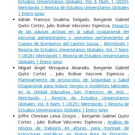
Estudios Universitarios Globales: Vol. 6 Núm. 1 (2025):
Metrópolis | Revista de Estudios Universitarios Globales
| Enero-Junio
Adrián Franciso Sisalima Delgado, Benjamín Gabriel
Quito Cortez, Julio Bolívar Vásconez Espinoza,
Impacto
de las pausas activas en la salud ocupacional del
personal administrativo y operativo perteneciente al
Cuerpo de Bomberos del Cantón Sucúa.
,
Metrópolis |
Revista de Estudios Universitarios Globales: Vol. 7 Núm.
1 (2026): Metrópolis | Revista de Estudios Universitarios
Globales | Enero-Junio
Miguel Ángel Mosquera Alvarado, Benjamín Gabriel
Quito Cortez , Julio Bolívar Vascone Espinoza ,
Planteamiento de protocolos de Seguridad y Salud
Ocupacional para reducir riesgos e incidentes laborales
en la Unidad Educativa San Francisco de Asís
,
Metrópolis | Revista de Estudios Universitarios
Globales: Vol. 6 Núm. 1 (2025): Metrópolis | Revista de
Estudios Universitarios Globales | Enero-Junio
Joffre Christian Leiva Ocejos , Benjamín Gabriel Quito
Cortez , Julio Bolívar Vásconez Espinoza ,
Análisis de
riesgos de trabajos en alturas, para montaje de
estructuras metálicas, en Nueva Área de Flotación,