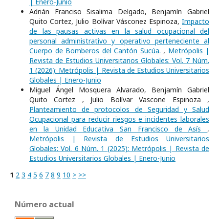
| Enero-Junio
Adrián Franciso Sisalima Delgado, Benjamín Gabriel
Quito Cortez, Julio Bolívar Vásconez Espinoza,
Impacto
de las pausas activas en la salud ocupacional del
personal administrativo y operativo perteneciente al
Cuerpo de Bomberos del Cantón Sucúa.
,
Metrópolis |
Revista de Estudios Universitarios Globales: Vol. 7 Núm.
1 (2026): Metrópolis | Revista de Estudios Universitarios
Globales | Enero-Junio
Miguel Ángel Mosquera Alvarado, Benjamín Gabriel
Quito Cortez , Julio Bolívar Vascone Espinoza ,
Planteamiento de protocolos de Seguridad y Salud
Ocupacional para reducir riesgos e incidentes laborales
en la Unidad Educativa San Francisco de Asís
,
Metrópolis | Revista de Estudios Universitarios
Globales: Vol. 6 Núm. 1 (2025): Metrópolis | Revista de
Estudios Universitarios Globales | Enero-Junio
1
2
3
4
5
6
7
8
9
10
>
>>
Número actual