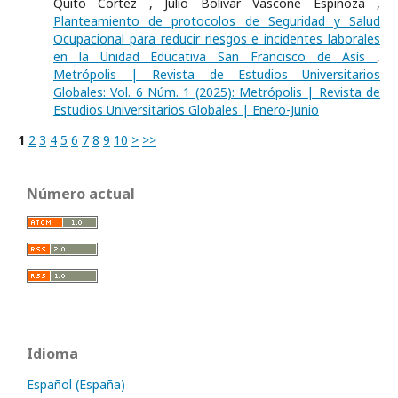
Quito Cortez , Julio Bolívar Vascone Espinoza ,
Planteamiento de protocolos de Seguridad y Salud
Ocupacional para reducir riesgos e incidentes laborales
en la Unidad Educativa San Francisco de Asís
,
Metrópolis | Revista de Estudios Universitarios
Globales: Vol. 6 Núm. 1 (2025): Metrópolis | Revista de
Estudios Universitarios Globales | Enero-Junio
1
2
3
4
5
6
7
8
9
10
>
>>
Número actual
Idioma
Español (España)