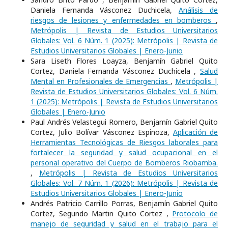
Daniela Fernanda Vásconez Duchicela,
Análisis de
riesgos de lesiones y enfermedades en bomberos
,
Metrópolis | Revista de Estudios Universitarios
Globales: Vol. 6 Núm. 1 (2025): Metrópolis | Revista de
Estudios Universitarios Globales | Enero-Junio
Sara Liseth Flores Loayza, Benjamín Gabriel Quito
Cortez, Daniela Fernanda Vásconez Duchicela ,
Salud
Mental en Profesionales de Emergencias
,
Metrópolis |
Revista de Estudios Universitarios Globales: Vol. 6 Núm.
1 (2025): Metrópolis | Revista de Estudios Universitarios
Globales | Enero-Junio
Paul Andrés Velastegui Romero, Benjamín Gabriel Quito
Cortez, Julio Bolívar Vásconez Espinoza,
Aplicación de
Herramientas Tecnológicas de Riesgos laborales para
fortalecer la seguridad y salud ocupacional en el
personal operativo del Cuerpo de Bomberos Riobamba.
,
Metrópolis | Revista de Estudios Universitarios
Globales: Vol. 7 Núm. 1 (2026): Metrópolis | Revista de
Estudios Universitarios Globales | Enero-Junio
Andrés Patricio Carrillo Porras, Benjamín Gabriel Quito
Cortez, Segundo Martin Quito Cortez ,
Protocolo de
manejo de seguridad y salud en el trabajo para el