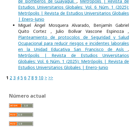
de Bomberos de Guayaquil.
,
Metrópolis | Revista de
Estudios Universitarios Globales: Vol. 6 Núm. 1 (2025):
Metrópolis | Revista de Estudios Universitarios Globales
| Enero-Junio
Miguel Ángel Mosquera Alvarado, Benjamín Gabriel
Quito Cortez , Julio Bolívar Vascone Espinoza ,
Planteamiento de protocolos de Seguridad y Salud
Ocupacional para reducir riesgos e incidentes laborales
en la Unidad Educativa San Francisco de Asís
,
Metrópolis | Revista de Estudios Universitarios
Globales: Vol. 6 Núm. 1 (2025): Metrópolis | Revista de
Estudios Universitarios Globales | Enero-Junio
1
2
3
4
5
6
7
8
9
10
>
>>
Número actual