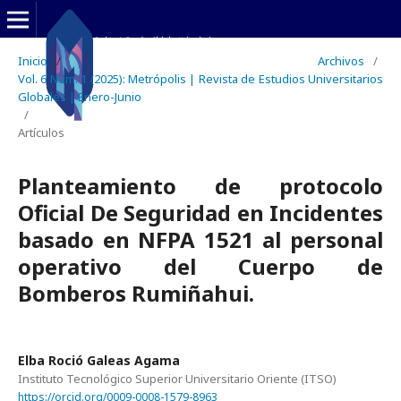
Inicio
/
Archivos
/
Vol. 6 Núm. 1 (2025): Metrópolis | Revista de Estudios Universitarios
Globales | Enero-Junio
/
Artículos
Planteamiento de protocolo
Oficial De Seguridad en Incidentes
basado en NFPA 1521 al personal
operativo del Cuerpo de
Bomberos Rumiñahui.
Elba Roció Galeas Agama
Instituto Tecnológico Superior Universitario Oriente (ITSO)
https://orcid.org/0009-0008-1579-8963