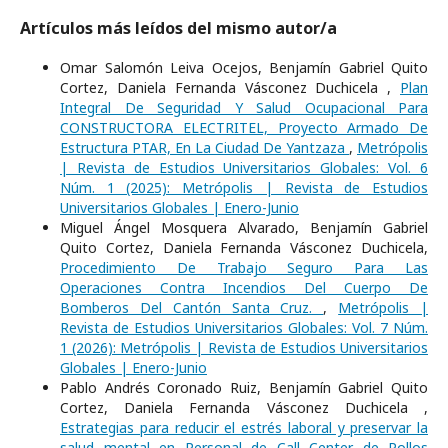
Artículos más leídos del mismo autor/a
Omar Salomón Leiva Ocejos, Benjamín Gabriel Quito
Cortez, Daniela Fernanda Vásconez Duchicela ,
Plan
Integral De Seguridad Y Salud Ocupacional Para
CONSTRUCTORA ELECTRITEL, Proyecto Armado De
Estructura PTAR, En La Ciudad De Yantzaza
,
Metrópolis
| Revista de Estudios Universitarios Globales: Vol. 6
Núm. 1 (2025): Metrópolis | Revista de Estudios
Universitarios Globales | Enero-Junio
Miguel Ángel Mosquera Alvarado, Benjamín Gabriel
Quito Cortez, Daniela Fernanda Vásconez Duchicela,
Procedimiento De Trabajo Seguro Para Las
Operaciones Contra Incendios Del Cuerpo De
Bomberos Del Cantón Santa Cruz.
,
Metrópolis |
Revista de Estudios Universitarios Globales: Vol. 7 Núm.
1 (2026): Metrópolis | Revista de Estudios Universitarios
Globales | Enero-Junio
Pablo Andrés Coronado Ruiz, Benjamín Gabriel Quito
Cortez, Daniela Fernanda Vásconez Duchicela ,
Estrategias para reducir el estrés laboral y preservar la
salud mental en Personal de Call Center de Pollos