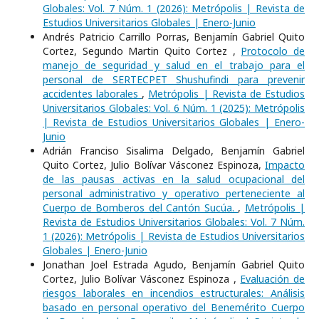
Globales: Vol. 7 Núm. 1 (2026): Metrópolis | Revista de
Estudios Universitarios Globales | Enero-Junio
Andrés Patricio Carrillo Porras, Benjamín Gabriel Quito
Cortez, Segundo Martin Quito Cortez ,
Protocolo de
manejo de seguridad y salud en el trabajo para el
personal de SERTECPET Shushufindi para prevenir
accidentes laborales
,
Metrópolis | Revista de Estudios
Universitarios Globales: Vol. 6 Núm. 1 (2025): Metrópolis
| Revista de Estudios Universitarios Globales | Enero-
Junio
Adrián Franciso Sisalima Delgado, Benjamín Gabriel
Quito Cortez, Julio Bolívar Vásconez Espinoza,
Impacto
de las pausas activas en la salud ocupacional del
personal administrativo y operativo perteneciente al
Cuerpo de Bomberos del Cantón Sucúa.
,
Metrópolis |
Revista de Estudios Universitarios Globales: Vol. 7 Núm.
1 (2026): Metrópolis | Revista de Estudios Universitarios
Globales | Enero-Junio
Jonathan Joel Estrada Agudo, Benjamín Gabriel Quito
Cortez, Julio Bolívar Vásconez Espinoza ,
Evaluación de
riesgos laborales en incendios estructurales: Análisis
basado en personal operativo del Benemérito Cuerpo