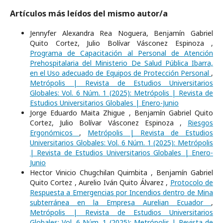
Artículos más leídos del mismo autor/a
Jennyfer Alexandra Rea Noguera, Benjamín Gabriel
Quito Cortez, Julio Bolívar Vásconez Espinoza ,
Programa de Capacitación al Personal de Atención
Prehospitalaria del Ministerio De Salud Pública Ibarra,
en el Uso adecuado de Equipos de Protección Personal
,
Metrópolis | Revista de Estudios Universitarios
Globales: Vol. 6 Núm. 1 (2025): Metrópolis | Revista de
Estudios Universitarios Globales | Enero-Junio
Jorge Eduardo Maita Zhigue , Benjamín Gabriel Quito
Cortez, Julio Bolívar Vásconez Espinoza ,
Riesgos
Ergonómicos
,
Metrópolis | Revista de Estudios
Universitarios Globales: Vol. 6 Núm. 1 (2025): Metrópolis
| Revista de Estudios Universitarios Globales | Enero-
Junio
Hector Vinicio Chugchilan Quimbita , Benjamín Gabriel
Quito Cortez , Aurelio Iván Quito Álvarez ,
Protocolo de
Respuesta a Emergencias por Incendios dentro de Mina
subterránea en la Empresa Aurelian Ecuador
,
Metrópolis | Revista de Estudios Universitarios
Globales: Vol. 6 Núm. 1 (2025): Metrópolis | Revista de