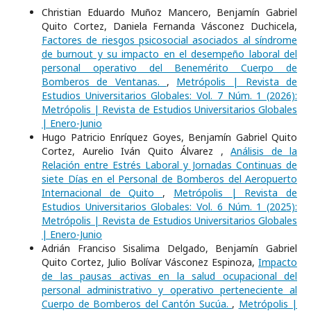
Christian Eduardo Muñoz Mancero, Benjamín Gabriel
Quito Cortez, Daniela Fernanda Vásconez Duchicela,
Factores de riesgos psicosocial asociados al síndrome
de burnout y su impacto en el desempeño laboral del
personal operativo del Benemérito Cuerpo de
Bomberos de Ventanas.
,
Metrópolis | Revista de
Estudios Universitarios Globales: Vol. 7 Núm. 1 (2026):
Metrópolis | Revista de Estudios Universitarios Globales
| Enero-Junio
Hugo Patricio Enríquez Goyes, Benjamín Gabriel Quito
Cortez, Aurelio Iván Quito Álvarez ,
Análisis de la
Relación entre Estrés Laboral y Jornadas Continuas de
siete Días en el Personal de Bomberos del Aeropuerto
Internacional de Quito
,
Metrópolis | Revista de
Estudios Universitarios Globales: Vol. 6 Núm. 1 (2025):
Metrópolis | Revista de Estudios Universitarios Globales
| Enero-Junio
Adrián Franciso Sisalima Delgado, Benjamín Gabriel
Quito Cortez, Julio Bolívar Vásconez Espinoza,
Impacto
de las pausas activas en la salud ocupacional del
personal administrativo y operativo perteneciente al
Cuerpo de Bomberos del Cantón Sucúa.
,
Metrópolis |