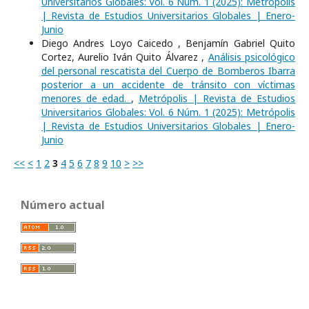
Universitarios Globales: Vol. 6 Núm. 1 (2025): Metrópolis
| Revista de Estudios Universitarios Globales | Enero-
Junio
Diego Andres Loyo Caicedo , Benjamín Gabriel Quito
Cortez, Aurelio Iván Quito Álvarez ,
Análisis psicológico
del personal rescatista del Cuerpo de Bomberos Ibarra
posterior a un accidente de tránsito con víctimas
menores de edad.
,
Metrópolis | Revista de Estudios
Universitarios Globales: Vol. 6 Núm. 1 (2025): Metrópolis
| Revista de Estudios Universitarios Globales | Enero-
Junio
<<
<
1
2
3
4
5
6
7
8
9
10
>
>>
Número actual