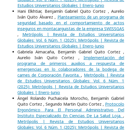
Estudios Universitarios Globales | Enero-Junio
Hani Elkhtiar, Benjamín Gabriel Quito Cortez , Aurelio
Iván Quito Álvarez ,
Planteamiento de un programa de
seguridad basado en el comportamiento de actos
inseguros en montacarguistas de la empresa SWISSGAS
,
Metrópolis | Revista de Estudios Universitarios
Globales: Vol. 6 Núm. 1 (2025): Metrópolis | Revista de
Estudios Universitarios Globales | Enero-Junio
Gabriela Aimacaña, Benjamín Gabriel Quito Cortez ,
Aurelio Iván Quito Cortez ,
Implementación del
programa de primeros auxilios a respuesta de
emergencias en lo colaboradores de la bodega de
carnes de Corporación Favorita.
,
Metrópolis | Revista
de Estudios Universitarios Globales: Vol. 6 Núm. 1
(2025): Metrópolis | Revista de Estudios Universitarios
Globales | Enero-Junio
Ángel Rolando Puchaicela Morocho, Benjamín Gabriel
Quito Cortez , Segundo Martin Quito Cortez ,
Protocolo
Ergonómico Para El Personal Administrativo Del
Instituto Especializado En Ciencias De La Salud Loja.
,
Metrópolis | Revista de Estudios Universitarios
Globales: Vol. 6 Núm. 1 (2025): Metrópolis | Revista de