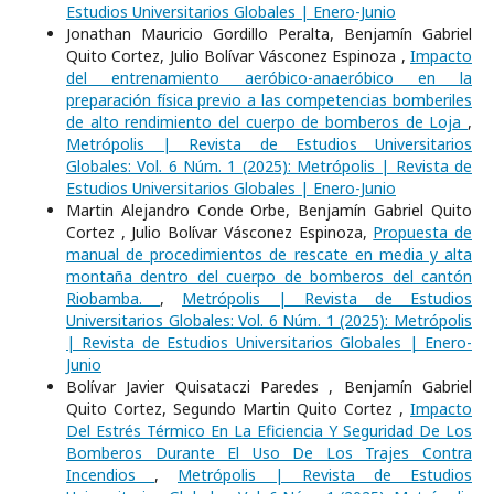
Estudios Universitarios Globales | Enero-Junio
Jonathan Mauricio Gordillo Peralta, Benjamín Gabriel
Quito Cortez, Julio Bolívar Vásconez Espinoza ,
Impacto
del entrenamiento aeróbico-anaeróbico en la
preparación física previo a las competencias bomberiles
de alto rendimiento del cuerpo de bomberos de Loja
,
Metrópolis | Revista de Estudios Universitarios
Globales: Vol. 6 Núm. 1 (2025): Metrópolis | Revista de
Estudios Universitarios Globales | Enero-Junio
Martin Alejandro Conde Orbe, Benjamín Gabriel Quito
Cortez , Julio Bolívar Vásconez Espinoza,
Propuesta de
manual de procedimientos de rescate en media y alta
montaña dentro del cuerpo de bomberos del cantón
Riobamba.
,
Metrópolis | Revista de Estudios
Universitarios Globales: Vol. 6 Núm. 1 (2025): Metrópolis
| Revista de Estudios Universitarios Globales | Enero-
Junio
Bolívar Javier Quisataczi Paredes , Benjamín Gabriel
Quito Cortez, Segundo Martin Quito Cortez ,
Impacto
Del Estrés Térmico En La Eficiencia Y Seguridad De Los
Bomberos Durante El Uso De Los Trajes Contra
Incendios
,
Metrópolis | Revista de Estudios