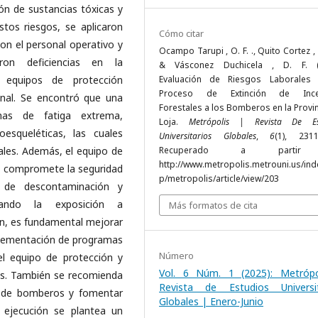
ión de sustancias tóxicas y
stos riesgos, se aplicaron
Cómo citar
on el personal operativo y
Ocampo Tarupi , O. F. ., Quito Cortez , B
aron deficiencias en la
& Vásconez Duchicela , D. F. (2
e equipos de protección
Evaluación de Riesgos Laborales
Proceso de Extinción de Ince
onal. Se encontró que una
Forestales a los Bomberos en la Provi
mas de fatiga extrema,
Loja.
Metrópolis | Revista De Es
esqueléticas, las cuales
Universitarios Globales
,
6
(1), 2311
rales. Además, el equipo de
Recuperado a parti
http://www.metropolis.metrouni.us/ind
ue compromete la seguridad
p/metropolis/article/view/203
 de descontaminación y
tando la exposición a
Más formatos de cita
ón, es fundamental mejorar
mplementación de programas
Número
el equipo de protección y
Vol. 6 Núm. 1 (2025): Metrópo
as. También se recomienda
Revista de Estudios Universit
es de bomberos y fomentar
Globales | Enero-Junio
a ejecución se plantea un