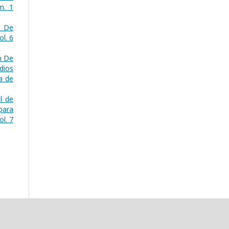
m. 1
ó De
ol. 6
n De
dios
a de
l de
para
ol. 7