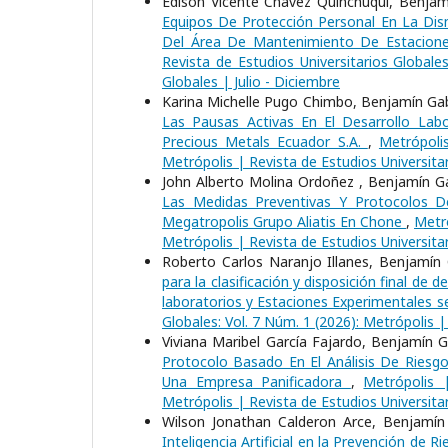
Edison Vicente Chávez Quinchuqui, Benjamí
Equipos De Protección Personal En La Dis
Del Área De Mantenimiento De Estacione
Revista de Estudios Universitarios Globale
Globales | Julio - Diciembre
Karina Michelle Pugo Chimbo, Benjamín Gab
Las Pausas Activas En El Desarrollo Lab
Precious Metals Ecuador S.A.
,
Metrópolis
Metrópolis | Revista de Estudios Universitar
John Alberto Molina Ordoñez , Benjamín Ga
Las Medidas Preventivas Y Protocolos 
Megatropolis Grupo Aliatis En Chone
,
Metró
Metrópolis | Revista de Estudios Universitar
Roberto Carlos Naranjo Illanes, Benjamín
para la clasificación y disposición final d
laboratorios y Estaciones Experimentales 
Globales: Vol. 7 Núm. 1 (2026): Metrópolis |
Viviana Maribel García Fajardo, Benjamín 
Protocolo Basado En El Análisis De Riesg
Una Empresa Panificadora
,
Metrópolis 
Metrópolis | Revista de Estudios Universitar
Wilson Jonathan Calderon Arce, Benjamín
Inteligencia Artificial en la Prevención de