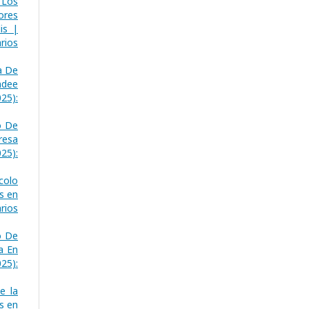
 Los
ores
is |
rios
a De
ndee
25):
o De
resa
025):
colo
s en
rios
o De
a En
25):
e la
s en