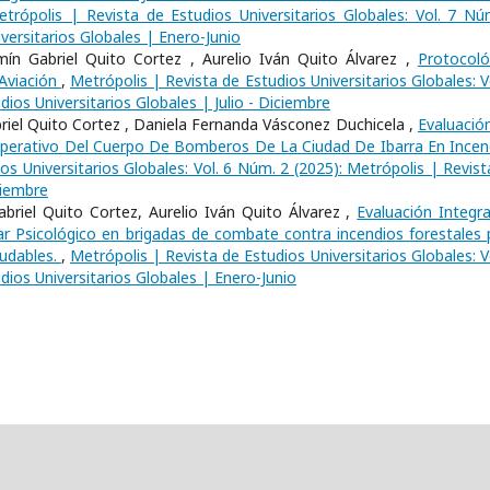
etrópolis | Revista de Estudios Universitarios Globales: Vol. 7 Nú
versitarios Globales | Enero-Junio
mín Gabriel Quito Cortez , Aurelio Iván Quito Álvarez ,
Protocol
Aviación
,
Metrópolis | Revista de Estudios Universitarios Globales: V
ios Universitarios Globales | Julio - Diciembre
riel Quito Cortez , Daniela Fernanda Vásconez Duchicela ,
Evaluació
Operativo Del Cuerpo De Bomberos De La Ciudad De Ibarra En Incen
os Universitarios Globales: Vol. 6 Núm. 2 (2025): Metrópolis | Revist
ciembre
riel Quito Cortez, Aurelio Iván Quito Álvarez ,
Evaluación Integra
r Psicológico en brigadas de combate contra incendios forestales 
ludables.
,
Metrópolis | Revista de Estudios Universitarios Globales: V
dios Universitarios Globales | Enero-Junio