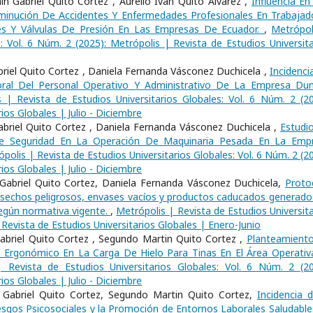
n Gabriel Quito Cortez , Aurelio Iván Quito Álvarez ,
Influencia En
minución De Accidentes Y Enfermedades Profesionales En Trabajad
s Y Válvulas De Presión En Las Empresas De Ecuador.
,
Metrópol
s: Vol. 6 Núm. 2 (2025): Metrópolis | Revista de Estudios Universita
riel Quito Cortez , Daniela Fernanda Vásconez Duchicela ,
Incidenci
oral Del Personal Operativo Y Administrativo De La Empresa Du
 | Revista de Estudios Universitarios Globales: Vol. 6 Núm. 2 (20
ios Globales | Julio - Diciembre
briel Quito Cortez , Daniela Fernanda Vásconez Duchicela ,
Estudi
De Seguridad En La Operación De Maquinaria Pesada En La Emp
polis | Revista de Estudios Universitarios Globales: Vol. 6 Núm. 2 (2
ios Globales | Julio - Diciembre
 Gabriel Quito Cortez, Daniela Fernanda Vásconez Duchicela,
Proto
e desechos peligrosos, envases vacíos y productos caducados generado
según normativa vigente.
,
Metrópolis | Revista de Estudios Universita
 Revista de Estudios Universitarios Globales | Enero-Junio
Gabriel Quito Cortez , Segundo Martin Quito Cortez ,
Planteamient
o Ergonómico En La Carga De Hielo Para Tinas En El Área Operativ
| Revista de Estudios Universitarios Globales: Vol. 6 Núm. 2 (20
ios Globales | Julio - Diciembre
 Gabriel Quito Cortez, Segundo Martin Quito Cortez,
Incidencia d
 Riesgos Psicosociales y la Promoción de Entornos Laborales Saludable