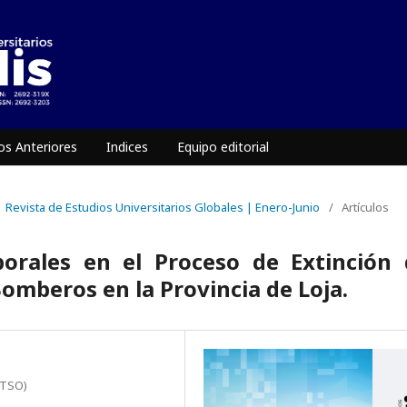
s Anteriores
Indices
Equipo editorial
 | Revista de Estudios Universitarios Globales | Enero-Junio
/
Artículos
borales en el Proceso de Extinción 
Bomberos en la Provincia de Loja.
ITSO)