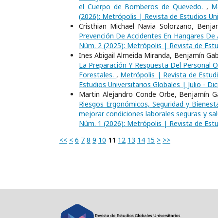
el Cuerpo de Bomberos de Quevedo.
,
M
(2026): Metrópolis | Revista de Estudios Uni
Cristhian Michael Navia Solorzano, Benja
Prevención De Accidentes En Hangares De 
Núm. 2 (2025): Metrópolis | Revista de Estud
Ines Abigail Almeida Miranda, Benjamín Gab
La Preparación Y Respuesta Del Personal 
Forestales.
,
Metrópolis | Revista de Estudi
Estudios Universitarios Globales | Julio - Di
Martin Alejandro Conde Orbe, Benjamín Gab
Riesgos Ergonómicos, Seguridad y Bienesta
mejorar condiciones laborales seguras y sa
Núm. 1 (2026): Metrópolis | Revista de Estu
<<
<
6
7
8
9
10
11
12
13
14
15
>
>>