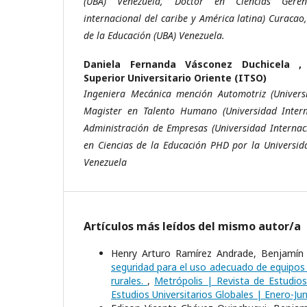
(UBA) Venezuela, Doctor en Ciencias Geren
internacional del caribe y América latina) Curacao
de la Educación (UBA) Venezuela.
Daniela Fernanda Vásconez Duchicela 
Superior Universitario Oriente (ITSO)
Ingeniera Mecánica mención Automotriz (Universi
Magister en Talento Humano (Universidad Intern
Administración de Empresas (Universidad Internac
en Ciencias de la Educación PHD por la Universid
Venezuela
Artículos más leídos del mismo autor/a
Henry Arturo Ramírez Andrade, Benjamín G
seguridad para el uso adecuado de equipos
rurales.
,
Metrópolis | Revista de Estudios
Estudios Universitarios Globales | Enero-Jun