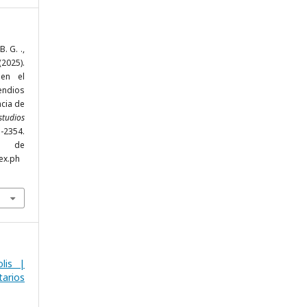
. G. .,
025).
 en el
ndios
ncia de
tudios
-2354.
r de
ex.ph
lis |
arios