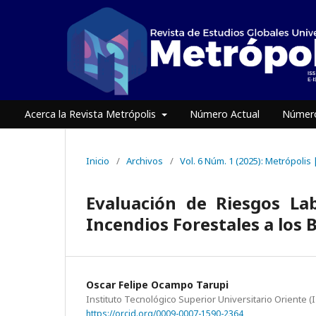
Acerca la Revista Metrópolis
Número Actual
Número
Inicio
/
Archivos
/
Vol. 6 Núm. 1 (2025): Metrópolis
Evaluación de Riesgos La
Incendios Forestales a los 
Oscar Felipe Ocampo Tarupi
Instituto Tecnológico Superior Universitario Oriente (
https://orcid.org/0009-0007-1590-2364