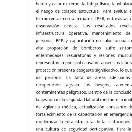
humo y calor extremo, la fatiga física, la inhalac
el riesgo de colapso estructural. Para evaluar e
herramientas como la matriz, IPER, entrevistas c
observación directa. Los resultados revel
infraestructura operativa, mantenimiento d
personal, EPP, y capacitación en salud ocupaci
alta proporción de bomberos sufre sínto
enfermedades respiratorias y lesiones musculo
representan la principal causa de ausencias labo
protección presenta desgaste significativo, lo q
del personal. La falta de áreas adecuadas
recuperación agrava los riesgos, aumen
contaminantes peligrosos. Dentro de la conclusi
la gestión de la seguridad laboral mediante la i
de vigilancia médica, actualización constante d
fortalecimiento de la capacitación en emergenci
modernizar la infraestructura de las estacion
una cultura de seguridad participativa. Para l