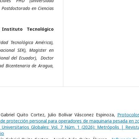
ciales PHD (universidad
, Postdoctorado en Ciencias
,
Instituto Tecnológico
dad Tecnológica América),
acional SEK), Magister en
ional del Ecuador), Doctor
ad Bicentenaria de Aragua,
abriel Quito Cortez, Julio Bolívar Vásconez Espinoza,
Protocolo
 de protección personal para operadores de maquinaria pesada en z
 Universitarios Globales: Vol. 7 Núm. 1 (2026): Metrópolis | Revist
io