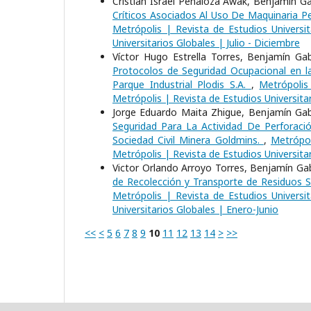
Cristian Israel Peñaloza Awak, Benjamín Gab
Críticos Asociados Al Uso De Maquinaria 
Metrópolis | Revista de Estudios Universit
Universitarios Globales | Julio - Diciembre
Víctor Hugo Estrella Torres, Benjamín Ga
Protocolos de Seguridad Ocupacional en la
Parque Industrial Plodis S.A.
,
Metrópolis
Metrópolis | Revista de Estudios Universitar
Jorge Eduardo Maita Zhigue, Benjamín Gab
Seguridad Para La Actividad De Perforaci
Sociedad Civil Minera Goldmins.
,
Metrópol
Metrópolis | Revista de Estudios Universita
Victor Orlando Arroyo Torres, Benjamín Ga
de Recolección y Transporte de Residuos 
Metrópolis | Revista de Estudios Universit
Universitarios Globales | Enero-Junio
<<
<
5
6
7
8
9
10
11
12
13
14
>
>>