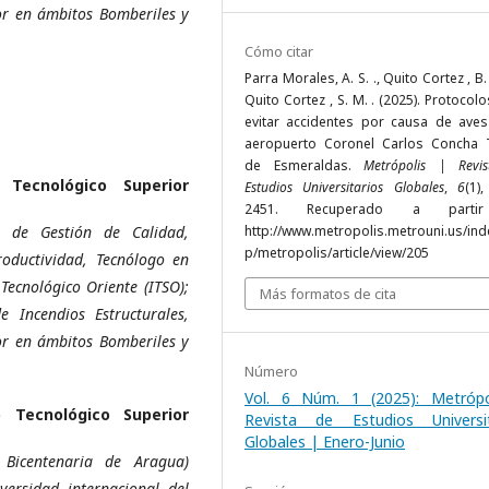
tor en ámbitos Bomberiles y
Cómo citar
Parra Morales, A. S. ., Quito Cortez , B. 
Quito Cortez , S. M. . (2025). Protocol
evitar accidentes por causa de aves
aeropuerto Coronel Carlos Concha 
de Esmeraldas.
Metrópolis | Revi
o Tecnológico Superior
Estudios Universitarios Globales
,
6
(1)
2451. Recuperado a parti
s de Gestión de Calidad,
http://www.metropolis.metrouni.us/ind
p/metropolis/article/view/205
roductividad, Tecnólogo en
Tecnológico Oriente (ITSO);
Más formatos de cita
 Incendios Estructurales,
tor en ámbitos Bomberiles y
Número
Vol. 6 Núm. 1 (2025): Metrópo
o Tecnológico Superior
Revista de Estudios Universit
Globales | Enero-Junio
 Bicentenaria de Aragua)
versidad internacional del