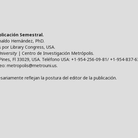
ublicación Semestral.
ynaldo Hernández, PhD.
por Library Congress, USA.
niversity
| Centro de Investigación Metrópolis.
Pines, Fl 33029, USA. Teléfono USA: +1-954-256-09-81/ +1-954-837-6
reo: metropolis@metrouni.us.
ariamente reflejan la postura del editor de la publicación.