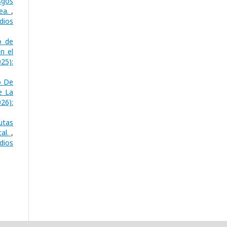
sgos
nea.
,
dios
o de
n el
25):
o De
e La
26):
utas
tal.
,
dios