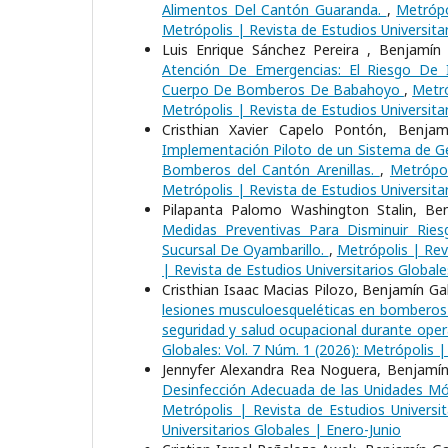
Alimentos Del Cantón Guaranda.
,
Metrópo
Metrópolis | Revista de Estudios Universitar
Luis Enrique Sánchez Pereira , Benjamín 
Atención De Emergencias: El Riesgo De 
Cuerpo De Bomberos De Babahoyo
,
Metró
Metrópolis | Revista de Estudios Universita
Cristhian Xavier Capelo Pontón, Benja
Implementación Piloto de un Sistema de Ge
Bomberos del Cantón Arenillas.
,
Metrópol
Metrópolis | Revista de Estudios Universita
Pilapanta Palomo Washington Stalin, Ben
Medidas Preventivas Para Disminuir Rie
Sucursal De Oyambarillo.
,
Metrópolis | Revi
| Revista de Estudios Universitarios Globale
Cristhian Isaac Macias Pilozo, Benjamín G
lesiones musculoesqueléticas en bomberos 
seguridad y salud ocupacional durante ope
Globales: Vol. 7 Núm. 1 (2026): Metrópolis |
Jennyfer Alexandra Rea Noguera, Benjamín 
Desinfección Adecuada de las Unidades Móvi
Metrópolis | Revista de Estudios Universit
Universitarios Globales | Enero-Junio