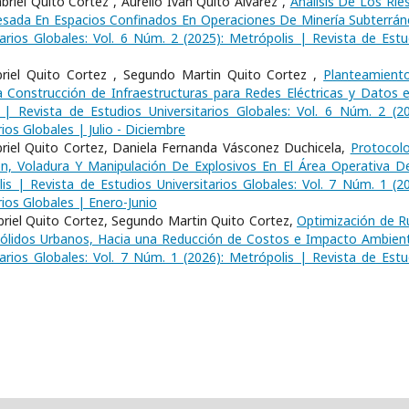
riel Quito Cortez , Aurelio Iván Quito Álvarez ,
Análisis De Los Rie
Pesada En Espacios Confinados En Operaciones De Minería Subterrá
arios Globales: Vol. 6 Núm. 2 (2025): Metrópolis | Revista de Estu
briel Quito Cortez , Segundo Martin Quito Cortez ,
Planteamient
 Construcción de Infraestructuras para Redes Eléctricas y Datos e
 | Revista de Estudios Universitarios Globales: Vol. 6 Núm. 2 (20
ios Globales | Julio - Diciembre
riel Quito Cortez, Daniela Fernanda Vásconez Duchicela,
Protocol
ón, Voladura Y Manipulación De Explosivos En El Área Operativa D
is | Revista de Estudios Universitarios Globales: Vol. 7 Núm. 1 (20
rios Globales | Enero-Junio
briel Quito Cortez, Segundo Martin Quito Cortez,
Optimización de R
Sólidos Urbanos, Hacia una Reducción de Costos e Impacto Ambien
arios Globales: Vol. 7 Núm. 1 (2026): Metrópolis | Revista de Estu