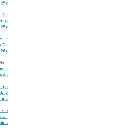
25):
o De
rito
025):
ño e
o De
26):
la ,
ance
olis
n de
da y
rios
e la
rra.
,
dios