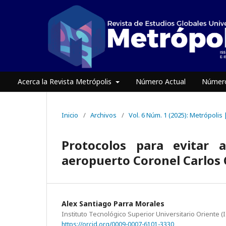
Acerca la Revista Metrópolis
Número Actual
Número
Inicio
/
Archivos
/
Vol. 6 Núm. 1 (2025): Metrópolis
Protocolos para evitar 
aeropuerto Coronel Carlos
Alex Santiago Parra Morales
Instituto Tecnológico Superior Universitario Oriente (
https://orcid.org/0009-0007-6101-3330