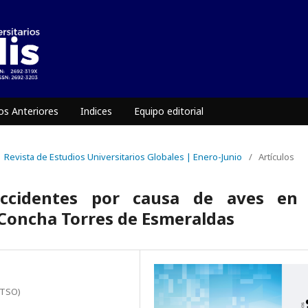
s Anteriores
Indices
Equipo editorial
 | Revista de Estudios Universitarios Globales | Enero-Junio
/
Artículos
accidentes por causa de aves en 
 Concha Torres de Esmeraldas
ITSO)