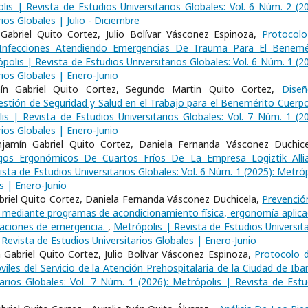
lis | Revista de Estudios Universitarios Globales: Vol. 6 Núm. 2 (20
ios Globales | Julio - Diciembre
Gabriel Quito Cortez, Julio Bolívar Vásconez Espinoza,
Protocol
Infecciones Atendiendo Emergencias De Trauma Para El Benemé
polis | Revista de Estudios Universitarios Globales: Vol. 6 Núm. 1 (2
rios Globales | Enero-Junio
mín Gabriel Quito Cortez, Segundo Martin Quito Cortez,
Dise
stión de Seguridad y Salud en el Trabajo para el Benemérito Cuerp
is | Revista de Estudios Universitarios Globales: Vol. 7 Núm. 1 (20
rios Globales | Enero-Junio
jamín Gabriel Quito Cortez, Daniela Fernanda Vásconez Duchice
sgos Ergonómicos De Cuartos Fríos De La Empresa Logiztik Alli
sta de Estudios Universitarios Globales: Vol. 6 Núm. 1 (2025): Metróp
s | Enero-Junio
abriel Quito Cortez, Daniela Fernanda Vásconez Duchicela,
Prevenció
mediante programas de acondicionamiento física, ergonomía aplica
raciones de emergencia.
,
Metrópolis | Revista de Estudios Universita
 Revista de Estudios Universitarios Globales | Enero-Junio
Gabriel Quito Cortez, Julio Bolívar Vásconez Espinoza,
Protocolo d
les del Servicio de la Atención Prehospitalaria de la Ciudad de Iba
arios Globales: Vol. 7 Núm. 1 (2026): Metrópolis | Revista de Estu