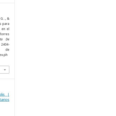
G. ., &
os para
 en el
Torres
sta De
, 2404-
r de
ex.ph
lis |
arios