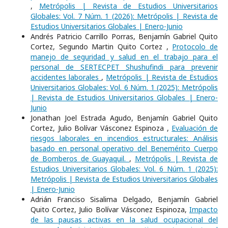
,
Metrópolis | Revista de Estudios Universitarios
Globales: Vol. 7 Núm. 1 (2026): Metrópolis | Revista de
Estudios Universitarios Globales | Enero-Junio
Andrés Patricio Carrillo Porras, Benjamín Gabriel Quito
Cortez, Segundo Martin Quito Cortez ,
Protocolo de
manejo de seguridad y salud en el trabajo para el
personal de SERTECPET Shushufindi para prevenir
accidentes laborales
,
Metrópolis | Revista de Estudios
Universitarios Globales: Vol. 6 Núm. 1 (2025): Metrópolis
| Revista de Estudios Universitarios Globales | Enero-
Junio
Jonathan Joel Estrada Agudo, Benjamín Gabriel Quito
Cortez, Julio Bolívar Vásconez Espinoza ,
Evaluación de
riesgos laborales en incendios estructurales: Análisis
basado en personal operativo del Benemérito Cuerpo
de Bomberos de Guayaquil.
,
Metrópolis | Revista de
Estudios Universitarios Globales: Vol. 6 Núm. 1 (2025):
Metrópolis | Revista de Estudios Universitarios Globales
| Enero-Junio
Adrián Franciso Sisalima Delgado, Benjamín Gabriel
Quito Cortez, Julio Bolívar Vásconez Espinoza,
Impacto
de las pausas activas en la salud ocupacional del