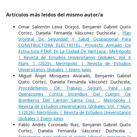
Artículos más leídos del mismo autor/a
Omar Salomón Leiva Ocejos, Benjamín Gabriel Quito
Cortez, Daniela Fernanda Vásconez Duchicela ,
Plan
Integral De Seguridad Y Salud Ocupacional Para
CONSTRUCTORA ELECTRITEL, Proyecto Armado De
Estructura PTAR, En La Ciudad De Yantzaza
,
Metrópolis
| Revista de Estudios Universitarios Globales: Vol. 6
Núm. 1 (2025): Metrópolis | Revista de Estudios
Universitarios Globales | Enero-Junio
Miguel Ángel Mosquera Alvarado, Benjamín Gabriel
Quito Cortez, Daniela Fernanda Vásconez Duchicela,
Procedimiento De Trabajo Seguro Para Las
Operaciones Contra Incendios Del Cuerpo De
Bomberos Del Cantón Santa Cruz.
,
Metrópolis |
Revista de Estudios Universitarios Globales: Vol. 7 Núm.
1 (2026): Metrópolis | Revista de Estudios Universitarios
Globales | Enero-Junio
Pablo Andrés Coronado Ruiz, Benjamín Gabriel Quito
Cortez, Daniela Fernanda Vásconez Duchicela ,
Estrategias para reducir el estrés laboral y preservar la