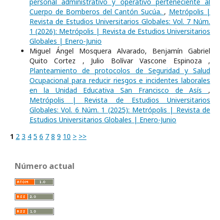
personal administrativo y operativo perteneciente al
Cuerpo de Bomberos del Cantón Sucúa.
,
Metrópolis |
Revista de Estudios Universitarios Globales: Vol. 7 Núm.
1 (2026): Metrópolis | Revista de Estudios Universitarios
Globales | Enero-Junio
Miguel Ángel Mosquera Alvarado, Benjamín Gabriel
Quito Cortez , Julio Bolívar Vascone Espinoza ,
Planteamiento de protocolos de Seguridad y Salud
Ocupacional para reducir riesgos e incidentes laborales
en la Unidad Educativa San Francisco de Asís
,
Metrópolis | Revista de Estudios Universitarios
Globales: Vol. 6 Núm. 1 (2025): Metrópolis | Revista de
Estudios Universitarios Globales | Enero-Junio
1
2
3
4
5
6
7
8
9
10
>
>>
Número actual