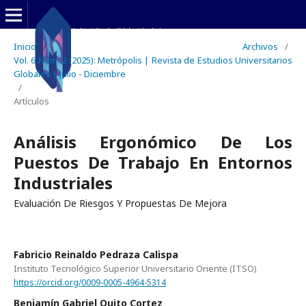
Inicio
/
Archivos
/
Vol. 6 Núm. 2 (2025): Metrópolis | Revista de Estudios Universitarios
Globales | Julio - Diciembre
/
Artículos
Análisis Ergonómico De Los
Puestos De Trabajo En Entornos
Industriales
Evaluación De Riesgos Y Propuestas De Mejora
Fabricio Reinaldo Pedraza Calispa
Instituto Tecnológico Superior Universitario Oriente (ITSO)
https://orcid.org/0009-0005-4964-5314
Benjamín Gabriel Quito Cortez