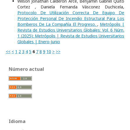
Wilson Jonathan Calderón Arce, Benjamín Gabriel Quito
Cortez , Daniela Fernanda Vásconez Duchicela,
Protocolo De Utilización Correcta De Equipo De
Protección Personal De Incendio Estructural Para Los
Bomberos De La Compañía El Progreso.
,
Metrópolis |
Revista de Estudios Universitarios Globales: Vol. 6 Núm.
1 (2025): Metrópolis | Revista de Estudios Universitarios
Globales | Enero-Junio
<<
<
1
2
3
4
5
6
7
8
9
10
>
>>
Número actual
Idioma