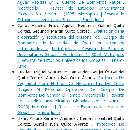
Aguas Rapidas En El Cuerpo De Bomberos Paute
,
Metrópolis | Revista de Estudios Universitarios
Globales: Vol. 6 Núm. 1 (2025): Metrópolis | Revista de
Estudios Universitarios Globales | Enero-Junio
Carlos Hipólito Erazo Aguilar, Benjamín Gabriel Quito
Cortez, Segundo Martin Quito Cortez ,
Evaluación de la
preparación y respuesta del personal del Cuerpo de
Bomberos de la ciudad de Ibarra en incendios
estructurales.
,
Metrópolis | Revista de Estudios
Universitarios Globales: Vol. 6 Núm. 1 (2025): Metrópolis
| Revista de Estudios Universitarios Globales | Enero-
Junio
Cristian Miguel Santander Santander, Benjamín Gabriel
Quito Cortez , Aurelio Iván Quito Álvarez,
Protocolo De
Seguridad Para El Uso De Herramientas De Corte
Dirigido Al Personal Operativo Del Cuerpo De
Bomberos Del Cantón El Tambo
,
Metrópolis | Revista
de Estudios Universitarios Globales: Vol. 6 Núm. 1
(2025): Metrópolis | Revista de Estudios Universitarios
Globales | Enero-Junio
Henry Arturo Ramirez Andrade , Benjamín Gabriel Quito
Cortez, Aurelio Iván Quito Álvarez ,
Protocolos De
Seguridad En La Operación Y Mantenimiento Preventivo