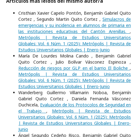
Artículos más leídos del mismo autor/a
Cristhian Xavier Capelo Pontón, Benjamín Gabriel Quito
Cortez , Segundo Martin Quito Cortez ,
Simulacros de
emergencias y su incidencia en alumnos de primaria en
las instituciones educativas del Cantón Arenillas.
,
Metrópolis | Revista de Estudios Universitarios
Globales: Vol. 6 Núm. 1 (2025): Metrópolis | Revista de
Estudios Universitarios Globales | Enero-Junio
María De Lourdes Molina Cando , Benjamín Gabriel
Quito Cortez , Julio Bolívar Vásconez Espinoza ,
Reducción de riesgos por GLP en el barrio El Boliche
,
Metrópolis | Revista de Estudios Universitarios
Globales: Vol. 6 Núm. 1 (2025): Metrópolis | Revista de
Estudios Universitarios Globales | Enero-Junio
Wanderberg Guillermo Villamarin Noboa, Benjamín
Gabriel Quito Cortez , Daniela Fernanda Vásconez
Duchicela,
Evaluación de los Protocolos de Seguridad en
el Trabajo
,
Metrópolis | Revista de Estudios
Universitarios Globales: Vol. 6 Núm. 1 (2025): Metrópolis
| Revista de Estudios Universitarios Globales | Enero-
Junio
Ángel Segundo Cedeño Risco, Benjamín Gabriel Quito