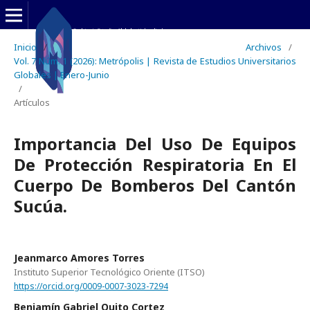
Inicio
/
Archivos
/
Vol. 7 Núm. 1 (2026): Metrópolis | Revista de Estudios Universitarios
Globales | Enero-Junio
/
Artículos
Importancia Del Uso De Equipos
De Protección Respiratoria En El
Cuerpo De Bomberos Del Cantón
Sucúa.
Jeanmarco Amores Torres
Instituto Superior Tecnológico Oriente (ITSO)
https://orcid.org/0009-0007-3023-7294
Benjamín Gabriel Quito Cortez