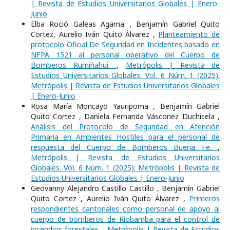
| Revista de Estudios Universitarios Globales | Enero-
Junio
Elba Roció Galeas Agama , Benjamín Gabriel Quito
Cortez, Aurelio Iván Quito Álvarez ,
Planteamiento de
protocolo Oficial De Seguridad en Incidentes basado en
NFPA 1521 al personal operativo del Cuerpo de
Bomberos Rumiñahui.
,
Metrópolis | Revista de
Estudios Universitarios Globales: Vol. 6 Núm. 1 (2025):
Metrópolis | Revista de Estudios Universitarios Globales
| Enero-Junio
Rosa María Moncayo Yauripoma , Benjamín Gabriel
Quito Cortez , Daniela Fernanda Vásconez Duchicela ,
Análisis del Protocolo de Seguridad en Atención
Primaria en Ambientes Hostiles para el personal de
respuesta del Cuerpo de Bomberos Buena Fe.
,
Metrópolis | Revista de Estudios Universitarios
Globales: Vol. 6 Núm. 1 (2025): Metrópolis | Revista de
Estudios Universitarios Globales | Enero-Junio
Geovanny Alejandro Castillo Castillo , Benjamín Gabriel
Quito Cortez , Aurelio Iván Quito Álvarez ,
Primeros
respondientes cantonales como personal de apoyo al
cuerpo de bomberos de Riobamba para el control de
incendios forestales.
,
Metrópolis | Revista de Estudios