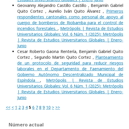
Geovanny Alejandro Castillo Castillo , Benjamín Gabriel
Quito Cortez , Aurelio Iván Quito Álvarez ,
Primeros
respondientes cantonales como personal de apoyo al
cuerpo de bomberos de Riobamba para el control de
incendios forestales.
,
Metrópolis | Revista de Estudios
Universitarios Globales: Vol. 6 Núm. 1 (2025): Metrópolis
| Revista de Estudios Universitarios Globales | Enero-
Junio
Cesar Roberto Gaona Rentería, Benjamín Gabriel Quito
Cortez , Segundo Martin Quito Cortez ,
Planteamiento
de un protocolo de seguridad para reducir riesgos
laborales en el Departamento de Faenamiento del
Gobierno Autónomo Descentralizado Municipal de
Espíndola
,
Metrópolis | Revista de Estudios
Universitarios Globales: Vol. 6 Núm. 1 (2025): Metrópolis
| Revista de Estudios Universitarios Globales | Enero-
Junio
<<
<
1
2
3
4
5
6
7
8
9
10
>
>>
Número actual