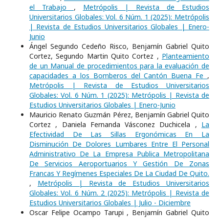
el Trabajo
,
Metrópolis | Revista de Estudios
Universitarios Globales: Vol. 6 Núm. 1 (2025): Metrópolis
| Revista de Estudios Universitarios Globales | Enero-
Junio
Ángel Segundo Cedeño Risco, Benjamín Gabriel Quito
Cortez, Segundo Martin Quito Cortez ,
Planteamiento
de un Manual de procedimientos para la evaluación de
capacidades a los Bomberos del Cantón Buena Fe
,
Metrópolis | Revista de Estudios Universitarios
Globales: Vol. 6 Núm. 1 (2025): Metrópolis | Revista de
Estudios Universitarios Globales | Enero-Junio
Mauricio Renato Guzmán Pérez, Benjamín Gabriel Quito
Cortez , Daniela Fernanda Vásconez Duchicela ,
La
Efectividad De Las Sillas Ergonómicas En La
Disminución De Dolores Lumbares Entre El Personal
Administrativo De La Empresa Publica Metropolitana
De Servicios Aeroportuarios Y Gestión De Zonas
Francas Y Regímenes Especiales De La Ciudad De Quito.
,
Metrópolis | Revista de Estudios Universitarios
Globales: Vol. 6 Núm. 2 (2025): Metrópolis | Revista de
Estudios Universitarios Globales | Julio - Diciembre
Oscar Felipe Ocampo Tarupi , Benjamín Gabriel Quito