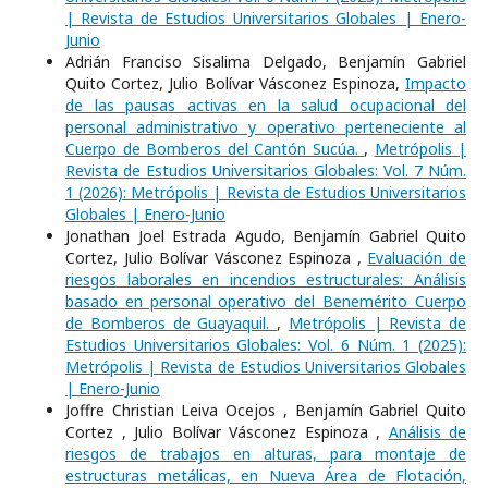
| Revista de Estudios Universitarios Globales | Enero-
Junio
Adrián Franciso Sisalima Delgado, Benjamín Gabriel
Quito Cortez, Julio Bolívar Vásconez Espinoza,
Impacto
de las pausas activas en la salud ocupacional del
personal administrativo y operativo perteneciente al
Cuerpo de Bomberos del Cantón Sucúa.
,
Metrópolis |
Revista de Estudios Universitarios Globales: Vol. 7 Núm.
1 (2026): Metrópolis | Revista de Estudios Universitarios
Globales | Enero-Junio
Jonathan Joel Estrada Agudo, Benjamín Gabriel Quito
Cortez, Julio Bolívar Vásconez Espinoza ,
Evaluación de
riesgos laborales en incendios estructurales: Análisis
basado en personal operativo del Benemérito Cuerpo
de Bomberos de Guayaquil.
,
Metrópolis | Revista de
Estudios Universitarios Globales: Vol. 6 Núm. 1 (2025):
Metrópolis | Revista de Estudios Universitarios Globales
| Enero-Junio
Joffre Christian Leiva Ocejos , Benjamín Gabriel Quito
Cortez , Julio Bolívar Vásconez Espinoza ,
Análisis de
riesgos de trabajos en alturas, para montaje de
estructuras metálicas, en Nueva Área de Flotación,