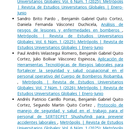
Universitarios Globales: Vol. 6 Núm. 1 (2025): Metrópolis
| Revista de Estudios Universitarios Globales | Enero-
Junio
Sandro Brito Pardo , Benjamín Gabriel Quito Cortez,
Daniela Fernanda Vásconez Duchicela,
Análisis de
riesgos de lesiones y enfermedades en bomberos
,
Metrópolis | Revista de Estudios Universitarios
Globales: Vol. 6 Núm. 1 (2025): Metrópolis | Revista de
Estudios Universitarios Globales | Enero-Junio
Paul Andrés Velastegui Romero, Benjamín Gabriel Quito
Cortez, Julio Bolívar Vásconez Espinoza,
Aplicación de
Herramientas Tecnológicas de Riesgos laborales para
fortalecer la seguridad y salud ocupacional en el
personal operativo del Cuerpo de Bomberos Riobamba.
,
Metrópolis | Revista de Estudios Universitarios
Globales: Vol. 7 Núm. 1 (2026): Metrópolis | Revista de
Estudios Universitarios Globales | Enero-Junio
Andrés Patricio Carrillo Porras, Benjamín Gabriel Quito
Cortez, Segundo Martin Quito Cortez ,
Protocolo de
manejo de seguridad y salud en el trabajo para el
personal de SERTECPET Shushufindi para prevenir
accidentes laborales
,
Metrópolis | Revista de Estudios
Universitarios Globales: Vol. 6 Núm. 1 (2025): Metrópolis