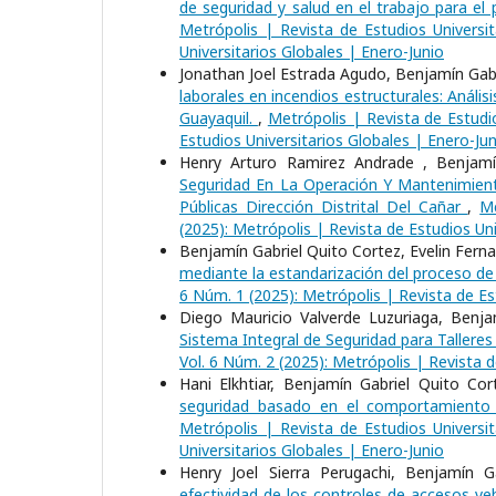
de seguridad y salud en el trabajo para e
Metrópolis | Revista de Estudios Universit
Universitarios Globales | Enero-Junio
Jonathan Joel Estrada Agudo, Benjamín Gabr
laborales en incendios estructurales: Anál
Guayaquil.
,
Metrópolis | Revista de Estudio
Estudios Universitarios Globales | Enero-Jun
Henry Arturo Ramirez Andrade , Benjamín
Seguridad En La Operación Y Mantenimient
Públicas Dirección Distrital Del Cañar
,
Me
(2025): Metrópolis | Revista de Estudios Uni
Benjamín Gabriel Quito Cortez, Evelin Fern
mediante la estandarización del proceso d
6 Núm. 1 (2025): Metrópolis | Revista de Es
Diego Mauricio Valverde Luzuriaga, Benja
Sistema Integral de Seguridad para Taller
Vol. 6 Núm. 2 (2025): Metrópolis | Revista d
Hani Elkhtiar, Benjamín Gabriel Quito Cor
seguridad basado en el comportamiento
Metrópolis | Revista de Estudios Universit
Universitarios Globales | Enero-Junio
Henry Joel Sierra Perugachi, Benjamín G
efectividad de los controles de accesos veh