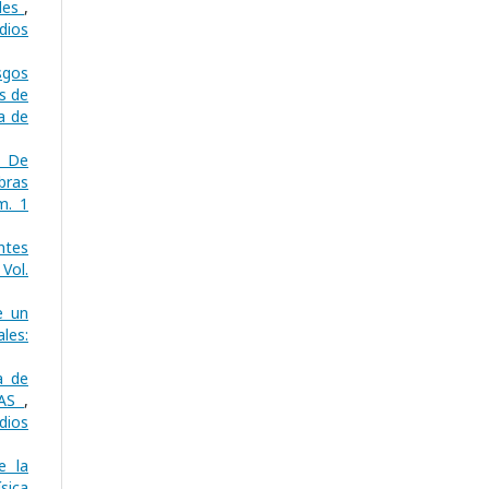
ales
,
dios
sgos
s de
a de
s De
bras
m. 1
ntes
 Vol.
e un
ales:
a de
GAS
,
dios
e la
sica