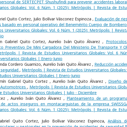
l personal de SERTECPET Shushufindi para prevenir accidentes labor
arios Globales: Vol. 6 Núm. 1 (2025): Metrópolis | Revista de Estu
iel Quito Cortez, Julio Bolívar Vásconez Espinoza ,
Evaluación de rie
isis basado en personal operativo del Benemérito Cuerpo de Bombero
s Universitarios Globales: Vol. 6 Núm. 1 (2025): Metrópolis | Revist
io
 Gabriel Quito Cortez, Aurelio Iván Quito Álvarez ,
Protocolo
o Preventivo De Mini Cargadora Del Ministerio De Transporte Y O
trópolis | Revista de Estudios Universitarios Globales: Vol. 6 Nú
versitarios Globales | Enero-Junio
anda Cordero Guarnizo, Aurelio Iván Quito Álvarez ,
Reducción accide
e seguridad
,
Metrópolis | Revista de Estudios Universitarios Globales:
tudios Universitarios Globales | Enero-Junio
mín Gabriel Quito Cortez , Aurelio Iván Quito Álvarez ,
Diseño d
es Automotrices
,
Metrópolis | Revista de Estudios Universitarios Glob
e Estudios Universitarios Globales | Julio - Diciembre
tez , Aurelio Iván Quito Álvarez ,
Planteamiento de un program
 de actos inseguros en montacarguistas de la empresa SWISS
arios Globales: Vol. 6 Núm. 1 (2025): Metrópolis | Revista de Estu
abriel Quito Cortez, Julio Bolívar Vásconez Espinoza,
Análisis d
iculares y peatonales en la prevención de incidentes de seguridad fí