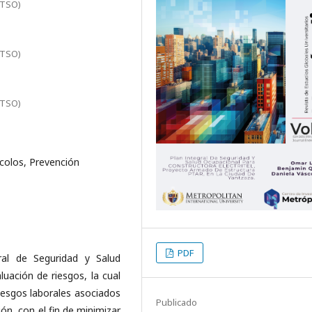
ITSO)
ITSO)
ITSO)
ocolos, Prevención
PDF
gral de Seguridad y Salud
uación de riesgos, la cual
riesgos laborales asociados
Publicado
ión, con el fin de minimizar