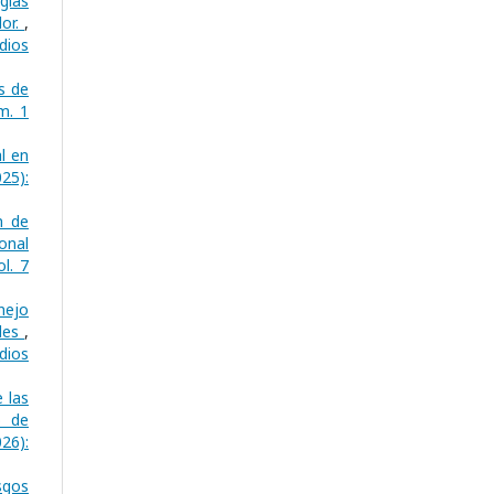
gias
dor.
,
dios
s de
m. 1
l en
25):
n de
onal
l. 7
nejo
ales
,
dios
 las
o de
26):
sgos