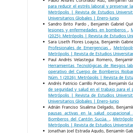
Pablo Andrés Coronado Ruiz, Benjamín Gab
para reducir el estrés laboral y preservar
Metrópolis | Revista de Estudios Universit
Universitarios Globales | Enero-Junio
Sandro Brito Pardo , Benjamín Gabriel Qu
lesiones y enfermedades en bomberos
,
M
(2025): Metrópolis | Revista de Estudios Uni
Sara Liseth Flores Loayza, Benjamín Gabri
Profesionales de Emergencias
,
Metrópoli
Metrópolis | Revista de Estudios Universita
Paul Andrés Velastegui Romero, Benjamín 
Herramientas Tecnológicas de Riesgos labo
operativo del Cuerpo de Bomberos Riob
Núm. 1 (2026): Metrópolis | Revista de Estu
Andrés Patricio Carrillo Porras, Benjamín 
de seguridad y salud en el trabajo para e
Metrópolis | Revista de Estudios Universit
Universitarios Globales | Enero-Junio
Adrián Franciso Sisalima Delgado, Benjamín
pausas activas en la salud ocupacional 
Bomberos del Cantón Sucúa.
,
Metrópoli
Metrópolis | Revista de Estudios Universita
Jonathan Joel Estrada Agudo, Benjamín Gabr