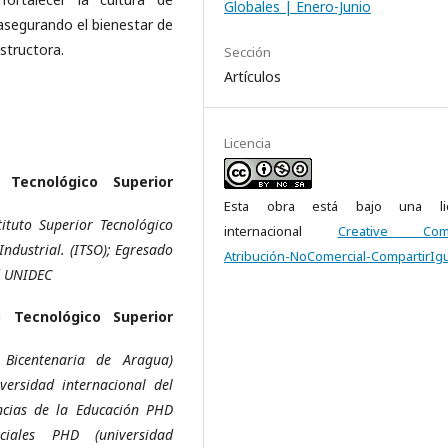
Globales | Enero-Junio
 asegurando el bienestar de
nstructora.
Sección
Artículos
Licencia
o Tecnológico Superior
Esta obra está bajo una lic
ituto Superior Tecnológico
internacional
Creative Com
Industrial. (ITSO); Egresado
Atribución-NoComercial-CompartirIgu
d UNIDEC
o Tecnológico Superior
 Bicentenaria de Aragua)
versidad internacional del
ncias de la Educación PHD
ciales PHD (universidad