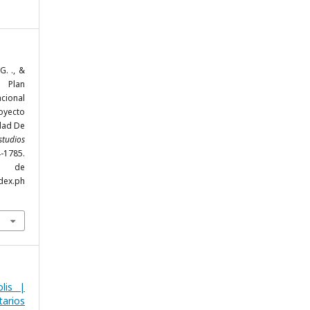
G. ., &
. Plan
cional
oyecto
dad De
tudios
-1785.
r de
dex.ph
lis |
arios