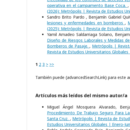
operativa en el campamento Base Coca.
(2026): Metrópolis | Revista de Estudios Uni
Sandro Brito Pardo , Benjamín Gabriel Qu
lesiones y enfermedades en bomberos
,
M
(2025): Metrópolis | Revista de Estudios Uni
Yamil Amadeo Saldarriaga Solano, Benjamí
Diseño de Riesgos Laborales y Medidas de
Bomberos de Pasaje.
,
Metrópolis | Revist
Revista de Estudios Universitarios Globales
1
2
3
>
>>
También puede {advancedSearchLink} para este ar
Artículos más leídos del mismo autor/a
Miguel Ángel Mosquera Alvarado, Benja
Procedimiento De Trabajo Seguro Para L
Santa Cruz.
,
Metrópolis | Revista de Estudi
Estudios Universitarios Globales | Enero-Jun