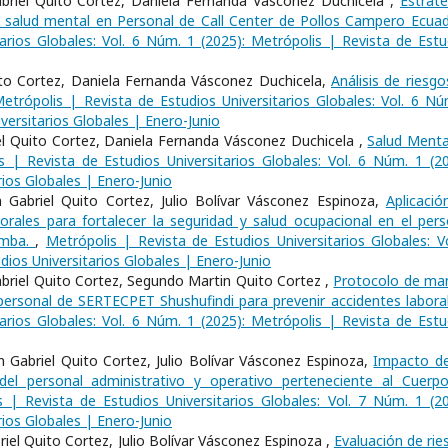
riel Quito Cortez, Daniela Fernanda Vásconez Duchicela ,
Estrate
 la salud mental en Personal de Call Center de Pollos Campero Ecua
arios Globales: Vol. 6 Núm. 1 (2025): Metrópolis | Revista de Estu
ito Cortez, Daniela Fernanda Vásconez Duchicela,
Análisis de riesgo
etrópolis | Revista de Estudios Universitarios Globales: Vol. 6 Nú
versitarios Globales | Enero-Junio
el Quito Cortez, Daniela Fernanda Vásconez Duchicela ,
Salud Menta
s | Revista de Estudios Universitarios Globales: Vol. 6 Núm. 1 (20
rios Globales | Enero-Junio
Gabriel Quito Cortez, Julio Bolívar Vásconez Espinoza,
Aplicació
rales para fortalecer la seguridad y salud ocupacional en el pers
amba.
,
Metrópolis | Revista de Estudios Universitarios Globales: Vo
dios Universitarios Globales | Enero-Junio
Gabriel Quito Cortez, Segundo Martin Quito Cortez ,
Protocolo de ma
l personal de SERTECPET Shushufindi para prevenir accidentes labor
arios Globales: Vol. 6 Núm. 1 (2025): Metrópolis | Revista de Estu
 Gabriel Quito Cortez, Julio Bolívar Vásconez Espinoza,
Impacto de
del personal administrativo y operativo perteneciente al Cuerp
s | Revista de Estudios Universitarios Globales: Vol. 7 Núm. 1 (20
rios Globales | Enero-Junio
iel Quito Cortez, Julio Bolívar Vásconez Espinoza ,
Evaluación de rie