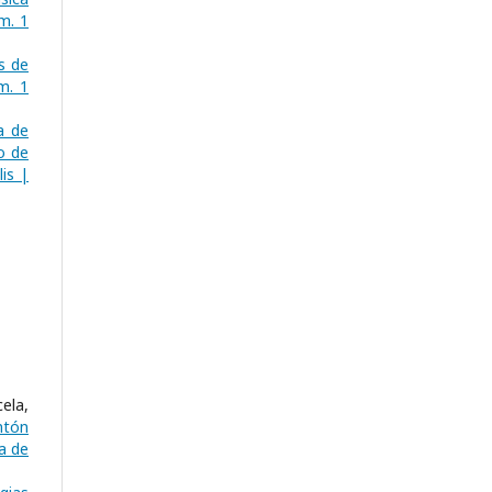
m. 1
s de
m. 1
a de
o de
is |
ela,
ntón
a de