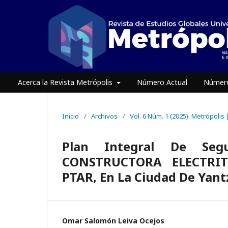
Acerca la Revista Metrópolis
Número Actual
Número
Inicio
/
Archivos
/
Vol. 6 Núm. 1 (2025): Metrópolis
Plan Integral De Seg
CONSTRUCTORA ELECTRITE
PTAR, En La Ciudad De Yant
Omar Salomón Leiva Ocejos