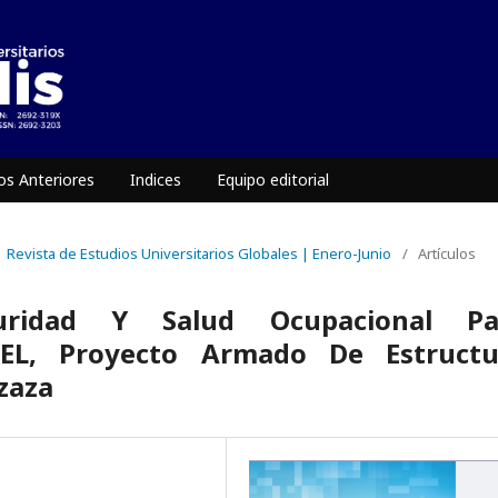
s Anteriores
Indices
Equipo editorial
 | Revista de Estudios Universitarios Globales | Enero-Junio
/
Artículos
uridad Y Salud Ocupacional Pa
L, Proyecto Armado De Estructu
zaza