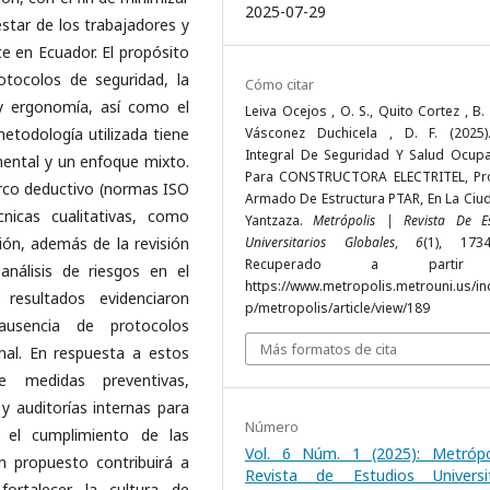
2025-07-29
estar de los trabajadores y
te en Ecuador. El propósito
otocolos de seguridad, la
Cómo citar
 y ergonomía, así como el
Leiva Ocejos , O. S., Quito Cortez , B. 
todología utilizada tiene
Vásconez Duchicela , D. F. (2025)
Integral De Seguridad Y Salud Ocupa
mental y un enfoque mixto.
Para CONSTRUCTORA ELECTRITEL, Pr
rco deductivo (normas ISO
Armado De Estructura PTAR, En La Ciu
nicas cualitativas, como
Yantzaza.
Metrópolis | Revista De Es
ión, además de la revisión
Universitarios Globales
,
6
(1), 1734
Recuperado a parti
nálisis de riesgos en el
https://www.metropolis.metrouni.us/in
esultados evidenciaron
p/metropolis/article/view/189
ausencia de protocolos
Más formatos de cita
nal. En respuesta a estos
e medidas preventivas,
y auditorías internas para
Número
 el cumplimiento de las
Vol. 6 Núm. 1 (2025): Metrópo
an propuesto contribuirá a
Revista de Estudios Universit
fortalecer la cultura de