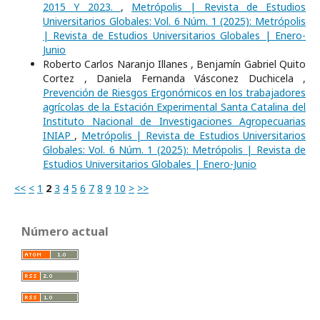
2015 Y 2023.
,
Metrópolis | Revista de Estudios
Universitarios Globales: Vol. 6 Núm. 1 (2025): Metrópolis
| Revista de Estudios Universitarios Globales | Enero-
Junio
Roberto Carlos Naranjo Illanes , Benjamín Gabriel Quito
Cortez , Daniela Fernanda Vásconez Duchicela ,
Prevención de Riesgos Ergonómicos en los trabajadores
agrícolas de la Estación Experimental Santa Catalina del
Instituto Nacional de Investigaciones Agropecuarias
INIAP
,
Metrópolis | Revista de Estudios Universitarios
Globales: Vol. 6 Núm. 1 (2025): Metrópolis | Revista de
Estudios Universitarios Globales | Enero-Junio
<<
<
1
2
3
4
5
6
7
8
9
10
>
>>
Número actual