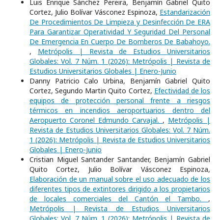
Luis Enrique Sánchez Pereira, Benjamín Gabriel Quito
Cortez, Julio Bolívar Vásconez Espinoza,
Estandarización
De Procedimientos De Limpieza y Desinfección De ERA
Para Garantizar Operatividad Y Seguridad Del Personal
De Emergencia En Cuerpo De Bomberos De Babahoyo.
,
Metrópolis | Revista de Estudios Universitarios
Globales: Vol. 7 Núm. 1 (2026): Metrópolis | Revista de
Estudios Universitarios Globales | Enero-Junio
Danny Patricio Calo Urbina, Benjamín Gabriel Quito
Cortez, Segundo Martin Quito Cortez,
Efectividad de los
equipos de protección personal frente a riesgos
térmicos en incendios aeroportuarios dentro del
Aeropuerto Coronel Edmundo Carvajal.
,
Metrópolis |
Revista de Estudios Universitarios Globales: Vol. 7 Núm.
1 (2026): Metrópolis | Revista de Estudios Universitarios
Globales | Enero-Junio
Cristian Miguel Santander Santander, Benjamín Gabriel
Quito Cortez, Julio Bolívar Vásconez Espinoza,
Elaboración de un manual sobre el uso adecuado de los
diferentes tipos de extintores dirigido a los propietarios
de locales comerciales del Cantón el Tambo.
,
Metrópolis | Revista de Estudios Universitarios
Globales: Vol. 7 Núm. 1 (2026): Metrópolis | Revista de