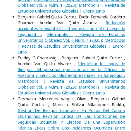
Globales: Vol. 6 Núm. 1 (2025): Metrópolis | Revista de
Estudios Universitarios Globales | Enero-Junio
Benjamín Gabriel Quito Cortez, Evelin Fernanda Cordero
Guarnizo, Aurelio Iván Quito Álvarez ,
Reducción
accidentes mediante la estandarización del proceso de
seguridad
,
Metrópolis | Revista de Estudios
Universitarios Globales: Vol. 6 Núm. 1 (2025): Metrópolis
| Revista de Estudios Universitarios Globales | Enero-
Junio
Freddy G Chancusig , Benjamín Gabriel Quito Cortez ,
Aurelio Iván Quito Álvarez ,
Identificar los tipos de
Riesgos del personal que laboran en la Oficina de
Asesoría y Servicios Microempresariales en Sangolquí
,
Metrópolis | Revista de Estudios Universitarios
Globales: Vol. 6 Núm. 1 (2025): Metrópolis | Revista de
Estudios Universitarios Globales | Enero-Junio
Germania Mercedes Vargas Olivo, Benjamín Gabriel
Quito Cortez , Marcelo Bolívar Villagómez Padilla,
Gestión De Riesgos Laborales En Pozos Del Campo
Shushufindi: Revisión Crítica De Las Condiciones De
Seguridad Industrial Y Efectos De Una Supervisión
Técnica Eficaz Sobre Los Incidentes Ocurridos Entre