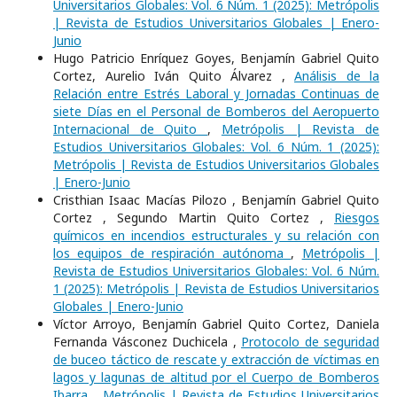
Universitarios Globales: Vol. 6 Núm. 1 (2025): Metrópolis
| Revista de Estudios Universitarios Globales | Enero-
Junio
Hugo Patricio Enríquez Goyes, Benjamín Gabriel Quito
Cortez, Aurelio Iván Quito Álvarez ,
Análisis de la
Relación entre Estrés Laboral y Jornadas Continuas de
siete Días en el Personal de Bomberos del Aeropuerto
Internacional de Quito
,
Metrópolis | Revista de
Estudios Universitarios Globales: Vol. 6 Núm. 1 (2025):
Metrópolis | Revista de Estudios Universitarios Globales
| Enero-Junio
Cristhian Isaac Macías Pilozo , Benjamín Gabriel Quito
Cortez , Segundo Martin Quito Cortez ,
Riesgos
químicos en incendios estructurales y su relación con
los equipos de respiración autónoma
,
Metrópolis |
Revista de Estudios Universitarios Globales: Vol. 6 Núm.
1 (2025): Metrópolis | Revista de Estudios Universitarios
Globales | Enero-Junio
Víctor Arroyo, Benjamín Gabriel Quito Cortez, Daniela
Fernanda Vásconez Duchicela ,
Protocolo de seguridad
de buceo táctico de rescate y extracción de víctimas en
lagos y lagunas de altitud por el Cuerpo de Bomberos
Ibarra.
,
Metrópolis | Revista de Estudios Universitarios