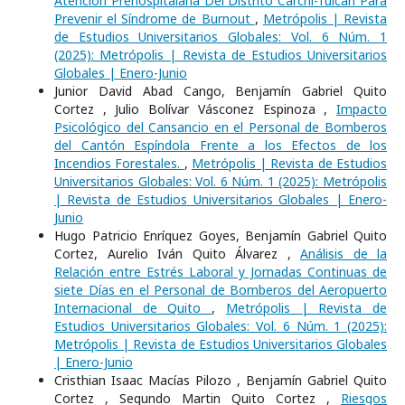
Atención Prehospitalaria Del Distrito Carchi-Tulcán Para
Prevenir el Síndrome de Burnout
,
Metrópolis | Revista
de Estudios Universitarios Globales: Vol. 6 Núm. 1
(2025): Metrópolis | Revista de Estudios Universitarios
Globales | Enero-Junio
Junior David Abad Cango, Benjamín Gabriel Quito
Cortez , Julio Bolívar Vásconez Espinoza ,
Impacto
Psicológico del Cansancio en el Personal de Bomberos
del Cantón Espíndola Frente a los Efectos de los
Incendios Forestales.
,
Metrópolis | Revista de Estudios
Universitarios Globales: Vol. 6 Núm. 1 (2025): Metrópolis
| Revista de Estudios Universitarios Globales | Enero-
Junio
Hugo Patricio Enríquez Goyes, Benjamín Gabriel Quito
Cortez, Aurelio Iván Quito Álvarez ,
Análisis de la
Relación entre Estrés Laboral y Jornadas Continuas de
siete Días en el Personal de Bomberos del Aeropuerto
Internacional de Quito
,
Metrópolis | Revista de
Estudios Universitarios Globales: Vol. 6 Núm. 1 (2025):
Metrópolis | Revista de Estudios Universitarios Globales
| Enero-Junio
Cristhian Isaac Macías Pilozo , Benjamín Gabriel Quito
Cortez , Segundo Martin Quito Cortez ,
Riesgos