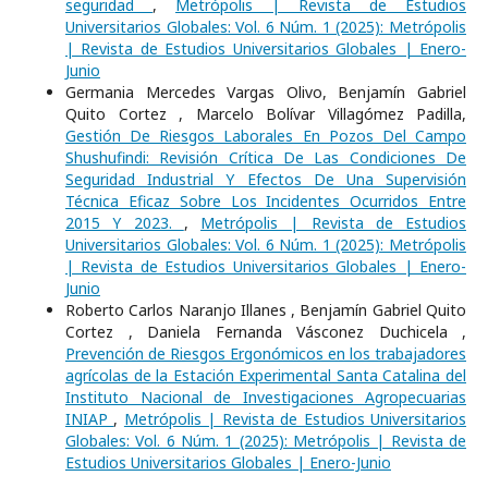
seguridad
,
Metrópolis | Revista de Estudios
Universitarios Globales: Vol. 6 Núm. 1 (2025): Metrópolis
| Revista de Estudios Universitarios Globales | Enero-
Junio
Germania Mercedes Vargas Olivo, Benjamín Gabriel
Quito Cortez , Marcelo Bolívar Villagómez Padilla,
Gestión De Riesgos Laborales En Pozos Del Campo
Shushufindi: Revisión Crítica De Las Condiciones De
Seguridad Industrial Y Efectos De Una Supervisión
Técnica Eficaz Sobre Los Incidentes Ocurridos Entre
2015 Y 2023.
,
Metrópolis | Revista de Estudios
Universitarios Globales: Vol. 6 Núm. 1 (2025): Metrópolis
| Revista de Estudios Universitarios Globales | Enero-
Junio
Roberto Carlos Naranjo Illanes , Benjamín Gabriel Quito
Cortez , Daniela Fernanda Vásconez Duchicela ,
Prevención de Riesgos Ergonómicos en los trabajadores
agrícolas de la Estación Experimental Santa Catalina del
Instituto Nacional de Investigaciones Agropecuarias
INIAP
,
Metrópolis | Revista de Estudios Universitarios
Globales: Vol. 6 Núm. 1 (2025): Metrópolis | Revista de
Estudios Universitarios Globales | Enero-Junio