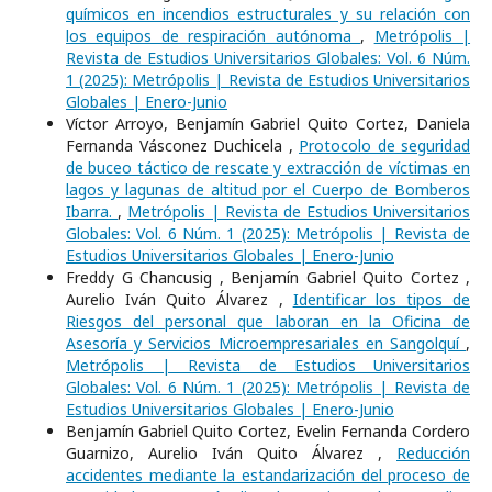
químicos en incendios estructurales y su relación con
los equipos de respiración autónoma
,
Metrópolis |
Revista de Estudios Universitarios Globales: Vol. 6 Núm.
1 (2025): Metrópolis | Revista de Estudios Universitarios
Globales | Enero-Junio
Víctor Arroyo, Benjamín Gabriel Quito Cortez, Daniela
Fernanda Vásconez Duchicela ,
Protocolo de seguridad
de buceo táctico de rescate y extracción de víctimas en
lagos y lagunas de altitud por el Cuerpo de Bomberos
Ibarra.
,
Metrópolis | Revista de Estudios Universitarios
Globales: Vol. 6 Núm. 1 (2025): Metrópolis | Revista de
Estudios Universitarios Globales | Enero-Junio
Freddy G Chancusig , Benjamín Gabriel Quito Cortez ,
Aurelio Iván Quito Álvarez ,
Identificar los tipos de
Riesgos del personal que laboran en la Oficina de
Asesoría y Servicios Microempresariales en Sangolquí
,
Metrópolis | Revista de Estudios Universitarios
Globales: Vol. 6 Núm. 1 (2025): Metrópolis | Revista de
Estudios Universitarios Globales | Enero-Junio
Benjamín Gabriel Quito Cortez, Evelin Fernanda Cordero
Guarnizo, Aurelio Iván Quito Álvarez ,
Reducción
accidentes mediante la estandarización del proceso de