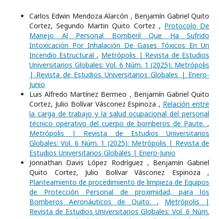
Carlos Edwin Mendoza Alarcón , Benjamín Gabriel Quito
Cortez, Segundo Martin Quito Cortez ,
Protocolo De
Manejo Al Personal Bomberil Que Ha Sufrido
Intoxicación Por Inhalación De Gases Tóxicos En Un
Incendio Estructural
,
Metrópolis | Revista de Estudios
Universitarios Globales: Vol. 6 Núm. 1 (2025): Metrópolis
| Revista de Estudios Universitarios Globales | Enero-
Junio
Luis Alfredo Martínez Bermeo , Benjamín Gabriel Quito
Cortez, Julio Bolívar Vásconez Espinoza ,
Relación entre
la carga de trabajo y la salud ocupacional del personal
técnico operativo del cuerpo de bomberos de Paute.
,
Metrópolis | Revista de Estudios Universitarios
Globales: Vol. 6 Núm. 1 (2025): Metrópolis | Revista de
Estudios Universitarios Globales | Enero-Junio
Jonnathan Davis López Rodríguez , Benjamín Gabriel
Quito Cortez, Julio Bolívar Vásconez Espinoza ,
Planteamiento de procedimiento de limpieza de Equipos
de Protección Personal de proximidad, para los
Bomberos Aeronáuticos de Quito.
,
Metrópolis |
Revista de Estudios Universitarios Globales: Vol. 6 Núm.