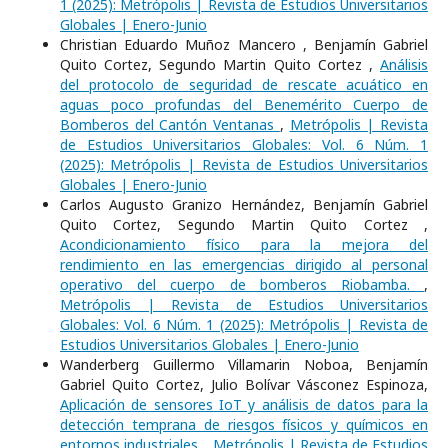
1 (2025): Metrópolis | Revista de Estudios Universitarios
Globales | Enero-Junio
Christian Eduardo Muñoz Mancero , Benjamín Gabriel
Quito Cortez, Segundo Martin Quito Cortez ,
Análisis
del protocolo de seguridad de rescate acuático en
aguas poco profundas del Benemérito Cuerpo de
Bomberos del Cantón Ventanas
,
Metrópolis | Revista
de Estudios Universitarios Globales: Vol. 6 Núm. 1
(2025): Metrópolis | Revista de Estudios Universitarios
Globales | Enero-Junio
Carlos Augusto Granizo Hernández, Benjamín Gabriel
Quito Cortez, Segundo Martin Quito Cortez ,
Acondicionamiento físico para la mejora del
rendimiento en las emergencias dirigido al personal
operativo del cuerpo de bomberos Riobamba.
,
Metrópolis | Revista de Estudios Universitarios
Globales: Vol. 6 Núm. 1 (2025): Metrópolis | Revista de
Estudios Universitarios Globales | Enero-Junio
Wanderberg Guillermo Villamarin Noboa, Benjamín
Gabriel Quito Cortez, Julio Bolívar Vásconez Espinoza,
Aplicación de sensores IoT y análisis de datos para la
detección temprana de riesgos físicos y químicos en
entornos industriales.
,
Metrópolis | Revista de Estudios