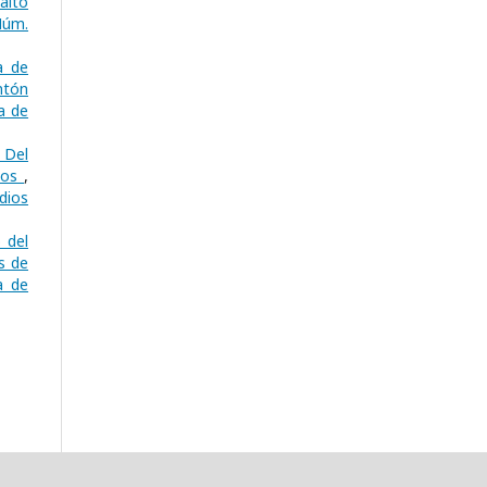
alto
Núm.
a de
ntón
a de
 Del
dios
,
dios
o del
s de
a de