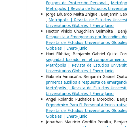
Equipos de Protección Personal
,
Metrópol
Metrópolis | Revista de Estudios Universita
Jorge Eduardo Maita Zhigue , Benjamín Gabr
,
Metrópolis | Revista de Estudios Universi
Universitarios Globales | Enero-Junio
Hector Vinicio Chugchilan Quimbita , Benj
Respuesta a Emergencias por Incendios de
Revista de Estudios Universitarios Globale
Globales | Enero-Junio
Hani Elkhtiar, Benjamín Gabriel Quito Cor
seguridad basado en el comportamiento
Metrópolis | Revista de Estudios Universit
Universitarios Globales | Enero-Junio
Gabriela Aimacaña, Benjamín Gabriel Quito
primeros auxilios a respuesta de emergenci
Metrópolis | Revista de Estudios Universit
Universitarios Globales | Enero-Junio
Ángel Rolando Puchaicela Morocho, Benja
Ergonómico Para El Personal Administrativo
Revista de Estudios Universitarios Globale
Globales | Enero-Junio
Jonathan Mauricio Gordillo Peralta, Benjam