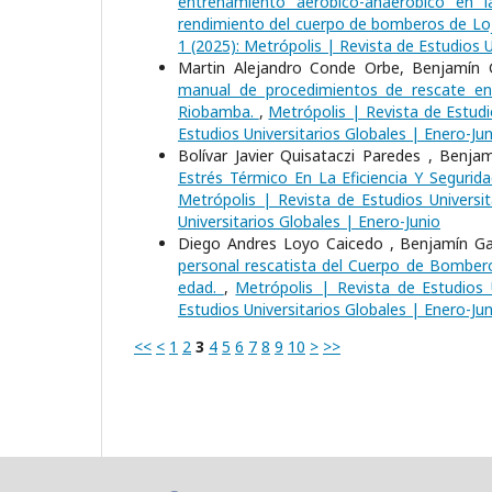
entrenamiento aeróbico-anaeróbico en l
rendimiento del cuerpo de bomberos de L
1 (2025): Metrópolis | Revista de Estudios U
Martin Alejandro Conde Orbe, Benjamín G
manual de procedimientos de rescate e
Riobamba.
,
Metrópolis | Revista de Estudi
Estudios Universitarios Globales | Enero-Jun
Bolívar Javier Quisataczi Paredes , Benj
Estrés Térmico En La Eficiencia Y Segur
Metrópolis | Revista de Estudios Universit
Universitarios Globales | Enero-Junio
Diego Andres Loyo Caicedo , Benjamín Gab
personal rescatista del Cuerpo de Bombero
edad.
,
Metrópolis | Revista de Estudios 
Estudios Universitarios Globales | Enero-Jun
<<
<
1
2
3
4
5
6
7
8
9
10
>
>>