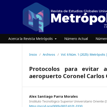
Acerca la Revista Metrópolis
Número Actual
Número
Inicio
/
Archivos
/
Vol. 6 Núm. 1 (2025): Metrópolis
Protocolos para evitar 
aeropuerto Coronel Carlos
Alex Santiago Parra Morales
Instituto Tecnológico Superior Universitario Oriente (
https://orcid.org/0009-0007-6101-3330