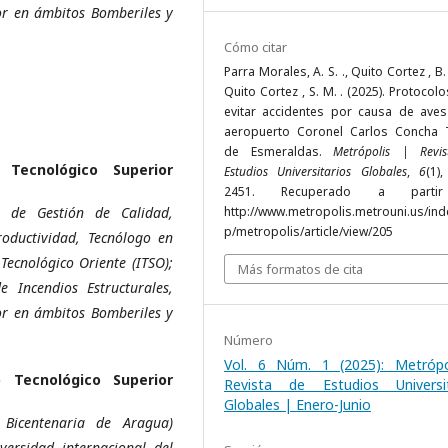
tor en ámbitos Bomberiles y
Cómo citar
Parra Morales, A. S. ., Quito Cortez , B. 
Quito Cortez , S. M. . (2025). Protocol
evitar accidentes por causa de aves
aeropuerto Coronel Carlos Concha 
de Esmeraldas.
Metrópolis | Revi
o Tecnológico Superior
Estudios Universitarios Globales
,
6
(1)
2451. Recuperado a parti
s de Gestión de Calidad,
http://www.metropolis.metrouni.us/ind
p/metropolis/article/view/205
roductividad, Tecnólogo en
Tecnológico Oriente (ITSO);
Más formatos de cita
 Incendios Estructurales,
tor en ámbitos Bomberiles y
Número
Vol. 6 Núm. 1 (2025): Metrópo
o Tecnológico Superior
Revista de Estudios Universit
Globales | Enero-Junio
 Bicentenaria de Aragua)
versidad internacional del