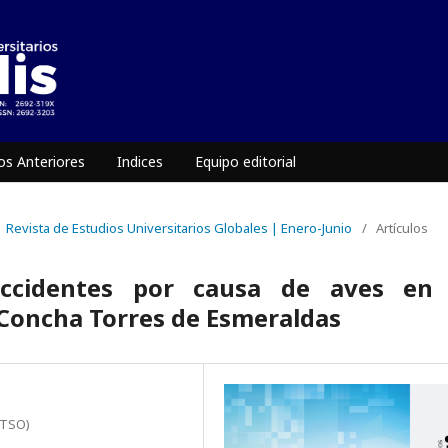
s Anteriores
Indices
Equipo editorial
 | Revista de Estudios Universitarios Globales | Enero-Junio
/
Artículos
accidentes por causa de aves en 
 Concha Torres de Esmeraldas
ITSO)