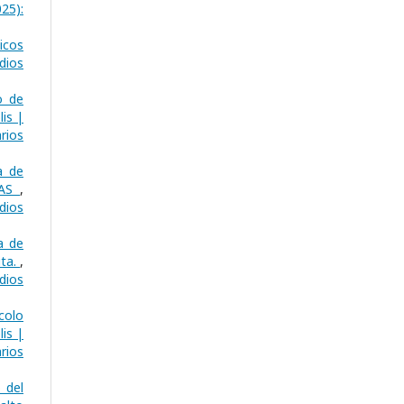
25):
icos
dios
o de
is |
rios
a de
GAS
,
dios
a de
ita.
,
dios
colo
is |
rios
 del