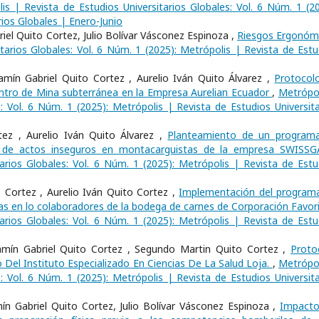
is | Revista de Estudios Universitarios Globales: Vol. 6 Núm. 1 (20
rios Globales | Enero-Junio
iel Quito Cortez, Julio Bolívar Vásconez Espinoza ,
Riesgos Ergonóm
tarios Globales: Vol. 6 Núm. 1 (2025): Metrópolis | Revista de Estu
amín Gabriel Quito Cortez , Aurelio Iván Quito Álvarez ,
Protocol
ntro de Mina subterránea en la Empresa Aurelian Ecuador
,
Metrópol
s: Vol. 6 Núm. 1 (2025): Metrópolis | Revista de Estudios Universita
tez , Aurelio Iván Quito Álvarez ,
Planteamiento de un program
 de actos inseguros en montacarguistas de la empresa SWISS
arios Globales: Vol. 6 Núm. 1 (2025): Metrópolis | Revista de Estu
 Cortez , Aurelio Iván Quito Cortez ,
Implementación del program
as en lo colaboradores de la bodega de carnes de Corporación Favor
arios Globales: Vol. 6 Núm. 1 (2025): Metrópolis | Revista de Estu
mín Gabriel Quito Cortez , Segundo Martin Quito Cortez ,
Proto
 Del Instituto Especializado En Ciencias De La Salud Loja.
,
Metrópol
s: Vol. 6 Núm. 1 (2025): Metrópolis | Revista de Estudios Universita
ín Gabriel Quito Cortez, Julio Bolívar Vásconez Espinoza ,
Impacto