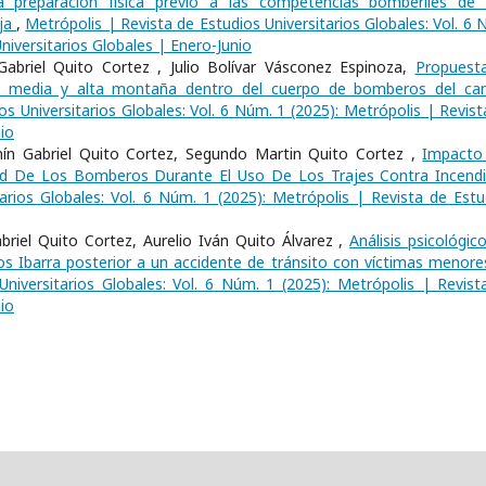
a preparación física previo a las competencias bomberiles de 
oja
,
Metrópolis | Revista de Estudios Universitarios Globales: Vol. 6 
niversitarios Globales | Enero-Junio
abriel Quito Cortez , Julio Bolívar Vásconez Espinoza,
Propuest
n media y alta montaña dentro del cuerpo de bomberos del ca
os Universitarios Globales: Vol. 6 Núm. 1 (2025): Metrópolis | Revist
io
amín Gabriel Quito Cortez, Segundo Martin Quito Cortez ,
Impacto
idad De Los Bomberos Durante El Uso De Los Trajes Contra Incen
arios Globales: Vol. 6 Núm. 1 (2025): Metrópolis | Revista de Estu
riel Quito Cortez, Aurelio Iván Quito Álvarez ,
Análisis psicológic
s Ibarra posterior a un accidente de tránsito con víctimas menore
Universitarios Globales: Vol. 6 Núm. 1 (2025): Metrópolis | Revist
io