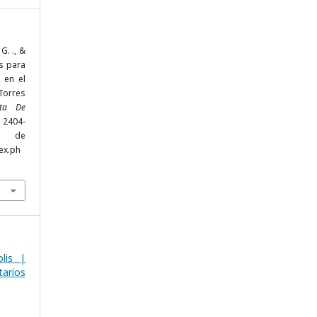
G. ., &
os para
 en el
Torres
sta De
, 2404-
r de
ex.ph
lis |
arios