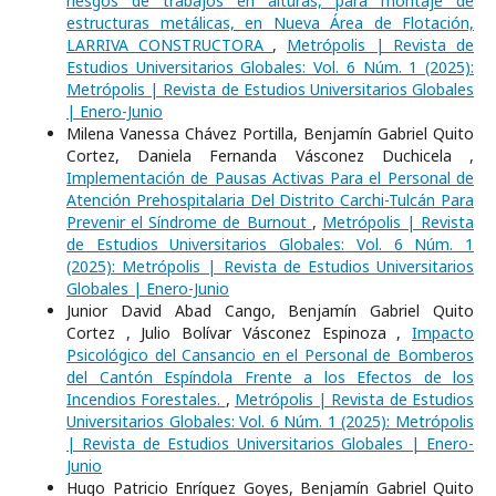
riesgos de trabajos en alturas, para montaje de
estructuras metálicas, en Nueva Área de Flotación,
LARRIVA CONSTRUCTORA
,
Metrópolis | Revista de
Estudios Universitarios Globales: Vol. 6 Núm. 1 (2025):
Metrópolis | Revista de Estudios Universitarios Globales
| Enero-Junio
Milena Vanessa Chávez Portilla, Benjamín Gabriel Quito
Cortez, Daniela Fernanda Vásconez Duchicela ,
Implementación de Pausas Activas Para el Personal de
Atención Prehospitalaria Del Distrito Carchi-Tulcán Para
Prevenir el Síndrome de Burnout
,
Metrópolis | Revista
de Estudios Universitarios Globales: Vol. 6 Núm. 1
(2025): Metrópolis | Revista de Estudios Universitarios
Globales | Enero-Junio
Junior David Abad Cango, Benjamín Gabriel Quito
Cortez , Julio Bolívar Vásconez Espinoza ,
Impacto
Psicológico del Cansancio en el Personal de Bomberos
del Cantón Espíndola Frente a los Efectos de los
Incendios Forestales.
,
Metrópolis | Revista de Estudios
Universitarios Globales: Vol. 6 Núm. 1 (2025): Metrópolis
| Revista de Estudios Universitarios Globales | Enero-
Junio
Hugo Patricio Enríquez Goyes, Benjamín Gabriel Quito