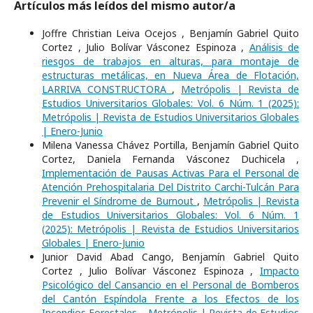
Artículos más leídos del mismo autor/a
Joffre Christian Leiva Ocejos , Benjamín Gabriel Quito
Cortez , Julio Bolívar Vásconez Espinoza ,
Análisis de
riesgos de trabajos en alturas, para montaje de
estructuras metálicas, en Nueva Área de Flotación,
LARRIVA CONSTRUCTORA
,
Metrópolis | Revista de
Estudios Universitarios Globales: Vol. 6 Núm. 1 (2025):
Metrópolis | Revista de Estudios Universitarios Globales
| Enero-Junio
Milena Vanessa Chávez Portilla, Benjamín Gabriel Quito
Cortez, Daniela Fernanda Vásconez Duchicela ,
Implementación de Pausas Activas Para el Personal de
Atención Prehospitalaria Del Distrito Carchi-Tulcán Para
Prevenir el Síndrome de Burnout
,
Metrópolis | Revista
de Estudios Universitarios Globales: Vol. 6 Núm. 1
(2025): Metrópolis | Revista de Estudios Universitarios
Globales | Enero-Junio
Junior David Abad Cango, Benjamín Gabriel Quito
Cortez , Julio Bolívar Vásconez Espinoza ,
Impacto
Psicológico del Cansancio en el Personal de Bomberos
del Cantón Espíndola Frente a los Efectos de los
Incendios Forestales.
,
Metrópolis | Revista de Estudios