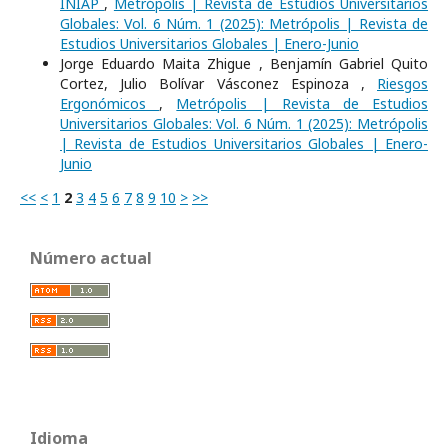
INIAP
,
Metrópolis | Revista de Estudios Universitarios
Globales: Vol. 6 Núm. 1 (2025): Metrópolis | Revista de
Estudios Universitarios Globales | Enero-Junio
Jorge Eduardo Maita Zhigue , Benjamín Gabriel Quito
Cortez, Julio Bolívar Vásconez Espinoza ,
Riesgos
Ergonómicos
,
Metrópolis | Revista de Estudios
Universitarios Globales: Vol. 6 Núm. 1 (2025): Metrópolis
| Revista de Estudios Universitarios Globales | Enero-
Junio
<<
<
1
2
3
4
5
6
7
8
9
10
>
>>
Número actual
Idioma