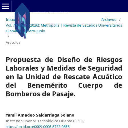
Inicio
/
Archivos
/
Vol. 7 Núm. 1 (2026): Metrópolis | Revista de Estudios Universitarios
Globales | Enero-Junio
/
Artículos
Propuesta de Diseño de Riesgos
Laborales y Medidas de Seguridad
en la Unidad de Rescate Acuático
del Benemérito Cuerpo de
Bomberos de Pasaje.
Yamil Amadeo Saldarriaga Solano
Instituto Superior Tecnológico Oriente (ITSO)
https://orcid.org/0009-0006-8722-0656