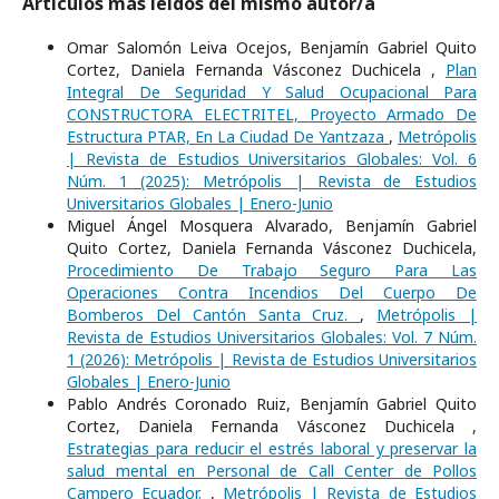
Artículos más leídos del mismo autor/a
Omar Salomón Leiva Ocejos, Benjamín Gabriel Quito
Cortez, Daniela Fernanda Vásconez Duchicela ,
Plan
Integral De Seguridad Y Salud Ocupacional Para
CONSTRUCTORA ELECTRITEL, Proyecto Armado De
Estructura PTAR, En La Ciudad De Yantzaza
,
Metrópolis
| Revista de Estudios Universitarios Globales: Vol. 6
Núm. 1 (2025): Metrópolis | Revista de Estudios
Universitarios Globales | Enero-Junio
Miguel Ángel Mosquera Alvarado, Benjamín Gabriel
Quito Cortez, Daniela Fernanda Vásconez Duchicela,
Procedimiento De Trabajo Seguro Para Las
Operaciones Contra Incendios Del Cuerpo De
Bomberos Del Cantón Santa Cruz.
,
Metrópolis |
Revista de Estudios Universitarios Globales: Vol. 7 Núm.
1 (2026): Metrópolis | Revista de Estudios Universitarios
Globales | Enero-Junio
Pablo Andrés Coronado Ruiz, Benjamín Gabriel Quito
Cortez, Daniela Fernanda Vásconez Duchicela ,
Estrategias para reducir el estrés laboral y preservar la
salud mental en Personal de Call Center de Pollos
Campero Ecuador.
,
Metrópolis | Revista de Estudios