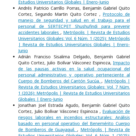
Estudios Universitarios Globales | Enero-Junio
Andrés Patricio Carrillo Porras, Benjamín Gabriel Quito
Cortez, Segundo Martin Quito Cortez ,
Protocolo de
manejo de seguridad y salud en el trabajo para el
personal de SERTECPET Shushufindi para prevenir
accidentes laborales
,
Metrópolis | Revista de Estudios
Universitarios Globales: Vol. 6 Núm. 1 (2025): Metrópolis
| Revista de Estudios Universitarios Globales | Enero-
Junio
Adrián Franciso Sisalima Delgado, Benjamín Gabriel
Quito Cortez, Julio Bolívar Vásconez Espinoza,
Impacto
de las pausas activas en la salud ocupacional del
personal administrativo y operativo perteneciente al
Cuerpo de Bomberos del Cantón Sucúa.
,
Metrópolis |
Revista de Estudios Universitarios Globales: Vol. 7 Núm.
1 (2026): Metrópolis | Revista de Estudios Universitarios
Globales | Enero-Junio
Jonathan Joel Estrada Agudo, Benjamín Gabriel Quito
Cortez, Julio Bolívar Vásconez Espinoza ,
Evaluación de
riesgos laborales en incendios estructurales: Análisis
basado en personal operativo del Benemérito Cuerpo
de Bomberos de Guayaquil.
,
Metrópolis | Revista de
Estudios Universitarios Globales: Vol. 6 Núm. 1 (2025):