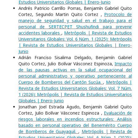
Estudios Universitarios Globales | Enero-Junio
Andrés Patricio Carrillo Porras, Benjamín Gabriel Quito
Cortez, Segundo Martin Quito Cortez ,
Protocolo de
manejo de seguridad y salud en el trabajo para el
personal de SERTECPET Shushufindi para prevenir
accidentes laborales
,
Metrópolis | Revista de Estudios
Universitarios Globales: Vol. 6 Núm. 1 (2025): Metrópolis
| Revista de Estudios Universitarios Globales | Enero-
Junio
Adrián Franciso Sisalima Delgado, Benjamín Gabriel
Quito Cortez, Julio Bolívar Vásconez Espinoza,
Impacto
de las pausas activas en la salud ocupacional del
personal administrativo y operativo perteneciente al
Cuerpo de Bomberos del Cantón Sucúa.
,
Metrópolis |
Revista de Estudios Universitarios Globales: Vol. 7 Núm.
1 (2026): Metrópolis | Revista de Estudios Universitarios
Globales | Enero-Junio
Jonathan Joel Estrada Agudo, Benjamín Gabriel Quito
Cortez, Julio Bolívar Vásconez Espinoza ,
Evaluación de
riesgos laborales en incendios estructurales: Análisis
basado en personal operativo del Benemérito Cuerpo
de Bomberos de Guayaquil.
,
Metrópolis | Revista de
Estudios Universitarios Globales: Vol. 6 Núm. 1 (2025):