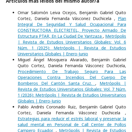
Artículos más leídos del mismo autor/a
Omar Salomón Leiva Ocejos, Benjamín Gabriel Quito
Cortez, Daniela Fernanda Vásconez Duchicela ,
Plan
Integral De Seguridad Y Salud Ocupacional Para
CONSTRUCTORA ELECTRITEL, Proyecto Armado De
Estructura PTAR, En La Ciudad De Yantzaza
,
Metrópolis
| Revista de Estudios Universitarios Globales: Vol. 6
Núm. 1 (2025): Metrópolis | Revista de Estudios
Universitarios Globales | Enero-Junio
Miguel Ángel Mosquera Alvarado, Benjamín Gabriel
Quito Cortez, Daniela Fernanda Vásconez Duchicela,
Procedimiento De Trabajo Seguro Para Las
Operaciones Contra Incendios Del Cuerpo De
Bomberos Del Cantón Santa Cruz.
,
Metrópolis |
Revista de Estudios Universitarios Globales: Vol. 7 Núm.
1 (2026): Metrópolis | Revista de Estudios Universitarios
Globales | Enero-Junio
Pablo Andrés Coronado Ruiz, Benjamín Gabriel Quito
Cortez, Daniela Fernanda Vásconez Duchicela ,
Estrategias para reducir el estrés laboral y preservar la
salud mental en Personal de Call Center de Pollos
Campero Ecuador.
,
Metrópolis | Revista de Estudios