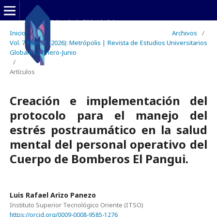
Inicio
/
Archivos
/
Vol. 7 Núm. 1 (2026): Metrópolis | Revista de Estudios Universitarios
Globales | Enero-Junio
/
Artículos
Creación e implementación del
protocolo para el manejo del
estrés postraumático en la salud
mental del personal operativo del
Cuerpo de Bomberos El Pangui.
Luis Rafael Arizo Panezo
Instituto Superior Tecnológico Oriente (ITSO)
https://orcid.org/0009-0008-9585-1276