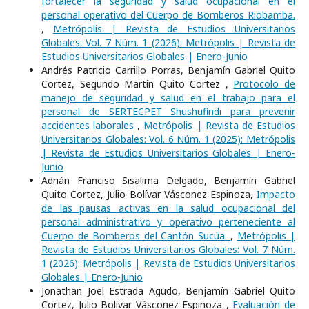
fortalecer la seguridad y salud ocupacional en el
personal operativo del Cuerpo de Bomberos Riobamba.
,
Metrópolis | Revista de Estudios Universitarios
Globales: Vol. 7 Núm. 1 (2026): Metrópolis | Revista de
Estudios Universitarios Globales | Enero-Junio
Andrés Patricio Carrillo Porras, Benjamín Gabriel Quito
Cortez, Segundo Martin Quito Cortez ,
Protocolo de
manejo de seguridad y salud en el trabajo para el
personal de SERTECPET Shushufindi para prevenir
accidentes laborales
,
Metrópolis | Revista de Estudios
Universitarios Globales: Vol. 6 Núm. 1 (2025): Metrópolis
| Revista de Estudios Universitarios Globales | Enero-
Junio
Adrián Franciso Sisalima Delgado, Benjamín Gabriel
Quito Cortez, Julio Bolívar Vásconez Espinoza,
Impacto
de las pausas activas en la salud ocupacional del
personal administrativo y operativo perteneciente al
Cuerpo de Bomberos del Cantón Sucúa.
,
Metrópolis |
Revista de Estudios Universitarios Globales: Vol. 7 Núm.
1 (2026): Metrópolis | Revista de Estudios Universitarios
Globales | Enero-Junio
Jonathan Joel Estrada Agudo, Benjamín Gabriel Quito
Cortez, Julio Bolívar Vásconez Espinoza ,
Evaluación de