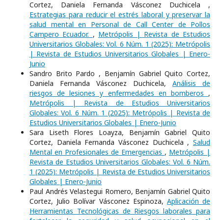
Cortez, Daniela Fernanda Vásconez Duchicela ,
Estrategias para reducir el estrés laboral y preservar la
salud mental en Personal de Call Center de Pollos
Campero Ecuador.
,
Metrópolis | Revista de Estudios
Universitarios Globales: Vol. 6 Núm. 1 (2025): Metrópolis
| Revista de Estudios Universitarios Globales | Enero-
Junio
Sandro Brito Pardo , Benjamín Gabriel Quito Cortez,
Daniela Fernanda Vásconez Duchicela,
Análisis de
riesgos de lesiones y enfermedades en bomberos
,
Metrópolis | Revista de Estudios Universitarios
Globales: Vol. 6 Núm. 1 (2025): Metrópolis | Revista de
Estudios Universitarios Globales | Enero-Junio
Sara Liseth Flores Loayza, Benjamín Gabriel Quito
Cortez, Daniela Fernanda Vásconez Duchicela ,
Salud
Mental en Profesionales de Emergencias
,
Metrópolis |
Revista de Estudios Universitarios Globales: Vol. 6 Núm.
1 (2025): Metrópolis | Revista de Estudios Universitarios
Globales | Enero-Junio
Paul Andrés Velastegui Romero, Benjamín Gabriel Quito
Cortez, Julio Bolívar Vásconez Espinoza,
Aplicación de
Herramientas Tecnológicas de Riesgos laborales para