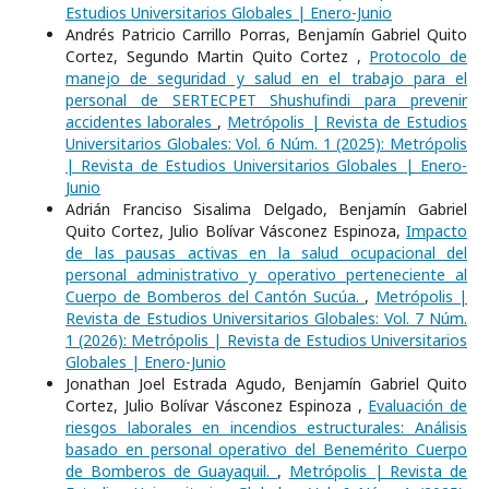
Estudios Universitarios Globales | Enero-Junio
Andrés Patricio Carrillo Porras, Benjamín Gabriel Quito
Cortez, Segundo Martin Quito Cortez ,
Protocolo de
manejo de seguridad y salud en el trabajo para el
personal de SERTECPET Shushufindi para prevenir
accidentes laborales
,
Metrópolis | Revista de Estudios
Universitarios Globales: Vol. 6 Núm. 1 (2025): Metrópolis
| Revista de Estudios Universitarios Globales | Enero-
Junio
Adrián Franciso Sisalima Delgado, Benjamín Gabriel
Quito Cortez, Julio Bolívar Vásconez Espinoza,
Impacto
de las pausas activas en la salud ocupacional del
personal administrativo y operativo perteneciente al
Cuerpo de Bomberos del Cantón Sucúa.
,
Metrópolis |
Revista de Estudios Universitarios Globales: Vol. 7 Núm.
1 (2026): Metrópolis | Revista de Estudios Universitarios
Globales | Enero-Junio
Jonathan Joel Estrada Agudo, Benjamín Gabriel Quito
Cortez, Julio Bolívar Vásconez Espinoza ,
Evaluación de
riesgos laborales en incendios estructurales: Análisis
basado en personal operativo del Benemérito Cuerpo
de Bomberos de Guayaquil.
,
Metrópolis | Revista de