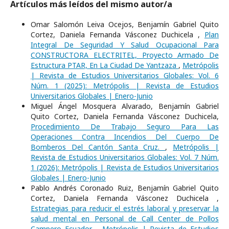
Artículos más leídos del mismo autor/a
Omar Salomón Leiva Ocejos, Benjamín Gabriel Quito
Cortez, Daniela Fernanda Vásconez Duchicela ,
Plan
Integral De Seguridad Y Salud Ocupacional Para
CONSTRUCTORA ELECTRITEL, Proyecto Armado De
Estructura PTAR, En La Ciudad De Yantzaza
,
Metrópolis
| Revista de Estudios Universitarios Globales: Vol. 6
Núm. 1 (2025): Metrópolis | Revista de Estudios
Universitarios Globales | Enero-Junio
Miguel Ángel Mosquera Alvarado, Benjamín Gabriel
Quito Cortez, Daniela Fernanda Vásconez Duchicela,
Procedimiento De Trabajo Seguro Para Las
Operaciones Contra Incendios Del Cuerpo De
Bomberos Del Cantón Santa Cruz.
,
Metrópolis |
Revista de Estudios Universitarios Globales: Vol. 7 Núm.
1 (2026): Metrópolis | Revista de Estudios Universitarios
Globales | Enero-Junio
Pablo Andrés Coronado Ruiz, Benjamín Gabriel Quito
Cortez, Daniela Fernanda Vásconez Duchicela ,
Estrategias para reducir el estrés laboral y preservar la
salud mental en Personal de Call Center de Pollos
Campero Ecuador.
,
Metrópolis | Revista de Estudios