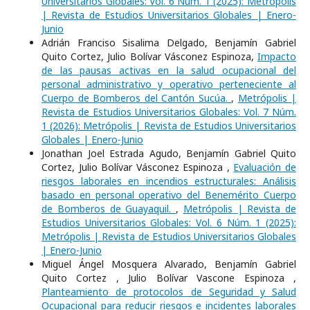
Universitarios Globales: Vol. 6 Núm. 1 (2025): Metrópolis
| Revista de Estudios Universitarios Globales | Enero-
Junio
Adrián Franciso Sisalima Delgado, Benjamín Gabriel
Quito Cortez, Julio Bolívar Vásconez Espinoza,
Impacto
de las pausas activas en la salud ocupacional del
personal administrativo y operativo perteneciente al
Cuerpo de Bomberos del Cantón Sucúa.
,
Metrópolis |
Revista de Estudios Universitarios Globales: Vol. 7 Núm.
1 (2026): Metrópolis | Revista de Estudios Universitarios
Globales | Enero-Junio
Jonathan Joel Estrada Agudo, Benjamín Gabriel Quito
Cortez, Julio Bolívar Vásconez Espinoza ,
Evaluación de
riesgos laborales en incendios estructurales: Análisis
basado en personal operativo del Benemérito Cuerpo
de Bomberos de Guayaquil.
,
Metrópolis | Revista de
Estudios Universitarios Globales: Vol. 6 Núm. 1 (2025):
Metrópolis | Revista de Estudios Universitarios Globales
| Enero-Junio
Miguel Ángel Mosquera Alvarado, Benjamín Gabriel
Quito Cortez , Julio Bolívar Vascone Espinoza ,
Planteamiento de protocolos de Seguridad y Salud
Ocupacional para reducir riesgos e incidentes laborales