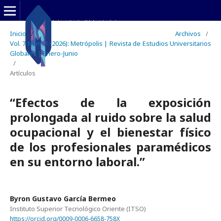
Inicio
/
Archivos
/
Vol. 7 Núm. 1 (2026): Metrópolis | Revista de Estudios Universitarios
Globales | Enero-Junio
/
Artículos
“Efectos de la exposición
prolongada al ruido sobre la salud
ocupacional y el bienestar físico
de los profesionales paramédicos
en su entorno laboral.”
Byron Gustavo García Bermeo
Instituto Superior Tecnológico Oriente (ITSO)
https://orcid.org/0009-0006-6658-758X