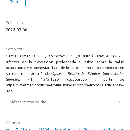
PDF
Publicado
2026-03-30
Cómo citar
García Bermeo, B. G. ., Quito Cortez, B. G. ., & Quito Álvarez , A. I. (2026).
“Efectos de la exposición prolongada al ruido sobre la salud
ocupacional y el bienestar físico de los profesionales paramédicos en
su entorno laboral.”.
Metrópolis | Revista De Estudios Universitarios
Globales
,
7
(1), 1545-1589. Recuperado a partir de
https://www.metropolis.metrouni.us/index.php/metropolis/article/view/
328
Más formatos de cita
Número
Vol. 7 Núm. 1 (2026): Metrópolis | Revista de Estudios