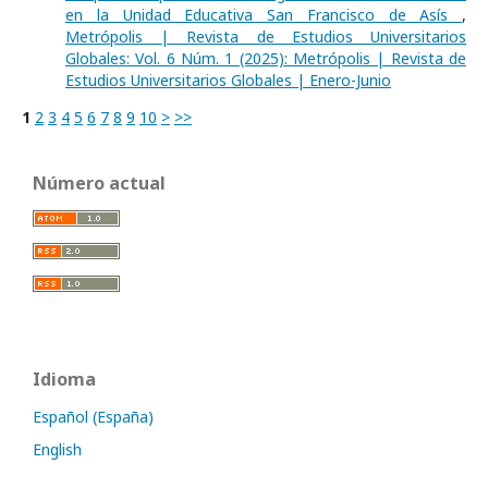
en la Unidad Educativa San Francisco de Asís
,
Metrópolis | Revista de Estudios Universitarios
Globales: Vol. 6 Núm. 1 (2025): Metrópolis | Revista de
Estudios Universitarios Globales | Enero-Junio
1
2
3
4
5
6
7
8
9
10
>
>>
Número actual
Idioma
Español (España)
English