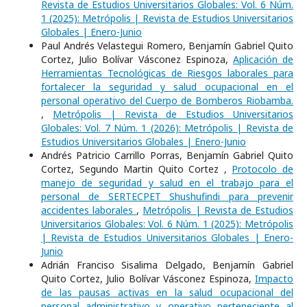
Revista de Estudios Universitarios Globales: Vol. 6 Núm.
1 (2025): Metrópolis | Revista de Estudios Universitarios
Globales | Enero-Junio
Paul Andrés Velastegui Romero, Benjamín Gabriel Quito
Cortez, Julio Bolívar Vásconez Espinoza,
Aplicación de
Herramientas Tecnológicas de Riesgos laborales para
fortalecer la seguridad y salud ocupacional en el
personal operativo del Cuerpo de Bomberos Riobamba.
,
Metrópolis | Revista de Estudios Universitarios
Globales: Vol. 7 Núm. 1 (2026): Metrópolis | Revista de
Estudios Universitarios Globales | Enero-Junio
Andrés Patricio Carrillo Porras, Benjamín Gabriel Quito
Cortez, Segundo Martin Quito Cortez ,
Protocolo de
manejo de seguridad y salud en el trabajo para el
personal de SERTECPET Shushufindi para prevenir
accidentes laborales
,
Metrópolis | Revista de Estudios
Universitarios Globales: Vol. 6 Núm. 1 (2025): Metrópolis
| Revista de Estudios Universitarios Globales | Enero-
Junio
Adrián Franciso Sisalima Delgado, Benjamín Gabriel
Quito Cortez, Julio Bolívar Vásconez Espinoza,
Impacto
de las pausas activas en la salud ocupacional del
personal administrativo y operativo perteneciente al