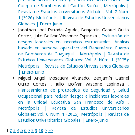
Cuerpo de Bomberos del Cantón Sucúa.
,
Metrópolis |
Revista de Estudios Universitarios Globales: Vol. 7 Núm.
1 (2026): Metrópolis | Revista de Estudios Universitarios
Globales | Enero-Junio
Jonathan Joel Estrada Agudo, Benjamín Gabriel Quito
Cortez, Julio Bolívar Vásconez Espinoza ,
Evaluación de
riesgos laborales en incendios estructurales: Análisis
basado en personal operativo del Benemérito Cuerpo
de Bomberos de Guayaquil.
,
Metrópolis | Revista de
Estudios Universitarios Globales: Vol. 6 Núm. 1 (2025):
Metrópolis | Revista de Estudios Universitarios Globales
| Enero-Junio
Miguel Ángel Mosquera Alvarado, Benjamín Gabriel
Quito Cortez , Julio Bolívar Vascone Espinoza ,
Planteamiento de protocolos de Seguridad y Salud
Ocupacional para reducir riesgos e incidentes laborales
en la Unidad Educativa San Francisco de Asís
,
Metrópolis | Revista de Estudios Universitarios
Globales: Vol. 6 Núm. 1 (2025): Metrópolis | Revista de
Estudios Universitarios Globales | Enero-Junio
1
2
3
4
5
6
7
8
9
10
>
>>