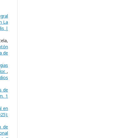
egral
n La
is |
ela,
ntón
a de
gias
dor.
,
dios
s de
m. 1
l en
25):
n de
onal