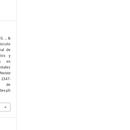
G. ., &
otocolo
inal de
cíos y
os en
ntales
Revista
, 2347-
r de
dex.ph