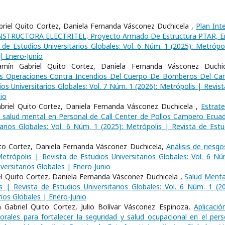
iel Quito Cortez, Daniela Fernanda Vásconez Duchicela ,
Plan Int
ONSTRUCTORA ELECTRITEL, Proyecto Armado De Estructura PTAR, E
 de Estudios Universitarios Globales: Vol. 6 Núm. 1 (2025): Metrópol
 | Enero-Junio
mín Gabriel Quito Cortez, Daniela Fernanda Vásconez Duchic
as Operaciones Contra Incendios Del Cuerpo De Bomberos Del Ca
os Universitarios Globales: Vol. 7 Núm. 1 (2026): Metrópolis | Revist
io
riel Quito Cortez, Daniela Fernanda Vásconez Duchicela ,
Estrate
 la salud mental en Personal de Call Center de Pollos Campero Ecua
arios Globales: Vol. 6 Núm. 1 (2025): Metrópolis | Revista de Estu
ito Cortez, Daniela Fernanda Vásconez Duchicela,
Análisis de riesgo
etrópolis | Revista de Estudios Universitarios Globales: Vol. 6 Nú
versitarios Globales | Enero-Junio
el Quito Cortez, Daniela Fernanda Vásconez Duchicela ,
Salud Menta
s | Revista de Estudios Universitarios Globales: Vol. 6 Núm. 1 (20
rios Globales | Enero-Junio
Gabriel Quito Cortez, Julio Bolívar Vásconez Espinoza,
Aplicació
rales para fortalecer la seguridad y salud ocupacional en el pers