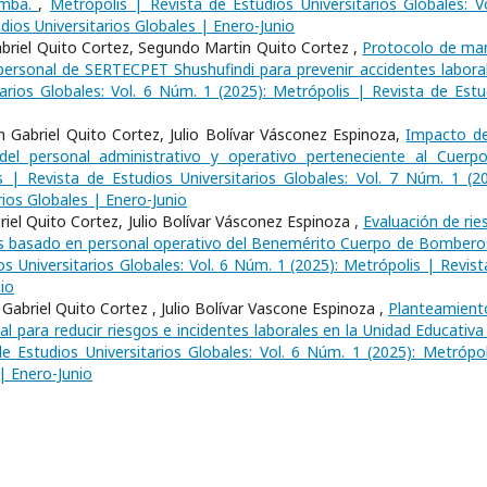
amba.
,
Metrópolis | Revista de Estudios Universitarios Globales: Vo
dios Universitarios Globales | Enero-Junio
Gabriel Quito Cortez, Segundo Martin Quito Cortez ,
Protocolo de ma
l personal de SERTECPET Shushufindi para prevenir accidentes labor
arios Globales: Vol. 6 Núm. 1 (2025): Metrópolis | Revista de Estu
 Gabriel Quito Cortez, Julio Bolívar Vásconez Espinoza,
Impacto de
del personal administrativo y operativo perteneciente al Cuerp
s | Revista de Estudios Universitarios Globales: Vol. 7 Núm. 1 (20
rios Globales | Enero-Junio
iel Quito Cortez, Julio Bolívar Vásconez Espinoza ,
Evaluación de rie
isis basado en personal operativo del Benemérito Cuerpo de Bombero
s Universitarios Globales: Vol. 6 Núm. 1 (2025): Metrópolis | Revist
io
abriel Quito Cortez , Julio Bolívar Vascone Espinoza ,
Planteamient
l para reducir riesgos e incidentes laborales en la Unidad Educativa
e Estudios Universitarios Globales: Vol. 6 Núm. 1 (2025): Metrópol
 | Enero-Junio