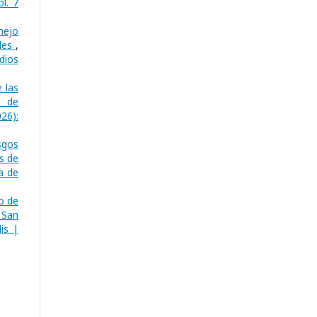
l. 7
nejo
ales
,
dios
 las
o de
26):
sgos
s de
a de
o de
 San
is |