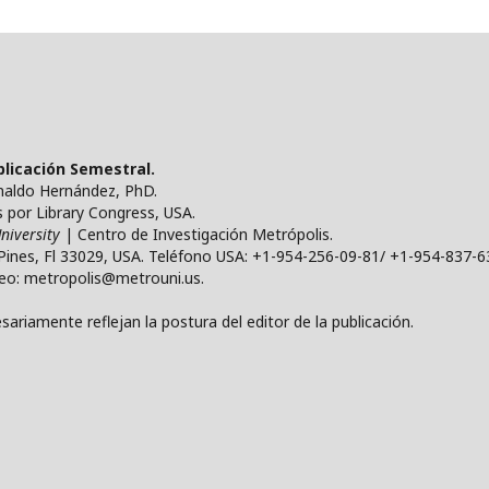
ublicación Semestral.
ynaldo Hernández, PhD.
por Library Congress, USA.
niversity
| Centro de Investigación Metrópolis.
Pines, Fl 33029, USA. Teléfono USA: +1-954-256-09-81/ +1-954-837-6
reo: metropolis@metrouni.us.
ariamente reflejan la postura del editor de la publicación.