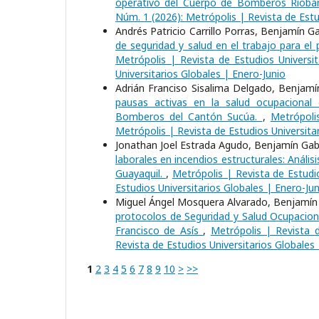
operativo del Cuerpo de Bomberos Riob
Núm. 1 (2026): Metrópolis | Revista de Estu
Andrés Patricio Carrillo Porras, Benjamín 
de seguridad y salud en el trabajo para e
Metrópolis | Revista de Estudios Universit
Universitarios Globales | Enero-Junio
Adrián Franciso Sisalima Delgado, Benjamín
pausas activas en la salud ocupacional 
Bomberos del Cantón Sucúa.
,
Metrópoli
Metrópolis | Revista de Estudios Universita
Jonathan Joel Estrada Agudo, Benjamín Gabr
laborales en incendios estructurales: Anál
Guayaquil.
,
Metrópolis | Revista de Estudio
Estudios Universitarios Globales | Enero-Jun
Miguel Ángel Mosquera Alvarado, Benjamín G
protocolos de Seguridad y Salud Ocupaciona
Francisco de Asís
,
Metrópolis | Revista d
Revista de Estudios Universitarios Globales
1
2
3
4
5
6
7
8
9
10
>
>>