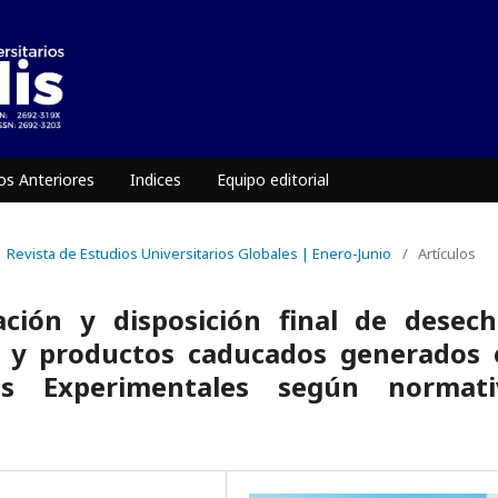
s Anteriores
Indices
Equipo editorial
 | Revista de Estudios Universitarios Globales | Enero-Junio
/
Artículos
cación y disposición final de desec
os y productos caducados generados 
nes Experimentales según normati