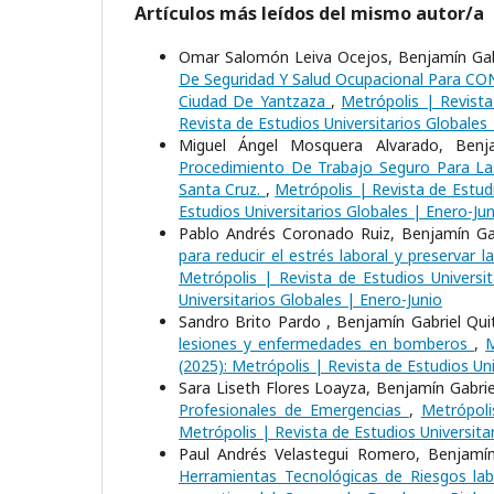
Artículos más leídos del mismo autor/a
Omar Salomón Leiva Ocejos, Benjamín Gabr
De Seguridad Y Salud Ocupacional Para C
Ciudad De Yantzaza
,
Metrópolis | Revista
Revista de Estudios Universitarios Globales
Miguel Ángel Mosquera Alvarado, Benja
Procedimiento De Trabajo Seguro Para L
Santa Cruz.
,
Metrópolis | Revista de Estudi
Estudios Universitarios Globales | Enero-Jun
Pablo Andrés Coronado Ruiz, Benjamín Gab
para reducir el estrés laboral y preservar
Metrópolis | Revista de Estudios Universit
Universitarios Globales | Enero-Junio
Sandro Brito Pardo , Benjamín Gabriel Qu
lesiones y enfermedades en bomberos
,
M
(2025): Metrópolis | Revista de Estudios Uni
Sara Liseth Flores Loayza, Benjamín Gabri
Profesionales de Emergencias
,
Metrópoli
Metrópolis | Revista de Estudios Universita
Paul Andrés Velastegui Romero, Benjamín 
Herramientas Tecnológicas de Riesgos labo