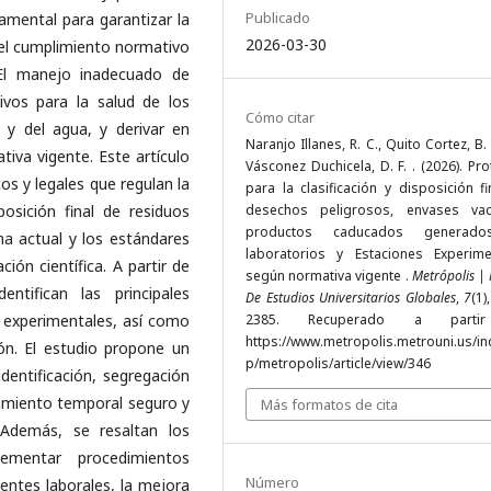
Publicado
amental para garantizar la
2026-03-30
 el cumplimiento normativo
 El manejo inadecuado de
ivos para la salud de los
Cómo citar
 y del agua, y derivar en
Naranjo Illanes, R. C., Quito Cortez, B. 
tiva vigente. Este artículo
Vásconez Duchicela, D. F. . (2026). Pr
os y legales que regulan la
para la clasificación y disposición f
posición final de residuos
desechos peligrosos, envases va
productos caducados generad
ana actual y los estándares
laboratorios y Estaciones Experime
ción científica. A partir de
según normativa vigente .
Metrópolis | 
entifican las principales
De Estudios Universitarios Globales
,
7
(1)
 experimentales, así como
2385. Recuperado a parti
https://www.metropolis.metrouni.us/in
ón. El estudio propone un
p/metropolis/article/view/346
identificación, segregación
amiento temporal seguro y
Más formatos de cita
 Además, se resaltan los
lementar procedimientos
Número
entes laborales, la mejora