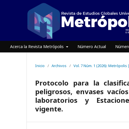
Acerca la Revista Metrópolis
Número Actual
Número
Inicio
/
Archivos
/
Vol. 7 Núm. 1 (2026): Metrópolis
Protocolo para la clasifi
peligrosos, envases vací
laboratorios y Estacio
vigente.