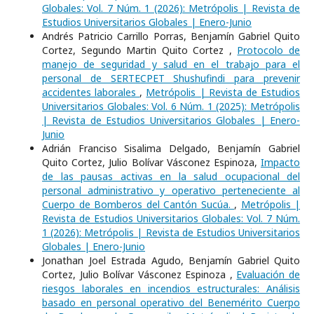
Globales: Vol. 7 Núm. 1 (2026): Metrópolis | Revista de
Estudios Universitarios Globales | Enero-Junio
Andrés Patricio Carrillo Porras, Benjamín Gabriel Quito
Cortez, Segundo Martin Quito Cortez ,
Protocolo de
manejo de seguridad y salud en el trabajo para el
personal de SERTECPET Shushufindi para prevenir
accidentes laborales
,
Metrópolis | Revista de Estudios
Universitarios Globales: Vol. 6 Núm. 1 (2025): Metrópolis
| Revista de Estudios Universitarios Globales | Enero-
Junio
Adrián Franciso Sisalima Delgado, Benjamín Gabriel
Quito Cortez, Julio Bolívar Vásconez Espinoza,
Impacto
de las pausas activas en la salud ocupacional del
personal administrativo y operativo perteneciente al
Cuerpo de Bomberos del Cantón Sucúa.
,
Metrópolis |
Revista de Estudios Universitarios Globales: Vol. 7 Núm.
1 (2026): Metrópolis | Revista de Estudios Universitarios
Globales | Enero-Junio
Jonathan Joel Estrada Agudo, Benjamín Gabriel Quito
Cortez, Julio Bolívar Vásconez Espinoza ,
Evaluación de
riesgos laborales en incendios estructurales: Análisis
basado en personal operativo del Benemérito Cuerpo