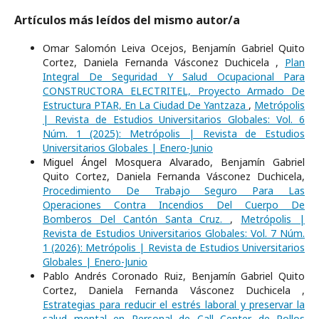
Artículos más leídos del mismo autor/a
Omar Salomón Leiva Ocejos, Benjamín Gabriel Quito
Cortez, Daniela Fernanda Vásconez Duchicela ,
Plan
Integral De Seguridad Y Salud Ocupacional Para
CONSTRUCTORA ELECTRITEL, Proyecto Armado De
Estructura PTAR, En La Ciudad De Yantzaza
,
Metrópolis
| Revista de Estudios Universitarios Globales: Vol. 6
Núm. 1 (2025): Metrópolis | Revista de Estudios
Universitarios Globales | Enero-Junio
Miguel Ángel Mosquera Alvarado, Benjamín Gabriel
Quito Cortez, Daniela Fernanda Vásconez Duchicela,
Procedimiento De Trabajo Seguro Para Las
Operaciones Contra Incendios Del Cuerpo De
Bomberos Del Cantón Santa Cruz.
,
Metrópolis |
Revista de Estudios Universitarios Globales: Vol. 7 Núm.
1 (2026): Metrópolis | Revista de Estudios Universitarios
Globales | Enero-Junio
Pablo Andrés Coronado Ruiz, Benjamín Gabriel Quito
Cortez, Daniela Fernanda Vásconez Duchicela ,
Estrategias para reducir el estrés laboral y preservar la
salud mental en Personal de Call Center de Pollos