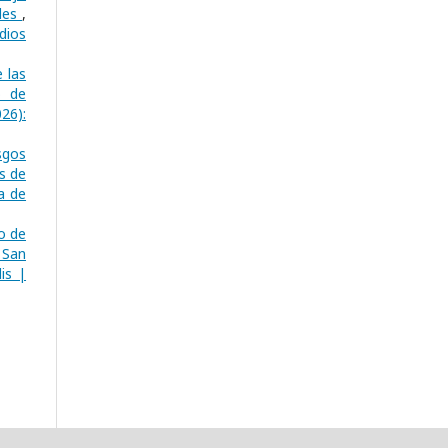
ales
,
dios
 las
o de
26):
sgos
s de
a de
o de
 San
is |