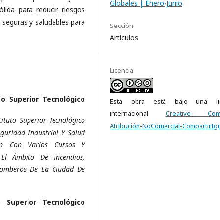
Globales | Enero-Junio
lida para reducir riesgos
 seguras y saludables para
Sección
Artículos
Licencia
to Superior Tecnológico
Esta obra está bajo una lic
internacional
Creative Com
ituto Superior Tecnológico
Atribución-NoComercial-CompartirIgu
guridad Industrial Y Salud
ón Con Varios Cursos Y
 El Ámbito De Incendios,
Bomberos De La Ciudad De
o Superior Tecnológico