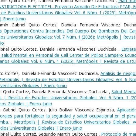
iel Quito Cortez, Daniela Fernanda Vásconez Duchicela ,
Plan Int
ONSTRUCTORA ELECTRITEL, Proyecto Armado De Estructura PTAR, E
 de Estudios Universitarios Globales: Vol. 6 Núm. 1 (2025): Metrópol
 | Enero-Junio
mín Gabriel Quito Cortez, Daniela Fernanda Vásconez Duchic
as Operaciones Contra Incendios Del Cuerpo De Bomberos Del Ca
os Universitarios Globales: Vol. 7 Núm. 1 (2026): Metrópolis | Revist
io
riel Quito Cortez, Daniela Fernanda Vásconez Duchicela ,
Estrate
 la salud mental en Personal de Call Center de Pollos Campero Ecua
arios Globales: Vol. 6 Núm. 1 (2025): Metrópolis | Revista de Estu
ito Cortez, Daniela Fernanda Vásconez Duchicela,
Análisis de riesgo
etrópolis | Revista de Estudios Universitarios Globales: Vol. 6 Nú
versitarios Globales | Enero-Junio
el Quito Cortez, Daniela Fernanda Vásconez Duchicela ,
Salud Menta
s | Revista de Estudios Universitarios Globales: Vol. 6 Núm. 1 (20
rios Globales | Enero-Junio
Gabriel Quito Cortez, Julio Bolívar Vásconez Espinoza,
Aplicació
rales para fortalecer la seguridad y salud ocupacional en el pers
amba.
,
Metrópolis | Revista de Estudios Universitarios Globales: Vo
dios Universitarios Globales | Enero-Junio
Gabriel Quito Cortez, Segundo Martin Quito Cortez ,
Protocolo de ma