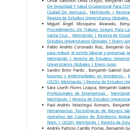
Omar Salomón Leiva Ocejos, Benjamín Gabr
De Seguridad Y Salud Ocupacional Para C
Ciudad De Yantzaza
,
Metrópolis | Revista
Revista de Estudios Universitarios Globales
Miguel Ángel Mosquera Alvarado, Benja
Procedimiento De Trabajo Seguro Para L
Santa Cruz.
,
Metrópolis | Revista de Estudi
Estudios Universitarios Globales | Enero-Jun
Pablo Andrés Coronado Ruiz, Benjamín Gab
para reducir el estrés laboral y preservar
Metrópolis | Revista de Estudios Universit
Universitarios Globales | Enero-Junio
Sandro Brito Pardo , Benjamín Gabriel Qu
lesiones y enfermedades en bomberos
,
M
(2025): Metrópolis | Revista de Estudios Uni
Sara Liseth Flores Loayza, Benjamín Gabri
Profesionales de Emergencias
,
Metrópoli
Metrópolis | Revista de Estudios Universita
Paul Andrés Velastegui Romero, Benjamín 
Herramientas Tecnológicas de Riesgos labo
operativo del Cuerpo de Bomberos Riob
Núm. 1 (2026): Metrópolis | Revista de Estu
Andrés Patricio Carrillo Porras, Benjamín 