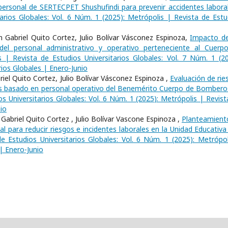
l personal de SERTECPET Shushufindi para prevenir accidentes labor
arios Globales: Vol. 6 Núm. 1 (2025): Metrópolis | Revista de Estu
 Gabriel Quito Cortez, Julio Bolívar Vásconez Espinoza,
Impacto de
del personal administrativo y operativo perteneciente al Cuerp
s | Revista de Estudios Universitarios Globales: Vol. 7 Núm. 1 (20
rios Globales | Enero-Junio
iel Quito Cortez, Julio Bolívar Vásconez Espinoza ,
Evaluación de rie
isis basado en personal operativo del Benemérito Cuerpo de Bombero
s Universitarios Globales: Vol. 6 Núm. 1 (2025): Metrópolis | Revist
io
abriel Quito Cortez , Julio Bolívar Vascone Espinoza ,
Planteamient
l para reducir riesgos e incidentes laborales en la Unidad Educativa
e Estudios Universitarios Globales: Vol. 6 Núm. 1 (2025): Metrópol
 | Enero-Junio