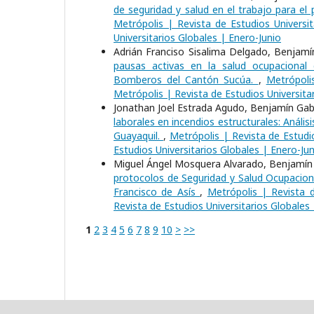
de seguridad y salud en el trabajo para e
Metrópolis | Revista de Estudios Universit
Universitarios Globales | Enero-Junio
Adrián Franciso Sisalima Delgado, Benjamín
pausas activas en la salud ocupacional 
Bomberos del Cantón Sucúa.
,
Metrópoli
Metrópolis | Revista de Estudios Universita
Jonathan Joel Estrada Agudo, Benjamín Gabr
laborales en incendios estructurales: Anál
Guayaquil.
,
Metrópolis | Revista de Estudio
Estudios Universitarios Globales | Enero-Jun
Miguel Ángel Mosquera Alvarado, Benjamín G
protocolos de Seguridad y Salud Ocupaciona
Francisco de Asís
,
Metrópolis | Revista d
Revista de Estudios Universitarios Globales
1
2
3
4
5
6
7
8
9
10
>
>>