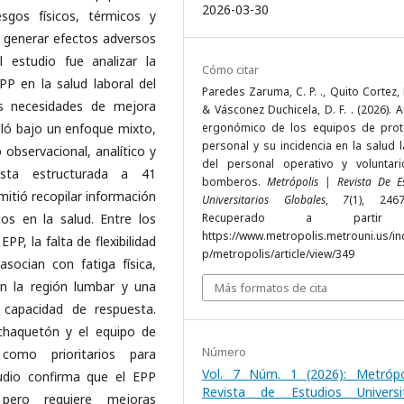
2026-03-30
esgos físicos, térmicos y
 generar efectos adversos
l estudio fue analizar la
Cómo citar
PP en la salud laboral del
Paredes Zaruma, C. P. ., Quito Cortez, B
las necesidades de mejora
& Vásconez Duchicela, D. F. . (2026). A
olló bajo un enfoque mixto,
ergonómico de los equipos de prot
personal y su incidencia en la salud 
observacional, analítico y
del personal operativo y voluntar
esta estructurada a 41
bomberos.
Metrópolis | Revista De E
mitió recopilar información
Universitarios Globales
,
7
(1), 2467
tos en la salud. Entre los
Recuperado a parti
https://www.metropolis.metrouni.us/in
PP, la falta de flexibilidad
p/metropolis/article/view/349
asocian con fatiga física,
n la región lumbar y una
Más formatos de cita
 capacidad de respuesta.
haquetón y el equipo de
Número
 como prioritarios para
Vol. 7 Núm. 1 (2026): Metrópo
tudio confirma que el EPP
Revista de Estudios Universit
 pero requiere mejoras