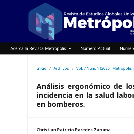
Acerca la Revista Metrópolis
Número Actual
Número
Inicio
/
Archivos
/
Vol. 7 Núm. 1 (2026): Metrópolis
Análisis ergonómico de lo
incidencia en la salud labo
en bomberos.
Christian Patricio Paredes Zaruma