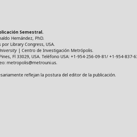
ublicación Semestral.
ynaldo Hernández, PhD.
por Library Congress, USA.
niversity
| Centro de Investigación Metrópolis.
Pines, Fl 33029, USA. Teléfono USA: +1-954-256-09-81/ +1-954-837-6
reo: metropolis@metrouni.us.
ariamente reflejan la postura del editor de la publicación.