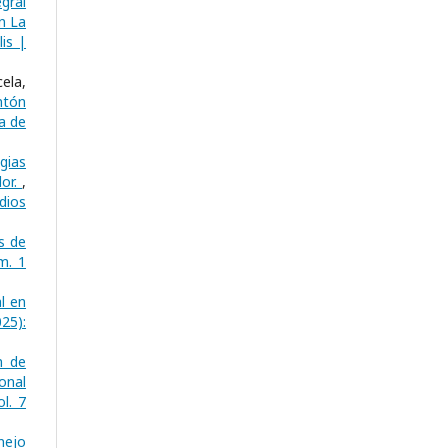
egral
n La
is |
ela,
ntón
a de
gias
dor.
,
dios
s de
m. 1
l en
25):
n de
onal
l. 7
nejo