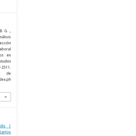
. G. .,
nálisis
ección
laboral
ios en
studios
-2511.
r de
dex.ph
lis |
arios