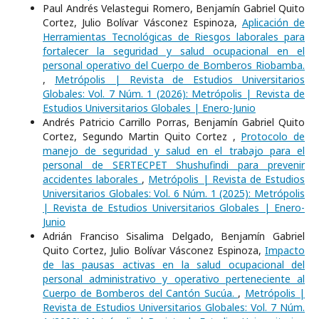
Paul Andrés Velastegui Romero, Benjamín Gabriel Quito
Cortez, Julio Bolívar Vásconez Espinoza,
Aplicación de
Herramientas Tecnológicas de Riesgos laborales para
fortalecer la seguridad y salud ocupacional en el
personal operativo del Cuerpo de Bomberos Riobamba.
,
Metrópolis | Revista de Estudios Universitarios
Globales: Vol. 7 Núm. 1 (2026): Metrópolis | Revista de
Estudios Universitarios Globales | Enero-Junio
Andrés Patricio Carrillo Porras, Benjamín Gabriel Quito
Cortez, Segundo Martin Quito Cortez ,
Protocolo de
manejo de seguridad y salud en el trabajo para el
personal de SERTECPET Shushufindi para prevenir
accidentes laborales
,
Metrópolis | Revista de Estudios
Universitarios Globales: Vol. 6 Núm. 1 (2025): Metrópolis
| Revista de Estudios Universitarios Globales | Enero-
Junio
Adrián Franciso Sisalima Delgado, Benjamín Gabriel
Quito Cortez, Julio Bolívar Vásconez Espinoza,
Impacto
de las pausas activas en la salud ocupacional del
personal administrativo y operativo perteneciente al
Cuerpo de Bomberos del Cantón Sucúa.
,
Metrópolis |
Revista de Estudios Universitarios Globales: Vol. 7 Núm.