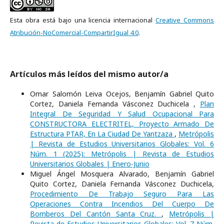
Esta obra está bajo una licencia internacional
Creative Commons
Atribución-NoComercial-CompartirIgual 4.0
.
Artículos más leídos del mismo autor/a
Omar Salomón Leiva Ocejos, Benjamín Gabriel Quito
Cortez, Daniela Fernanda Vásconez Duchicela ,
Plan
Integral De Seguridad Y Salud Ocupacional Para
CONSTRUCTORA ELECTRITEL, Proyecto Armado De
Estructura PTAR, En La Ciudad De Yantzaza
,
Metrópolis
| Revista de Estudios Universitarios Globales: Vol. 6
Núm. 1 (2025): Metrópolis | Revista de Estudios
Universitarios Globales | Enero-Junio
Miguel Ángel Mosquera Alvarado, Benjamín Gabriel
Quito Cortez, Daniela Fernanda Vásconez Duchicela,
Procedimiento De Trabajo Seguro Para Las
Operaciones Contra Incendios Del Cuerpo De
Bomberos Del Cantón Santa Cruz.
,
Metrópolis |
Revista de Estudios Universitarios Globales: Vol. 7 Núm.