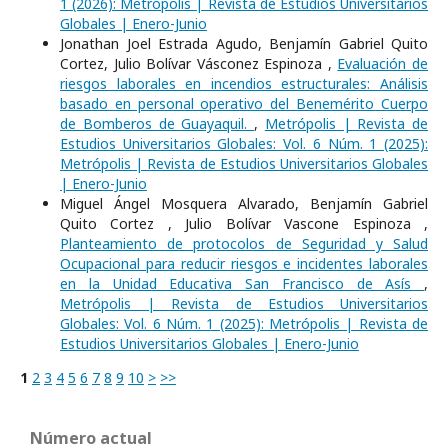
1 (2026): Metrópolis | Revista de Estudios Universitarios
Globales | Enero-Junio
Jonathan Joel Estrada Agudo, Benjamín Gabriel Quito
Cortez, Julio Bolívar Vásconez Espinoza ,
Evaluación de
riesgos laborales en incendios estructurales: Análisis
basado en personal operativo del Benemérito Cuerpo
de Bomberos de Guayaquil.
,
Metrópolis | Revista de
Estudios Universitarios Globales: Vol. 6 Núm. 1 (2025):
Metrópolis | Revista de Estudios Universitarios Globales
| Enero-Junio
Miguel Ángel Mosquera Alvarado, Benjamín Gabriel
Quito Cortez , Julio Bolívar Vascone Espinoza ,
Planteamiento de protocolos de Seguridad y Salud
Ocupacional para reducir riesgos e incidentes laborales
en la Unidad Educativa San Francisco de Asís
,
Metrópolis | Revista de Estudios Universitarios
Globales: Vol. 6 Núm. 1 (2025): Metrópolis | Revista de
Estudios Universitarios Globales | Enero-Junio
1
2
3
4
5
6
7
8
9
10
>
>>
Número actual