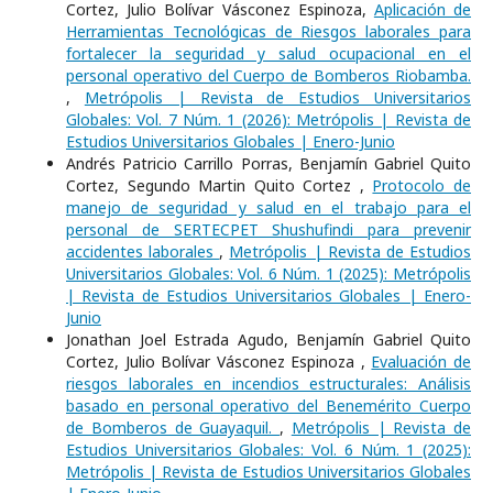
Cortez, Julio Bolívar Vásconez Espinoza,
Aplicación de
Herramientas Tecnológicas de Riesgos laborales para
fortalecer la seguridad y salud ocupacional en el
personal operativo del Cuerpo de Bomberos Riobamba.
,
Metrópolis | Revista de Estudios Universitarios
Globales: Vol. 7 Núm. 1 (2026): Metrópolis | Revista de
Estudios Universitarios Globales | Enero-Junio
Andrés Patricio Carrillo Porras, Benjamín Gabriel Quito
Cortez, Segundo Martin Quito Cortez ,
Protocolo de
manejo de seguridad y salud en el trabajo para el
personal de SERTECPET Shushufindi para prevenir
accidentes laborales
,
Metrópolis | Revista de Estudios
Universitarios Globales: Vol. 6 Núm. 1 (2025): Metrópolis
| Revista de Estudios Universitarios Globales | Enero-
Junio
Jonathan Joel Estrada Agudo, Benjamín Gabriel Quito
Cortez, Julio Bolívar Vásconez Espinoza ,
Evaluación de
riesgos laborales en incendios estructurales: Análisis
basado en personal operativo del Benemérito Cuerpo
de Bomberos de Guayaquil.
,
Metrópolis | Revista de
Estudios Universitarios Globales: Vol. 6 Núm. 1 (2025):
Metrópolis | Revista de Estudios Universitarios Globales