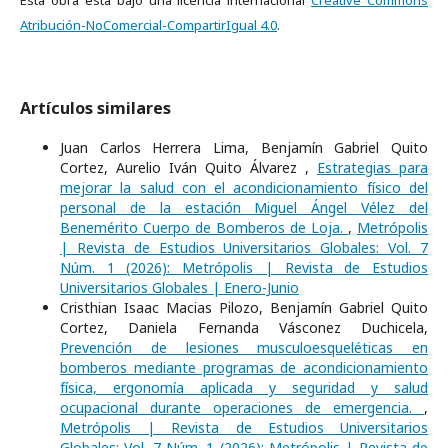
Esta obra está bajo una licencia internacional
Creative Commons
Atribución-NoComercial-CompartirIgual 4.0
.
Artículos similares
Juan Carlos Herrera Lima, Benjamín Gabriel Quito
Cortez, Aurelio Iván Quito Álvarez ,
Estrategias para
mejorar la salud con el acondicionamiento físico del
personal de la estación Miguel Ángel Vélez del
Benemérito Cuerpo de Bomberos de Loja.
,
Metrópolis
| Revista de Estudios Universitarios Globales: Vol. 7
Núm. 1 (2026): Metrópolis | Revista de Estudios
Universitarios Globales | Enero-Junio
Cristhian Isaac Macias Pilozo, Benjamín Gabriel Quito
Cortez, Daniela Fernanda Vásconez Duchicela,
Prevención de lesiones musculoesqueléticas en
bomberos mediante programas de acondicionamiento
física, ergonomía aplicada y seguridad y salud
ocupacional durante operaciones de emergencia.
,
Metrópolis | Revista de Estudios Universitarios
Globales: Vol. 7 Núm. 1 (2026): Metrópolis | Revista de