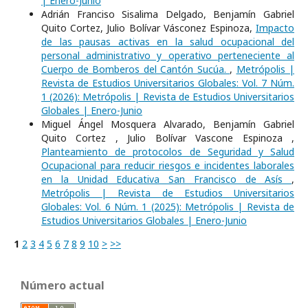
| Enero-Junio
Adrián Franciso Sisalima Delgado, Benjamín Gabriel
Quito Cortez, Julio Bolívar Vásconez Espinoza,
Impacto
de las pausas activas en la salud ocupacional del
personal administrativo y operativo perteneciente al
Cuerpo de Bomberos del Cantón Sucúa.
,
Metrópolis |
Revista de Estudios Universitarios Globales: Vol. 7 Núm.
1 (2026): Metrópolis | Revista de Estudios Universitarios
Globales | Enero-Junio
Miguel Ángel Mosquera Alvarado, Benjamín Gabriel
Quito Cortez , Julio Bolívar Vascone Espinoza ,
Planteamiento de protocolos de Seguridad y Salud
Ocupacional para reducir riesgos e incidentes laborales
en la Unidad Educativa San Francisco de Asís
,
Metrópolis | Revista de Estudios Universitarios
Globales: Vol. 6 Núm. 1 (2025): Metrópolis | Revista de
Estudios Universitarios Globales | Enero-Junio
1
2
3
4
5
6
7
8
9
10
>
>>
Número actual